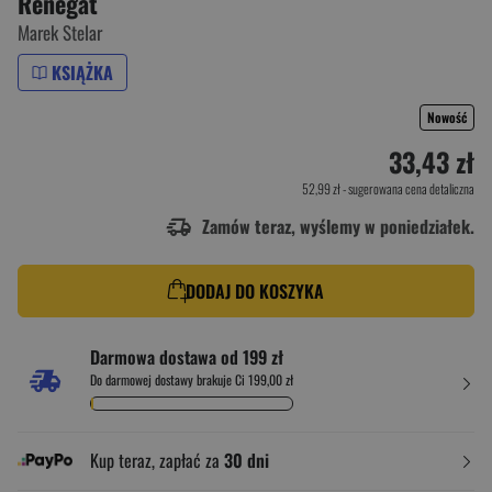
Renegat
Marek Stelar
KSIĄŻKA
Nowość
33,43 zł
52,99 zł
- sugerowana cena detaliczna
Zamów teraz, wyślemy w poniedziałek.
DODAJ DO KOSZYKA
Darmowa dostawa od 199 zł
Do darmowej dostawy brakuje Ci 199,00 zł
Kup teraz, zapłać za
30 dni