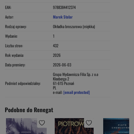
EAN:
9788384412374
Autor:
Marek Stelar
Rodzaj oprawy:
Okładka broszurowa (miękka)
Wydanie:
1
Liczba stron:
432
Rok wydania:
2026
Data premiery:
2026-06-03
Grupa Wydawnicza Filia Sp. z o.o
Kleeberga 2
Podmiot odpowiedzialny:
61-615 Poznań
PL
e-mail:
[email protected]
Podobne do Renegat