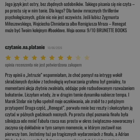
Jego język jest ostry, bez zbędnych ozdobników. Takiego pisania się nie czyta –
po prostu się w nim tonie. Dla kogo? Dla fanów mrocznych thrillerów
psychologicznych, gdzie nic nie jest oczywiste. Jeśli lubisz Zygmunta
Miłoszewskiego, Wojciecha Chmielarza albo Remigiusza Mroza – Renegat
może być Twoim kolejnym #booklove. Moja ocena: 9/10 BRUNETTE BOOKS
czytanie.na.platanie
10/06/2026
Twoja ocena: Beznadziejna 1/10"
Twoja ocena: Bardzo słaba 2/10"
Twoja ocena: Słaba 3/10"
Twoja ocena: Może być 4/10"
Twoja ocena: Przeciętna 5/10"
Twoja ocena: Dobra 6/10"
Twoja ocena: Bardzo dobra 7/10"
Twoja ocena: Rewelacyjna 8/10"
Twoja ocena: Wybitna 9/10"
Twoja ocena: Arcydzieło 10/10"
opinia recenzenta nie jest potwierdzona zakupem
Przy opinii o „Intruzie” wspomniałam, że choć pomysł na intrygę wokół
skradzionych dysków z technologią wytwarzania grafenu był genialny, to
momentami akcja zbytnio zwalniała, oddając pole rozbudowanym rozważaniom
bohaterów. Liczyłam wtedy, że w drugim tomie dynamika nabierze tempa. I
Marek Stelar nie tylko spełnił moje oczekiwania, ale zrobił to z potężnym
przytupem! Druga część, „Renegat”, porwała mnie bez reszty i skończyłam ją
czytać w późnych godzinach nocnych. Po prostu chęć poznania finału była
silniejsza ode mnie! Fabuła rzuca nas prosto w okres świąteczno-noworoczny i
zaczyna się dokładnie w tym samym momencie, w którym zostawił nas
pierwszy tom. Jesteśmy tuż po tragicznych wydarzeniach z finału, a Adrian