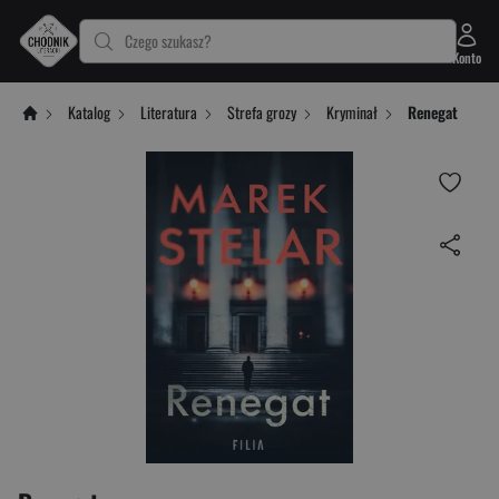
Czego szukasz?
Konto
Katalog
Literatura
Strefa grozy
Kryminał
Renegat