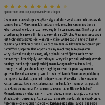
Twoja ocena: Beznadziejna 1/10"
Twoja ocena: Bardzo słaba 2/10"
Twoja ocena: Słaba 3/10"
Twoja ocena: Może być 4/10"
Twoja ocena: Przeciętna 5/10"
Twoja ocena: Dobra 6/10"
Twoja ocena: Bardzo dobra 7/10"
Twoja ocena: Rewelacyjna 8/10"
Twoja ocena: Wybitna 9/10"
Twoja ocena: Arcydzieło 10/10"
opinia recenzenta nie jest potwierdzona zakupem
Czy znacie to uczucie, gdy książka wciąga od pierwszych stron i nie puszcza do
samego końca? Mrok, niepokój i coś, co nie daje o sobie zapomnieć. Już po
kilku stronach wiedziałam, że nie odłożę tej historii na później. Klimat gęsty jak
przed burzą. To rasowy thriller szpiegowski z 2026 roku. W samym sercu akcji
jest technologia przyszłości – grafen – której wyniki badań nagle znikają w
tajemniczych okolicznościach. O co chodzi w fabule? Głównym bohaterem jest
Kamil Wicha, kapitan ABW odpowiedzialny za ochronę tego programu.
Wszystko wali mu się na głowę, gdy dochodzi do zabójstwa szefa zespołu
badawczego i kradzieży dysków z danymi. Wszystkie poszlaki wskazują właśnie
na niego. Kamil staje się najbardziej poszukiwanym człowiekiem w kraju,
uznanym za zdrajcę stanu, który zbiegł, by ratować się przed wymiarem
sprawiedliwości. Ale czy na pewno jest winny? Marek Stelar serwuje historię
pełną zwrotów akcji, tajemnic i niedopowiedzeń. Wszystko ma tu znaczenie –
każda rozmowa, każda decyzja bohatera. Thriller, który trzyma w napięciu, ale
też skłania do myślenia. Postacie nie są czarno-białe. Główny bohater?
Momentami go uwielbiasz, innym razem chcesz nim potrząsnąć. Czujesz jego
strach, złość i desperację. Aż za bardzo realni. Akcja pędzi, ale nie chaotycznie.
Autor umiejętnie buduje napięcie – z każdym rozdziałem szybciej bije serce.