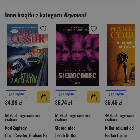
Inne książki z kategorii
Kryminał
KSIĄŻKA
KSIĄŻKA
KSIĄŻKA
34,99 zł
35,74 zł
35,45 zł
59,90 zł
54,99 zł
49,90 zł
- sugerowana cena
- sugerowana cena
- sugerowana cena
detaliczna
detaliczna
detaliczna
Kod Zagłady
Sierociniec
Kilka sekund od śm
Clive Cussler
,
Graham Brown
Jakub Rutka
Harlan Coben