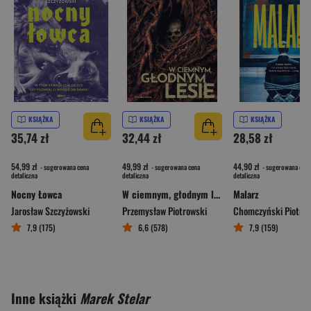
KSIĄŻKA
KSIĄŻKA
KSIĄŻKA
35,74 zł
32,44 zł
28,58 zł
54,99 zł
49,99 zł
44,90 zł
- sugerowana cena
- sugerowana cena
- sugerowana cena
detaliczna
detaliczna
detaliczna
Nocny Łowca
W ciemnym, głodnym lesie
Malarz
Jarosław Szczyżowski
Przemysław Piotrowski
Chomczyński Piotr
7,9 (175)
6,6 (578)
7,9 (159)
Inne książki
Marek Stelar