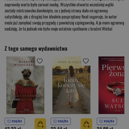
naprawdę warto było zarwać nockę. Wszystkie otwarte wcześniej wątki
zostały mistrzowsko domknięte, co z jednej strony dało mi ogromną
satysfakcję, ale z drugiej ten idealnie posprzątany finał sugeruje, że autor
może już zamykać swoją przygodę z powieścią szpiegowską. A ja mam ogromną
nadzieję, że to jednak nie było moje ostatnie spotkanie z braćmi Wicha!
Z tego samego wydawnictwa
KSIĄŻKA
KSIĄŻKA
KSIĄŻKA
43,23 zł
32,44 zł
34,99 zł