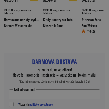
69,99 zł
49,99 zł
54,99 zł
- sugerowana cena
- sugerowana cena
- sugerowana cena
detaliczna
detaliczna
detaliczna
Narzeczona nazisty wyd. 5
Kiedy kończy się lato
Pierwsza żona
Barbara Wysoczańska
Błaszczuk Anna
Sue Watson
7,0 (2)
DARMOWA DOSTAWA
za zapis do newslettera!
Nowości, promocje, inspiracje – wszystko na Twoim mailu.
*Kod jednorazowego użycia przy minimalnej wartości koszyka 89 zł.
Twój adres e-mail
*
Akceptuję
politykę prywatności