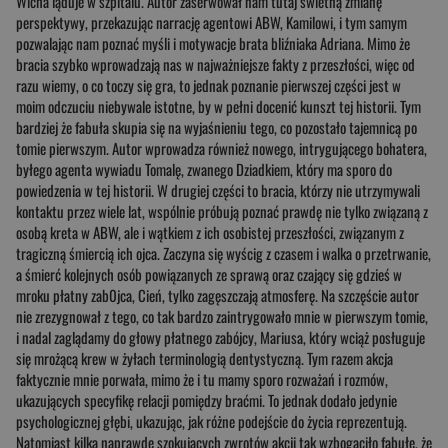
Wicha ląduje w szpitalu. Autor zaserwował nam tutaj świetną zmianę
perspektywy, przekazując narrację agentowi ABW, Kamilowi, i tym samym
pozwalając nam poznać myśli i motywacje brata bliźniaka Adriana. Mimo że
bracia szybko wprowadzają nas w najważniejsze fakty z przeszłości, więc od
razu wiemy, o co toczy się gra, to jednak poznanie pierwszej części jest w
moim odczuciu niebywale istotne, by w pełni docenić kunszt tej historii. Tym
bardziej że fabuła skupia się na wyjaśnieniu tego, co pozostało tajemnicą po
tomie pierwszym. Autor wprowadza również nowego, intrygującego bohatera,
byłego agenta wywiadu Tomalę, zwanego Dziadkiem, który ma sporo do
powiedzenia w tej historii. W drugiej części to bracia, którzy nie utrzymywali
kontaktu przez wiele lat, wspólnie próbują poznać prawdę nie tylko związaną z
osobą kreta w ABW, ale i wątkiem z ich osobistej przeszłości, związanym z
tragiczną śmiercią ich ojca. Zaczyna się wyścig z czasem i walka o przetrwanie,
a śmierć kolejnych osób powiązanych ze sprawą oraz czający się gdzieś w
mroku płatny zab0jca, Cień, tylko zagęszczają atmosferę. Na szczęście autor
nie zrezygnował z tego, co tak bardzo zaintrygowało mnie w pierwszym tomie,
i nadal zaglądamy do głowy płatnego zabójcy, Mariusa, który wciąż posługuje
się mrożącą krew w żyłach terminologią dentystyczną. Tym razem akcja
faktycznie mnie porwała, mimo że i tu mamy sporo rozważań i rozmów,
ukazujących specyfikę relacji pomiędzy braćmi. To jednak dodało jedynie
psychologicznej głębi, ukazując, jak różne podejście do życia reprezentują.
Natomiast kilka naprawdę szokujących zwrotów akcji tak wzbogaciło fabułę, że