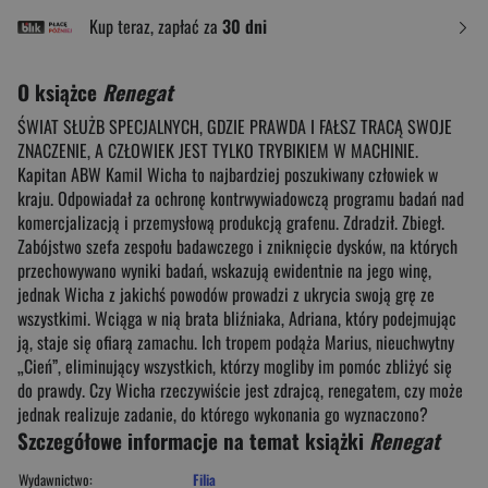
Kup teraz, zapłać za
30 dni
O książce
Renegat
ŚWIAT SŁUŻB SPECJALNYCH, GDZIE PRAWDA I FAŁSZ TRACĄ SWOJE
ZNACZENIE, A CZŁOWIEK JEST TYLKO TRYBIKIEM W MACHINIE.
Kapitan ABW Kamil Wicha to najbardziej poszukiwany człowiek w
kraju. Odpowiadał za ochronę kontrwywiadowczą programu badań nad
komercjalizacją i przemysłową produkcją grafenu. Zdradził. Zbiegł.
Zabójstwo szefa zespołu badawczego i zniknięcie dysków, na których
przechowywano wyniki badań, wskazują ewidentnie na jego winę,
jednak Wicha z jakichś powodów prowadzi z ukrycia swoją grę ze
wszystkimi. Wciąga w nią brata bliźniaka, Adriana, który podejmując
ją, staje się ofiarą zamachu. Ich tropem podąża Marius, nieuchwytny
„Cień”, eliminujący wszystkich, którzy mogliby im pomóc zbliżyć się
do prawdy. Czy Wicha rzeczywiście jest zdrajcą, renegatem, czy może
jednak realizuje zadanie, do którego wykonania go wyznaczono?
Szczegółowe informacje na temat książki
Renegat
Wydawnictwo:
Filia