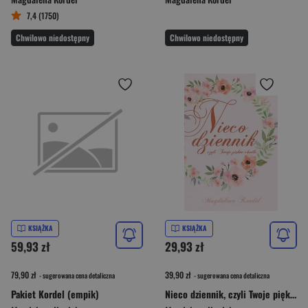
7,4 (1750)
Chwilowo niedostępny
Chwilowo niedostępny
KSIĄŻKA
KSIĄŻKA
59,93 zł
29,93 zł
79,90 zł
39,90 zł
- sugerowana cena detaliczna
- sugerowana cena detaliczna
Pakiet Kordel (empik)
Nieco dziennik, czyli Twoje piękne chwile