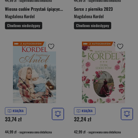
44,99 zł
44,99 zł
- sugerowana cena detaliczna
- sugerowana cena detaliczna
Wiosna cudów Przystań śpiących wiatrów Tom 1
Serce z piernika 2023
Magdalena Kordel
Magdalena Kordel
Chwilowo niedostępny
Chwilowo niedostępny
KSIĄŻKA
KSIĄŻKA
33,74 zł
32,24 zł
44,99 zł
42,99 zł
- sugerowana cena detaliczna
- sugerowana cena detaliczna