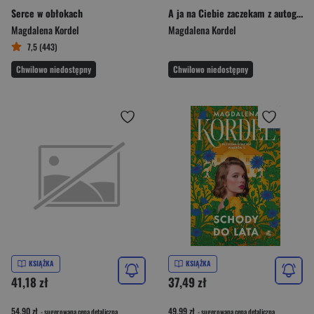
Serce w obłokach
A ja na Ciebie zaczekam z autografem
Magdalena Kordel
Magdalena Kordel
7,5 (443)
Chwilowo niedostępny
Chwilowo niedostępny
KSIĄŻKA
KSIĄŻKA
41,18 zł
37,49 zł
54,90 zł
49,99 zł
- sugerowana cena detaliczna
- sugerowana cena detaliczna