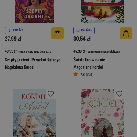
KSIĄŻKA
KSIĄŻKA
27,99 zł
30,54 zł
49,99 zł
46,99 zł
- sugerowana cena detaliczna
- sugerowana cena detaliczna
Szepty jesieni. Przystań śpiących wiatrów. Tom 3
Światełko w oknie
Magdalena Kordel
Magdalena Kordel
7,8 (254)