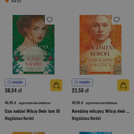
8,0 (1)
KSIĄŻKA
KSIĄŻKA
30,54 zł
22,56 zł
46,99 zł
46,99 zł
- sugerowana cena detaliczna
- sugerowana cena detaliczna
Czas nadziei Wilczy Dwór tom III
Narodziny wilczycy. Wilczy dwór tom II
Magdalena Kordel
Magdalena Kordel