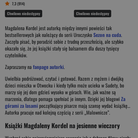
7,3 (914)
Chwilowo niedostępny
Chwilowo niedostępny
Magdalena Kordel jest autorką między innymi powieści tak
bestsellerowych jak należący do serii Uroczysko
Sezon na cuda
.
Zaczęła pisać, by poradzić sobie z trudną przeszłością, ale szybko
okazało się, że jej książki stały się balsamem dla duszy tysięcy
czytelników.
Zapraszamy na
fanpage autorki
.
Uwielbia podróżować, czytać i gotować. Razem z mężem i dwójką
dzieci mieszka w Otwocku i kiedy tylko może ucieka w Sudety, bo
marzy się jej dom gdzieś wysoko w górach. Wie, jak ważne są
marzenia, dlatego pomaga spełniać je innym. Dzięki jej blogowi
Za
górami za lasami
początkujący pisarze mają szansę wydać książkę…
Autorka pracuje nad kolejną częścią z serii „Malownicze”.
Książki Magdaleny Kordel na jesienne wieczory
Wyobraź sobie najprzyjemniejszą scenerię jak z dobrego filmu: ciepły,