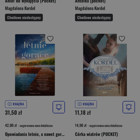
Anioł do wynajęcia (Pocket)
Antolka (pocket)
Magdalena Kordel
Magdalena Kordel
Chwilowo niedostępny
Chwilowo niedostępny
KSIĄŻKA
KSIĄŻKA
31,50 zł
11,18 zł
42,00 zł
14,90 zł
- sugerowana cena detaliczna
- sugerowana cena detaliczna
Opowiadania letnie, a nawet gorące
Córka wiatrów (POCKET)