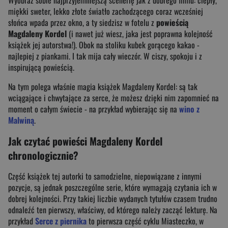
miękki sweter, lekko złote światło zachodzącego coraz wcześniej
słońca wpada przez okno, a ty siedzisz w fotelu z
powieścią
Magdaleny Kordel
(i nawet już wiesz, jaka jest poprawna kolejność
książek jej autorstwa!). Obok na stoliku kubek gorącego kakao -
najlepiej z piankami. I tak mija cały wieczór. W ciszy, spokoju i z
inspirującą powieścią.
Na tym polega właśnie magia książek Magdaleny Kordel: są tak
wciągające i chwytające za serce, że możesz dzięki nim zapomnieć na
moment o całym świecie - na przykład wybierając się na
wino z
Malwiną
.
Jak czytać powieści Magdaleny Kordel
chronologicznie?
Część książek tej autorki to samodzielne, niepowiązane z innymi
pozycje, są jednak poszczególne serie, które wymagają czytania ich w
dobrej kolejności. Przy takiej liczbie wydanych tytułów czasem trudno
odnaleźć ten pierwszy, właściwy, od którego należy zacząć lekturę. Na
przykład
Serce z piernika
to pierwsza część cyklu Miasteczko, w