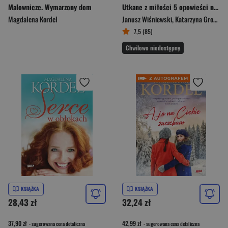
Malownicze. Wymarzony dom
Utkane z miłości 5 opowieści na dobry wieczór
Magdalena Kordel
Janusz Wiśniewski
,
Katarzyna Grochola
7,5 (85)
Chwilowo niedostępny
KSIĄŻKA
KSIĄŻKA
28,43 zł
32,24 zł
37,90 zł
42,99 zł
- sugerowana cena detaliczna
- sugerowana cena detaliczna