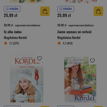
KSIĄŻKA
KSIĄŻKA
25,99 zł
25,99 zł
39,99 zł
39,99 zł
- sugerowana cena detaliczna
- sugerowana cena detaliczna
Ty albo żadna
Zanim wyznasz mi miłość
Magdalena Kordel
Magdalena Kordel
7,1 (277)
7,1 (412)