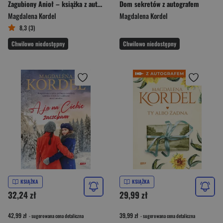
Zagubiony Anioł – książka z autografem
Dom sekretów z autografem
Magdalena Kordel
Magdalena Kordel
8,3 (3)
Chwilowo niedostępny
Chwilowo niedostępny
KSIĄŻKA
KSIĄŻKA
32,24 zł
29,99 zł
42,99 zł
39,99 zł
- sugerowana cena detaliczna
- sugerowana cena detaliczna