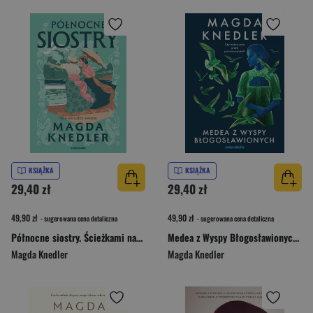
KSIĄŻKA
KSIĄŻKA
29,40 zł
29,40 zł
49,90 zł
49,90 zł
- sugerowana cena detaliczna
- sugerowana cena detaliczna
Północne siostry. Ścieżkami nadziei. Tom 2
Medea z Wyspy Błogosławionych. Medea Steinbart. Tom 3
Magda Knedler
Magda Knedler