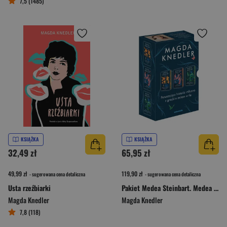
7,5 (1485)
KSIĄŻKA
KSIĄŻKA
32,49 zł
65,95 zł
49,99 zł
119,90 zł
- sugerowana cena detaliczna
- sugerowana cena detaliczna
Usta rzeźbiarki
Pakiet Medea Steinbart. Medea z Wyspy Wisielców / Medea z Wyspy Ognia / Medea z Wyspy Błogosławionych
Magda Knedler
Magda Knedler
7,8 (118)