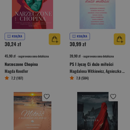
KSIĄŻKA
KSIĄŻKA
30,24 zł
30,99 zł
45,90 zł
39,90 zł
- sugerowana cena detaliczna
- sugerowana cena detaliczna
Narzeczone Chopina
PS I życzę Ci dużo miłości
Magda Knedler
Magdalena Witkiewicz
,
Agnieszka Krawczyk
7,2 (187)
7,8 (584)