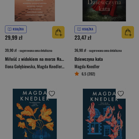
KSIĄŻKA
KSIĄŻKA
29,99 zł
23,47 zł
39,90 zł
36,90 zł
- sugerowana cena detaliczna
- sugerowana cena detaliczna
Miłość z widokiem na morze Najpiękniejsze opowieści
Dziewczyna kata
Ilona Gołębiewska
,
Magda Knedler
,
Agnieszka Krawczyk
Magda Knedler
,
Agnieszka Lingas-Łonie
6,5 (202)