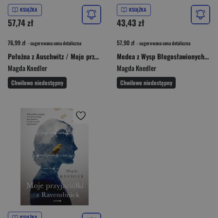
KSIĄŻKA
KSIĄŻKA
57,74 zł
43,43 zł
76,99 zł
57,90 zł
- sugerowana cena detaliczna
- sugerowana cena detaliczna
Położna z Auschwitz / Moje przyjaciółki z Ravensbruck Pakiet
Medea z Wysp Błogosławionych Wielkie Litery
Magda Knedler
Magda Knedler
Chwilowo niedostępny
Chwilowo niedostępny
KSIĄŻKA