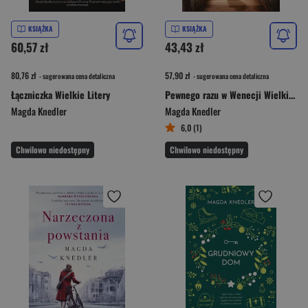
KSIĄŻKA
KSIĄŻKA
60,57 zł
43,43 zł
80,76 zł
57,90 zł
- sugerowana cena detaliczna
- sugerowana cena detaliczna
Łączniczka Wielkie Litery
Pewnego razu w Wenecji Wielkie Litery
Magda Knedler
Magda Knedler
6,0 (1)
Chwilowo niedostępny
Chwilowo niedostępny