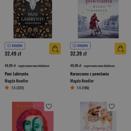
KSIĄŻKA
KSIĄŻKA
32,49 zł
32,39 zł
49,99 zł
49,90 zł
- sugerowana cena detaliczna
- sugerowana cena detaliczna
Pani Labiryntu
Narzeczona z powstania
Magda Knedler
Magda Knedler
7,5 (222)
7,5 (196)