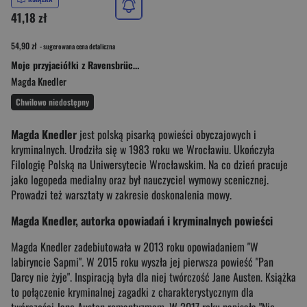
41,18 zł
54,90 zł
- sugerowana cena detaliczna
Moje przyjaciółki z Ravensbrück Wielkie Litery
Magda Knedler
Chwilowo niedostępny
Magda Knedler
jest polską pisarką powieści obyczajowych i
kryminalnych. Urodziła się w 1983 roku we Wrocławiu. Ukończyła
Filologię Polską na Uniwersytecie Wrocławskim. Na co dzień pracuje
jako logopeda medialny oraz był nauczyciel wymowy scenicznej.
Prowadzi też warsztaty w zakresie doskonalenia mowy.
Magda Knedler, autorka opowiadań i kryminalnych powieści
Magda Knedler zadebiutowała w 2013 roku opowiadaniem "W
labiryncie Sapmi". W 2015 roku wyszła jej pierwsza powieść "Pan
Darcy nie żyje". Inspiracją była dla niej twórczość Jane Austen. Książka
to połączenie kryminalnej zagadki z charakterystycznym dla
twórczości Jane Austen romantyzmem. W 2017 roku napisała "Nie