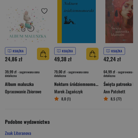
KSIĄŻKA
KSIĄŻKA
KSIĄŻKA
24,86 zł
49,38 zł
42,24 zł
39,99 zł
79,00 zł
64,99 zł
- sugerowana cena
- sugerowana cena
- sugerowana cena
detaliczna
detaliczna
detaliczna
Album maluszka
Nokturn śródziemnomorski
Opracowanie Zbiorowe
Marek Zagańczyk
Ann Patchett
8,0 (1)
8,5 (77)
Podobne wydawnictwa
Znak Literanova