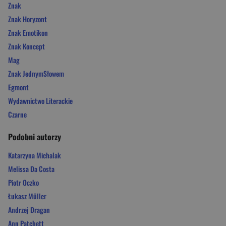
Znak
Znak Horyzont
Znak Emotikon
Znak Koncept
Mag
Znak JednymSłowem
Egmont
Wydawnictwo Literackie
Czarne
Podobni autorzy
Katarzyna Michalak
Melissa Da Costa
Piotr Oczko
Łukasz Müller
Andrzej Dragan
Ann Patchett