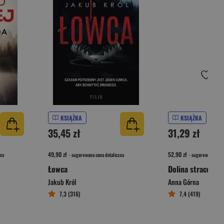
KSIĄŻKA
KSIĄŻKA
35,45 zł
31,29 zł
49,90 zł
52,90 zł
na
- sugerowana cena detaliczna
- sugerowana cena 
Łowca
Dolina straconyc
Jakub Król
Anna Górna
7,3 (316)
7,4 (419)