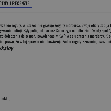
CENY I RECENZJE
zelkie reguły. W Szczecinie grasuje seryjny morderca. Swoje ofiary zabija 
zwanie policji. Były policjant Dariusz Suder żyje na odludziu i święty spok
o dołączenia do zespołu powołanego w KWP w celu złapania mordercy. Kiedy
bie sprawę, że w tej sprawie nie obowiązują żadne reguły. Szczecin jeszcze 
ykalny
miękka)