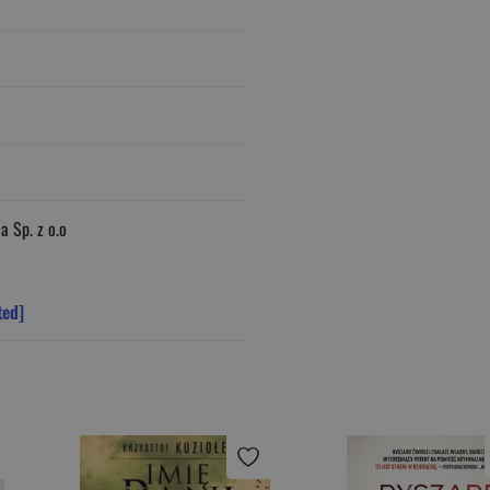
a Sp. z o.o
ted]