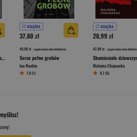
KSIĄŻKA
KSIĄŻKA
37,80 zł
28,99 zł
49,90 zł
42,99 zł
- sugerowana cena detaliczna
- sugerowana cena detalicz
Czerwono mi (wydanie rozszerzone)
Serce pełne grobów
Skamieniałe dziewczy
Ian Rankin
Malwina Chojnacka
7,0 (1)
8,7 (6)
myślisz!
cenę!