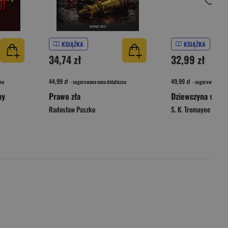
KSIĄŻKA
KSIĄŻKA
34,74 zł
32,99 zł
44,99 zł
49,99 zł
na
- sugerowana cena detaliczna
- sugerowana cena 
ny
Prawo zła
Dziewczyna szab
Radosław Paszko
S. K. Tremayne