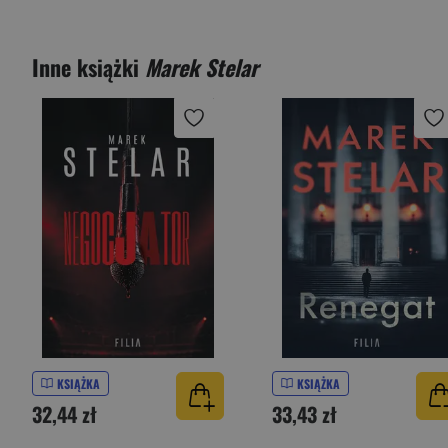
Inne książki
Marek Stelar
KSIĄŻKA
KSIĄŻKA
32,44 zł
33,43 zł