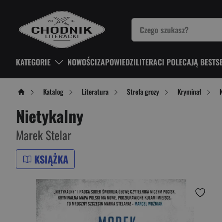
KATEGORIE
NOWOŚCI
ZAPOWIEDZI
LITERACI POLECAJĄ BESTS
Katalog
Literatura
Strefa grozy
Kryminał
Nietykalny
Marek Stelar
KSIĄŻKA