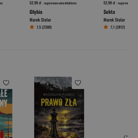
52,99 zł
52,99 zł
na
- sugerowana cena detaliczna
- sugerowana cena 
Głębia
Sekta
Marek Stelar
Marek Stelar
7,5 (2300)
7,1 (2812)