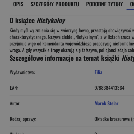
OPIS
SZCZEGÓŁY PRODUKTU
PODOBNE TYTUŁY
O
O książce
Nietykalny
Kiedy myśliwy zmienia się w zwierzynę łowną, przestają obowiązywać ws
charakterystycznego. Nazywa siebie „Nietykalnym”, a w listach rzuca wy
przyjmuje więc od komendanta wojewódzkiego propozycję nieformalneg
wroga. A gdy wszystkie tropy okazują się fałszywe, policjanci zdają so
Szczegółowe informacje na temat książki
Niet
Wydawnictwo:
Filia
EAN:
9788384413364
Autor:
Marek Stelar
Rodzaj oprawy:
Okładka broszurowa (