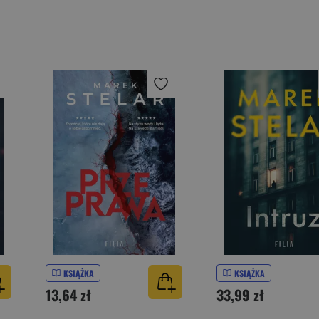
KSIĄŻKA
KSIĄŻKA
13,64 zł
33,99 zł