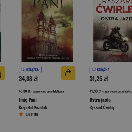
KSIĄŻKA
KSIĄŻKA
34,88 zł
31,25 zł
45,00 zł
49,90 zł
- sugerowana cena detaliczna
- sugerowana cena detalicz
Imię Pani
Ostra jazda
Krzysztof Koziołek
Ryszard Ćwirlej
6,6 (116)