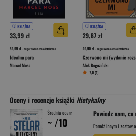
KSIĄŻKA
KSIĄŻKA
33,99 zł
29,67 zł
52,99 zł
49,90 zł
- sugerowana cena detaliczna
- sugerowana cena detaliczna
Idealna para
Marcel Moss
Alek Rogoziński
7,0 (1)
Oceny i recenzje książki
Nietykalny
Średnia ocen:
Powiedz nam, co 
~
/10
Pomóż innym i zostaw o