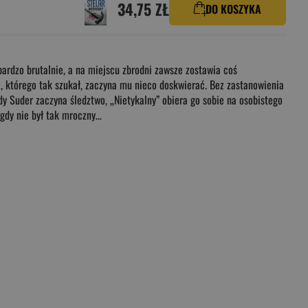
34,75 ZŁ
DO KOSZYKA
bardzo brutalnie, a na miejscu zbrodni zawsze zostawia coś
ój, którego tak szukał, zaczyna mu nieco doskwierać. Bez zastanowienia
 Suder zaczyna śledztwo, „Nietykalny” obiera go sobie na osobistego
nigdy nie był tak mroczny…