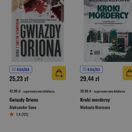
KSIĄŻKA
KSIĄŻKA
25,23 zł
29,44 zł
42,99 zł
39,90 zł
- sugerowana cena detaliczna
- sugerowana cena detaliczna
Gwiazdy Oriona
Kroki mordercy
Aleksander Sowa
Michaela Klevisova
7,4 (721)