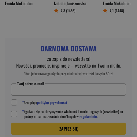
Freida McFadden
Izabela Janiszewska
Freida McFadden
7,3 (1486)
7,1 (1448)
DARMOWA DOSTAWA
za zapis do newslettera!
Nowości, promocje, inspiracje – wszystko na Twoim mailu.
*Kod jednorazowego użycia przy minimalnej wartości koszyka 89 zł.
Twój adres e-mail
*
Akceptuję
politykę prywatności
*
Zgadzam się na otrzymywanie wiadomości marketingowych (newsletter) na
podany
e-mail
na zasadach określonych w
regulaminie
.
ZAPISZ SIĘ