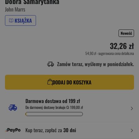
Dobra Samarytanka
John Marrs
KSIĄŻKA
Nowość
32,26 zł
54,90 zł
- sugerowana cena detaliczna
Zamów teraz, wyślemy w poniedziałek.
DODAJ DO KOSZYKA
Darmowa dostawa od 199 zł
Do darmowej dostawy brakuje Ci 199,00 zł
Kup teraz, zapłać za
30 dni