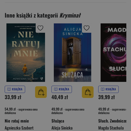
Inne książki z kategorii
Kryminał
KSIĄŻKA
KSIĄŻKA
KSIĄŻKA
33,99 zł
40,49 zł
39,99 zł
54,99 zł
49,99 zł
49,99 zł
- sugerowana cena
- sugerowana cena
- sugerowana cena
detaliczna
detaliczna
detaliczna
Nie ratuj mnie
Służąca
Agnieszka Szubert
Alicja Sinicka
Magda Stachula