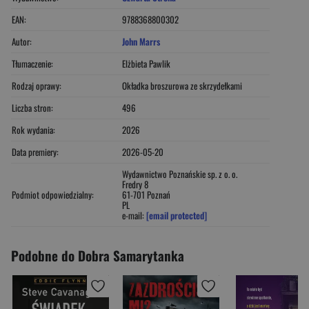
EAN:
9788368800302
Autor:
John Marrs
Tłumaczenie:
Elżbieta Pawlik
Rodzaj oprawy:
Okładka broszurowa ze skrzydełkami
Liczba stron:
496
Rok wydania:
2026
Data premiery:
2026-05-20
Wydawnictwo Poznańskie sp. z o. o.
Fredry 8
Podmiot odpowiedzialny:
61-701 Poznań
PL
e-mail:
[email protected]
Podobne do Dobra Samarytanka