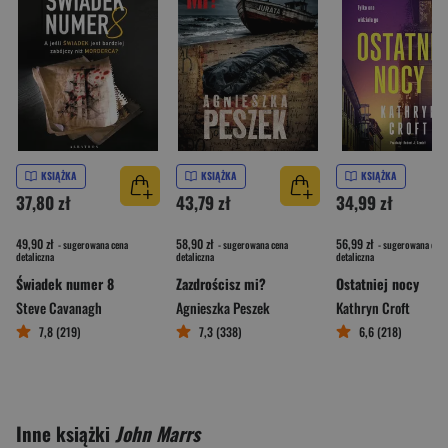
KSIĄŻKA
KSIĄŻKA
KSIĄŻKA
37,80 zł
43,79 zł
34,99 zł
49,90 zł
58,90 zł
56,99 zł
- sugerowana cena
- sugerowana cena
- sugerowana cena
detaliczna
detaliczna
detaliczna
Świadek numer 8
Zazdrościsz mi?
Ostatniej nocy
Steve Cavanagh
Agnieszka Peszek
Kathryn Croft
7,8 (219)
7,3 (338)
6,6 (218)
Inne książki
John Marrs