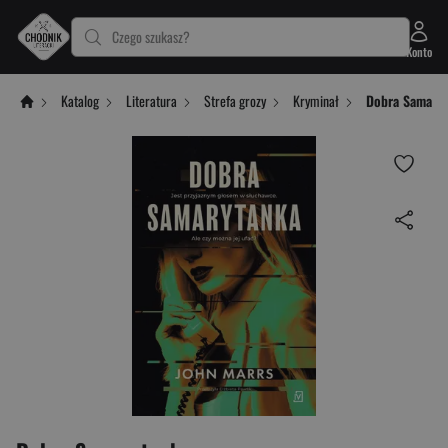
Czego szukasz?
Konto
Katalog
Literatura
Strefa grozy
Kryminał
Dobra Samary