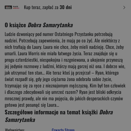
Kup teraz, zapłać za
30 dni
O książce
Dobra Samarytanka
Ludzie dzwoniący pod numer Ostatniego Przystanku potrzebują
nadziei. Potrzebują zapewnienia, że mają po co żyć. Ale niektórzy z
nich trafiają do Laury. Laura nie chce, żeby mieli nadzieję. Chce, żeby
umarli. Laura Morris nie miała łatwego życia. Teraz znajduje się u
progu czterdziestki, niespokojna i rozgniewana, a ukojenie przynoszą
jej jedynie rozmowy z ludźmi, którzy mają gorzej niż ona. I dobrze wie,
jak utrzymać ten stan… Ale teraz ktoś ją przejrzał – Ryan, którego
świat rozpadł się, gdy jego ciężarna żona odebrała sobie życie,
trzymając się za ręce z nieznajomym mężczyzną. Kim był ten człowiek
i dlaczego zdecydowali się umrzeć razem? Ryan jest bliski odkrycia
mrocznej prawdy, ale nie ma pojęcia, do jakich desperackich czynów
gotowa jest posunąć się Laura...
Szczegółowe informacje na temat książki
Dobra
Samarytanka
Wydawnictwo:
Czwarta Strona