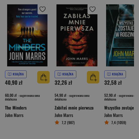
KSIĄŻKA
KSIĄŻKA
KSIĄŻKA
40,90 zł
32,26 zł
32,58 zł
60,00 zł
54,90 zł
52,90 zł
- sugerowana cena
- sugerowana cena
- sugerowana cena
detaliczna
detaliczna
detaliczna
The Minders
Zabiłaś mnie pierwsza
John Marrs
John Marrs
John Marrs
7,2 (987)
7,4 (1059)