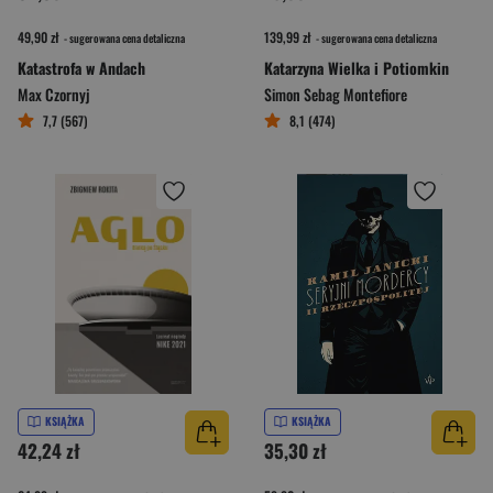
49,90 zł
139,99 zł
- sugerowana cena detaliczna
- sugerowana cena detaliczna
Katastrofa w Andach
Katarzyna Wielka i Potiomkin
Max Czornyj
Simon Sebag Montefiore
7,7 (567)
8,1 (474)
KSIĄŻKA
KSIĄŻKA
42,24 zł
35,30 zł