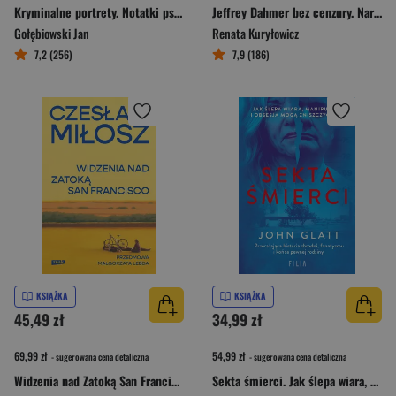
Kryminalne portrety. Notatki psychologa policyjnego
Jeffrey Dahmer bez cenzury. Narodziny mordercy i kanibala
Gołębiowski Jan
Renata Kuryłowicz
7,2 (256)
7,9 (186)
KSIĄŻKA
KSIĄŻKA
45,49 zł
34,99 zł
69,99 zł
54,99 zł
- sugerowana cena detaliczna
- sugerowana cena detaliczna
Widzenia nad Zatoką San Francisco
Sekta śmierci. Jak ślepa wiara, manipulacja i obsesja mogą zniszczyć życie