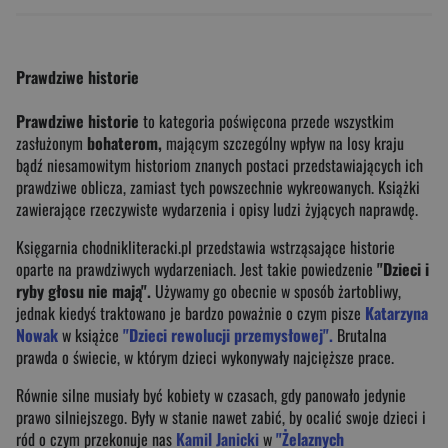
Prawdziwe historie
Prawdziwe historie
to kategoria poświęcona przede wszystkim
zasłużonym
bohaterom,
mającym szczególny wpływ na losy kraju
bądź niesamowitym historiom znanych postaci przedstawiających ich
prawdziwe oblicza, zamiast tych powszechnie wykreowanych. Książki
zawierające rzeczywiste wydarzenia i opisy ludzi żyjących naprawdę.
Księgarnia chodnikliteracki.pl przedstawia wstrząsające historie
oparte na prawdziwych wydarzeniach. Jest takie powiedzenie
"Dzieci i
ryby głosu nie mają".
Używamy go obecnie w sposób żartobliwy,
jednak kiedyś traktowano je bardzo poważnie o czym pisze
Katarzyna
Nowak
w książce
"Dzieci rewolucji przemysłowej".
Brutalna
prawda o świecie, w którym dzieci wykonywały najcięższe prace.
Równie silne musiały być kobiety w czasach, gdy panowało jedynie
prawo silniejszego. Były w stanie nawet zabić, by ocalić swoje dzieci i
ród o czym przekonuje nas
Kamil Janicki
w
"Żelaznych