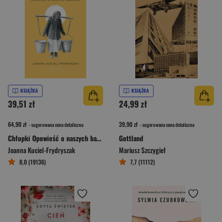
KSIĄŻKA
KSIĄŻKA
39,51 zł
24,99 zł
64,90 zł
39,90 zł
- sugerowana cena detaliczna
- sugerowana cena detaliczna
Chłopki Opowieść o naszych babkach
Gottland
Joanna Kuciel-Frydryszak
Mariusz Szczygieł
8,0 (19136)
7,7 (11112)