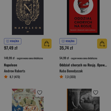
KSIĄŻKA
KSIĄŻKA
97,49 zł
35,74 zł
149,99 zł
54,99 zł
- sugerowana cena detaliczna
- sugerowana cena detaliczna
Napoleon
Oddział chorych na Rosję. Opowieść o Rosjanach czasów putinizmu
Andrew Roberts
Kuba Benedyczak
8,7 (473)
7,3 (333)