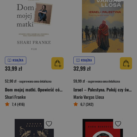
KSIĄŻKA
KSIĄŻKA
33,99 zł
32,99 zł
52,90 zł
59,99 zł
- sugerowana cena detaliczna
- sugerowana cena detaliczna
Dom mojej matki. Opowieść córki o rodzinnej manipulacji, bólu i odzyskanej wolności
Izrael – Palestyna. Pokój czy święta wojna
Shari Franke
Mario Vargas Llosa
7,4 (416)
6,7 (342)