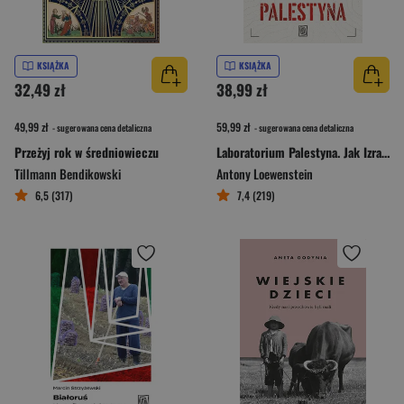
KSIĄŻKA
KSIĄŻKA
32,49 zł
38,99 zł
49,99 zł
59,99 zł
- sugerowana cena detaliczna
- sugerowana cena detaliczna
Przeżyj rok w średniowieczu
Laboratorium Palestyna. Jak Izrael eksportuje technologię przemocy na cały świat
Tillmann Bendikowski
Antony Loewenstein
6,5 (317)
7,4 (219)