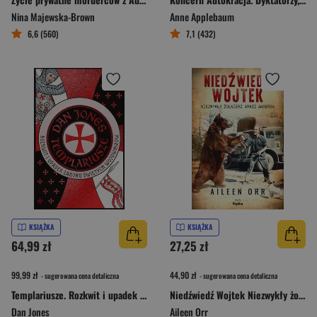
Nina Majewska-Brown
Anne Applebaum
6,6 (560)
7,1 (432)
KSIĄŻKA
KSIĄŻKA
64,99 zł
27,25 zł
99,99 zł
44,90 zł
- sugerowana cena detaliczna
- sugerowana cena detaliczna
Templariusze. Rozkwit i upadek zakonu świętych wojowników
Niedźwiedź Wojtek Niezwykły żołnierz Armii Andersa
Dan Jones
Aileen Orr