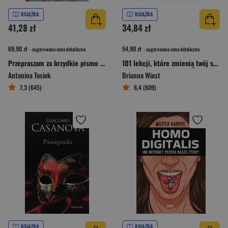
KSIĄŻKA
KSIĄŻKA
41,28 zł
34,84 zł
69,90 zł
54,90 zł
- sugerowana cena detaliczna
- sugerowana cena detaliczna
Przepraszam za brzydkie pismo Pamiętniki wiejskich kobiet
101 lekcji, które zmienią twój sposób myślenia
Antonina Tosiek
Brianna Wiest
7,3 (645)
6,4 (609)
KSIĄŻKA
KSIĄŻKA