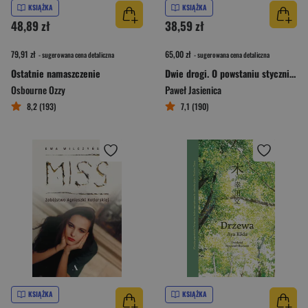
KSIĄŻKA
KSIĄŻKA
48,89 zł
38,59 zł
79,91 zł
65,00 zł
- sugerowana cena detaliczna
- sugerowana cena detaliczna
Ostatnie namaszczenie
Dwie drogi. O powstaniu styczniowym
Osbourne Ozzy
Paweł Jasienica
8,2 (193)
7,1 (190)
KSIĄŻKA
KSIĄŻKA