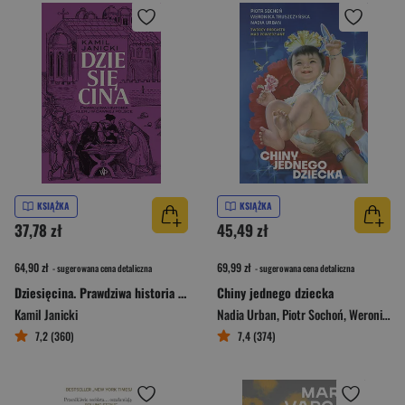
KSIĄŻKA
KSIĄŻKA
37,78 zł
45,49 zł
64,90 zł
69,99 zł
- sugerowana cena detaliczna
- sugerowana cena detaliczna
Dziesięcina. Prawdziwa historia kleru w dawnej Polsce
Chiny jednego dziecka
Kamil Janicki
Nadia Urban
,
Piotr Sochoń
,
Weronika Truszczyńska
7,2 (360)
7,4 (374)