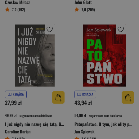
Czesław Miłosz
John Glatt
7,2 (192)
7,0 (209)
KSIĄŻKA
KSIĄŻKA
27,99 zł
43,94 zł
49,99 zł
54,99 zł
- sugerowana cena detaliczna
- sugerowana cena detaliczna
I już nigdy nie nazwę cię tatą. Gdy przemoc farmakochemiczna niszczy rodzinę. Dziennik córki Gisèle Pelicot
Patopaństwo. O tym, jak elity pustoszą nasz kraj
Caroline Darian
Jan Śpiewak
7,1 (160)
7,6 (1513)