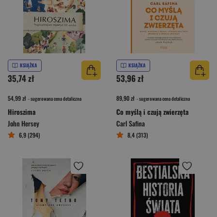
KSIĄŻKA
KSIĄŻKA
35,74 zł
53,96 zł
54,99 zł
89,90 zł
- sugerowana cena detaliczna
- sugerowana cena detaliczna
Hiroszima
Co myślą i czują zwierzęta
John Hersey
Carl Safina
6,9 (294)
8,4 (313)