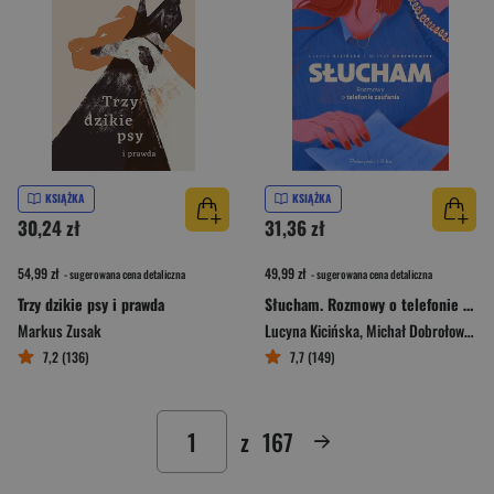
KSIĄŻKA
KSIĄŻKA
30,24 zł
31,36 zł
54,99 zł
49,99 zł
- sugerowana cena detaliczna
- sugerowana cena detaliczna
Trzy dzikie psy i prawda
Słucham. Rozmowy o telefonie zaufania
Markus Zusak
Lucyna Kicińska
,
Michał Dobrołowicz
7,2 (136)
7,7 (149)
z
167