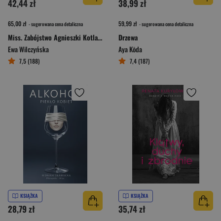
42,44 zł
38,99 zł
65,00 zł
59,99 zł
- sugerowana cena detaliczna
- sugerowana cena detaliczna
Miss. Zabójstwo Agnieszki Kotlarskiej
Drzewa
Ewa Wilczyńska
Aya Kōda
7,5 (188)
7,4 (187)
KSIĄŻKA
KSIĄŻKA
28,79 zł
35,74 zł