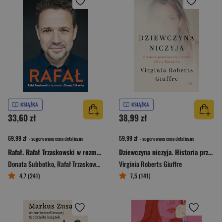
KSIĄŻKA
KSIĄŻKA
33,60 zł
38,99 zł
69,99 zł
59,99 zł
- sugerowana cena detaliczna
- sugerowana cena detaliczna
Rafał. Rafał Trzaskowski w rozmowie z Donatą Subbotko
Dziewczyna niczyja. Historia przetrwania i walki ofiary Epsteina
Donata Subbotko
,
Rafał Trzaskowski
Virginia Roberts Giuffre
4,7 (241)
7,5 (141)