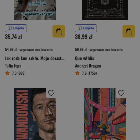
KSIĄŻKA
KSIĄŻKA
35,74 zł
38,99 zł
54,99 zł
59,99 zł
- sugerowana cena detaliczna
- sugerowana cena detaliczna
Jak rozbiłam szkło. Moje dorastanie wśród Świadków Jehowy
Quo vAIdis
Tulia Topa
Andrzej Dragan
7,3 (999)
7,6 (1756)