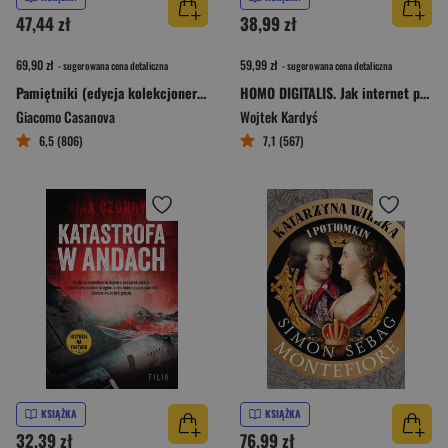
47,44 zł
38,99 zł
69,90 zł
59,99 zł
- sugerowana cena detaliczna
- sugerowana cena detaliczna
Pamiętniki (edycja kolekcjonerska)
HOMO DIGITALIS. Jak internet pożera nasze życie?
Giacomo Casanova
Wojtek Kardyś
6,5 (806)
7,1 (567)
KSIĄŻKA
KSIĄŻKA
32,39 zł
76,99 zł