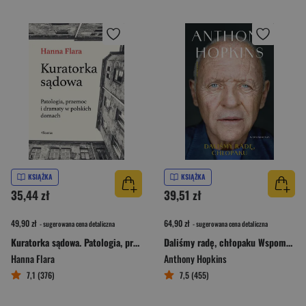
KSIĄŻKA
KSIĄŻKA
35,44 zł
39,51 zł
49,90 zł
64,90 zł
- sugerowana cena detaliczna
- sugerowana cena detaliczna
Kuratorka sądowa. Patologia, przemoc i dramaty w polskich domach
Daliśmy radę, chłopaku Wspomnienia
Hanna Flara
Anthony Hopkins
7,1 (376)
7,5 (455)