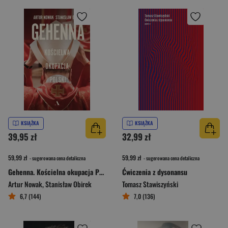
KSIĄŻKA
KSIĄŻKA
39,95 zł
32,99 zł
59,99 zł
59,99 zł
- sugerowana cena detaliczna
- sugerowana cena detaliczna
Gehenna. Kościelna okupacja Polski
Ćwiczenia z dysonansu
Artur Nowak
,
Stanisław Obirek
Tomasz Stawiszyński
6,7 (144)
7,0 (136)