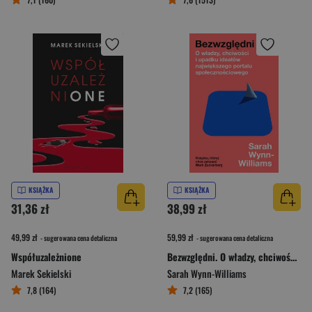
KSIĄŻKA
KSIĄŻKA
31,36 zł
38,99 zł
49,99 zł
59,99 zł
- sugerowana cena detaliczna
- sugerowana cena detaliczna
Współuzależnione
Bezwzględni. O władzy, chciwości i upadku ideałów największego portalu społecznościowego
Marek Sekielski
Sarah Wynn-Williams
7,8 (164)
7,2 (165)