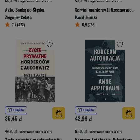
64,99 zł
59,90 zł
- sugerowana cena detaliczna
- sugerowana cena detaliczna
Aglo. Banką po Śląsku
Seryjni mordercy II Rzeczpospolitej
Zbigniew Rokita
Kamil Janicki
7,7 (472)
6,9 (766)
KSIĄŻKA
KSIĄŻKA
35,45 zł
42,99 zł
49,90 zł
65,00 zł
- sugerowana cena detaliczna
- sugerowana cena detaliczna
Życie prywatne morderców z Auschwitz. Dwie twarze
Koncern Autokracja. Dyktatorzy, którzy chcą rządzić światem