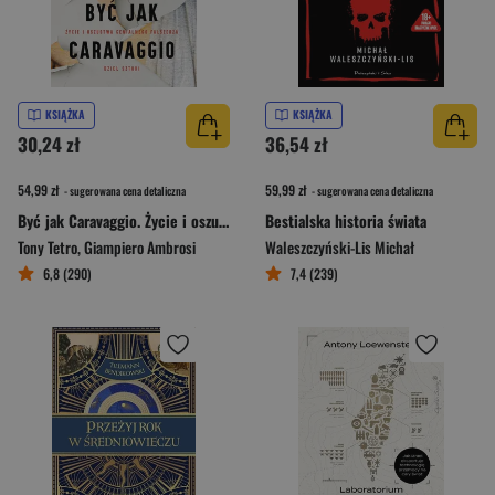
KSIĄŻKA
KSIĄŻKA
30,24 zł
36,54 zł
54,99 zł
59,99 zł
- sugerowana cena detaliczna
- sugerowana cena detaliczna
Być jak Caravaggio. Życie i oszustwa genialnego fałszerza dzieł sztuki
Bestialska historia świata
Tony Tetro
,
Giampiero Ambrosi
Waleszczyński-Lis Michał
6,8 (290)
7,4 (239)