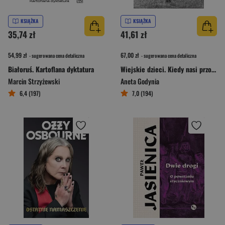
KSIĄŻKA
KSIĄŻKA
35,74 zł
41,61 zł
54,99 zł
67,00 zł
- sugerowana cena detaliczna
- sugerowana cena detaliczna
Białoruś. Kartoflana dyktatura
Wiejskie dzieci. Kiedy nasi przodkowie byli mali
Marcin Strzyżewski
Aneta Godynia
6,4 (197)
7,0 (194)