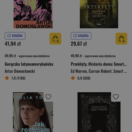
KSIĄŻKA
KSIĄŻKA
41,94 zł
29,67 zł
69,90 zł
49,90 zł
- sugerowana cena detaliczna
- sugerowana cena detaliczna
Gorączka latynoamerykańska
Przeklęty. Historia domu Smurlów
Artur Domosławski
Ed Warren
,
Curran Robert
,
Smurl Jack
7,8 (1189)
6,9 (938)