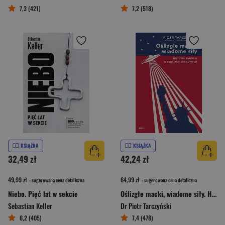
7,3 (421)
7,2 (518)
KSIĄŻKA
KSIĄŻKA
32,49 zł
42,24 zł
49,99 zł
64,99 zł
- sugerowana cena detaliczna
- sugerowana cena detaliczna
Niebo. Pięć lat w sekcie
Oślizgłe macki, wiadome siły. Historia Ameryki w teoriach spiskowych
Sebastian Keller
Dr Piotr Tarczyński
6,2 (405)
7,4 (478)