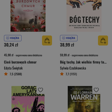
KSIĄŻKA
KSIĄŻKA
30,24 zł
38,99 zł
45,90 zł
59,99 zł
- sugerowana cena detaliczna
- sugerowana cena detaliczna
Cień burzowych chmur
Bóg techy. Jak wielkie firmy technologiczne przejmują władzę nad Polską i światem
Edyta Świętek
Sylwia Czubkowska
7,5 (2588)
7,7 (1151)