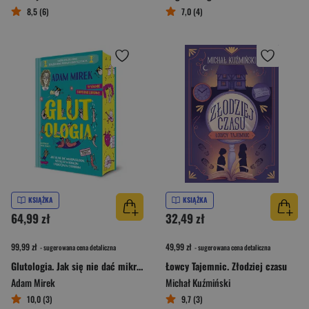
8,5 (6)
7,0 (4)
KSIĄŻKA
KSIĄŻKA
64,99 zł
32,49 zł
99,99 zł
49,99 zł
- sugerowana cena detaliczna
- sugerowana cena detaliczna
Glutologia. Jak się nie dać mikropaskudom, wstrętnym robalom i podstępnym chorobom. Wydanie superkolorowe [barwione brzegi]
Łowcy Tajemnic. Złodziej czasu
Adam Mirek
Michał Kuźmiński
10,0 (3)
9,7 (3)