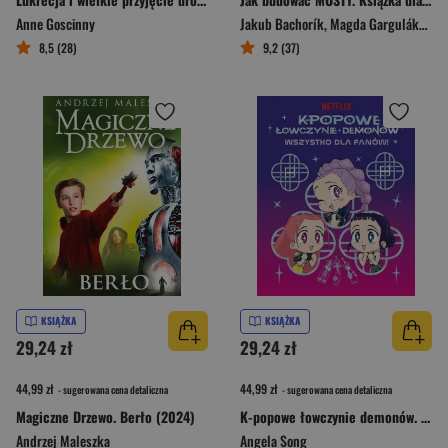
Anne Goscinny
Jakub Bachorík
,
Magda Garguláková
8,5 (28)
9,2 (37)
KSIĄŻKA
KSIĄŻKA
29,24 zł
29,24 zł
44,99 zł
44,99 zł
- sugerowana cena detaliczna
- sugerowana cena detaliczna
Magiczne Drzewo. Berło (2024)
K-popowe łowczynie demonów. Wszystko dla fanów! Oficjalna książka
Andrzej Maleszka
Angela Song