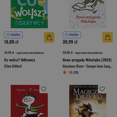
KSIĄŻKA
KSIĄŻKA
16,80 zł
38,99 zł
34,99 zł
59,99 zł
- sugerowana cena detaliczna
- sugerowana cena detaliczna
Co wolisz? Odkrywcy
Nowe przygody Mikołajka [2024]
Clive Gifford
Goscinny Rene + Sempe Jean-Jacques
7,6 (20)