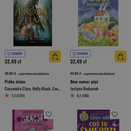
KSIĄŻKA
KSIĄŻKA
32,49 zł
32,49 zł
49,99 zł
49,99 zł
- sugerowana cena detaliczna
- sugerowana cena detaliczna
Próba żelaza
Dom numer pięć
Cassandra Clare
,
Holly Black
,
Cassandra Clare; Holly Black
Justyna Bednarek
7,3 (1371)
6,7 (166)