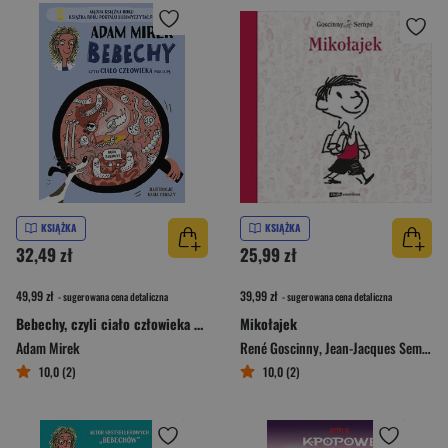
KSIĄŻKA
KSIĄŻKA
32,49 zł
25,99 zł
49,99 zł
39,99 zł
- sugerowana cena detaliczna
- sugerowana cena detaliczna
Bebechy, czyli ciało człowieka pod lupą [2025]
Mikołajek
Adam Mirek
René Goscinny
,
Jean-Jacques Sempé
10,0 (2)
10,0 (2)