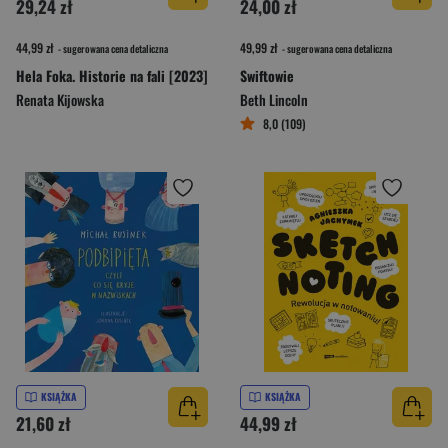
29,24 zł
24,00 zł
44,99 zł
49,99 zł
- sugerowana cena detaliczna
- sugerowana cena detaliczna
Hela Foka. Historie na fali [2023]
Swiftowie
Renata Kijowska
Beth Lincoln
8,0 (109)
KSIĄŻKA
KSIĄŻKA
21,60 zł
44,99 zł