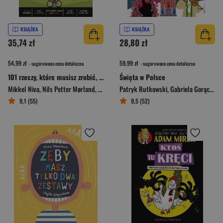
KSIĄŻKA
KSIĄŻKA
35,74 zł
28,80 zł
54,99 zł
59,99 zł
- sugerowana cena detaliczna
- sugerowana cena detaliczna
101 rzeczy, które musisz zrobić, zanim skończą się wakacje
Święta w Polsce
Mikkel Niva
,
Nils Petter Mørland
,
Fredrik Edén
Patryk Rutkowski
,
Gabriela Gorączko
9,1 (55)
9,5 (52)