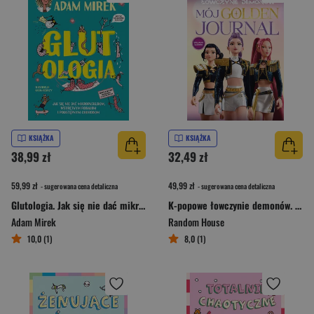
KSIĄŻKA
KSIĄŻKA
38,99 zł
32,49 zł
59,99 zł
49,99 zł
- sugerowana cena detaliczna
- sugerowana cena detaliczna
Glutologia. Jak się nie dać mikropaskudom, wstrętnym robalom i podstępnym chorobom
K-popowe łowczynie demonów. Mój golden journal. Oficjalny dziennik
Adam Mirek
Random House
10,0 (1)
8,0 (1)