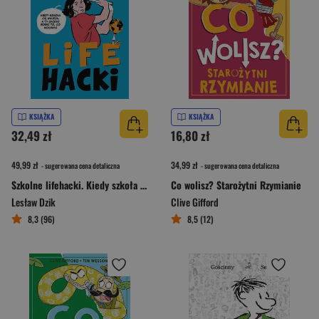
KSIĄŻKA
KSIĄŻKA
32,49 zł
16,80 zł
49,99 zł
34,99 zł
- sugerowana cena detaliczna
- sugerowana cena detaliczna
Szkolne lifehacki. Kiedy szkoła cię wkurza, a ty chcesz robić to, co kochasz
Co wolisz? Starożytni Rzymianie
Lesław Dzik
Clive Gifford
8,3 (96)
8,5 (12)