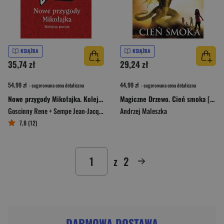
KSIĄŻKA
KSIĄŻKA
35,74 zł
29,24 zł
54,99 zł
44,99 zł
- sugerowana cena detaliczna
- sugerowana cena detaliczna
Nowe przygody Mikołajka. Kolejna porcja [2024]
Magiczne Drzewo. Cień smoka [wydanie 2024]
Goscinny Rene + Sempe Jean-Jacques
Andrzej Maleszka
7,8 (12)
z
2
DARMOWA DOSTAWA