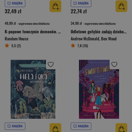
KSIĄŻKA
KSIĄŻKA
32,49 zł
22,74 zł
49,99 zł
34,99 zł
- sugerowana cena detaliczna
- sugerowana cena detaliczna
K-popowe łowczynie demonów. Oficjalna książka z plakatami
Odlotowe gołębie zadają dziobociosy
Random House
Andrew McDonald
,
Ben Wood
5,5 (2)
7,8 (16)
KSIĄŻKA
KSIĄŻKA