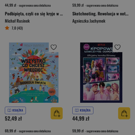
44,99 zł
59,99 zł
- sugerowana cena detaliczna
- sugerowana cena detaliczna
Podbipięta, czyli co się kryje w nazwiskach
Sketchnoting. Rewolucja w notowaniu
Michał Rusinek
Agnieszka Jachymek
7,0 (43)
KSIĄŻKA
KSIĄŻKA
52,49 zł
44,99 zł
69,99 zł
59,99 zł
- sugerowana cena detaliczna
- sugerowana cena detaliczna