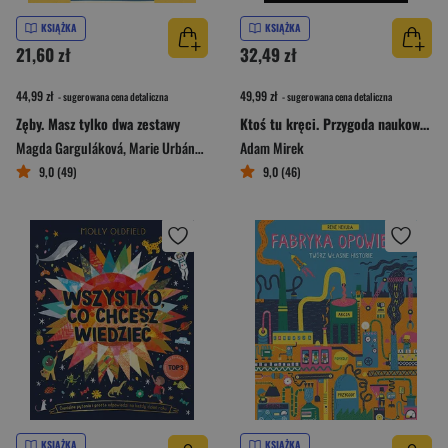
KSIĄŻKA
KSIĄŻKA
21,60 zł
32,49 zł
44,99 zł
49,99 zł
- sugerowana cena detaliczna
- sugerowana cena detaliczna
Zęby. Masz tylko dwa zestawy
Ktoś tu kręci. Przygoda naukowo-detektywistyczna
Magda Garguláková
,
Marie Urbánková
Adam Mirek
9,0 (49)
9,0 (46)
KSIĄŻKA
KSIĄŻKA