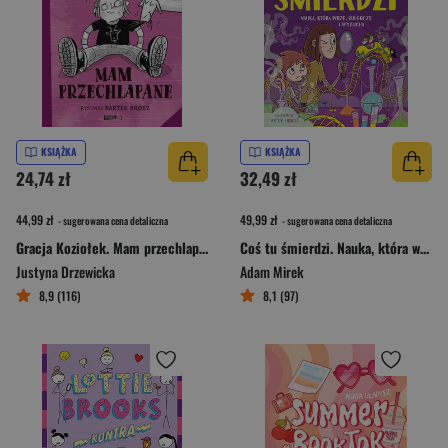
KSIĄŻKA
KSIĄŻKA
24,74 zł
32,49 zł
44,99 zł
49,99 zł
- sugerowana cena detaliczna
- sugerowana cena detaliczna
Gracja Koziołek. Mam przechlapane
Coś tu śmierdzi. Nauka, która wrze, bulgocze i wybucha
Justyna Drzewicka
Adam Mirek
8,9 (116)
8,1 (97)