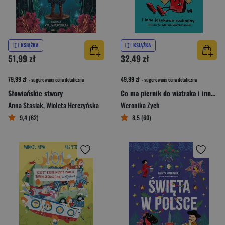
KSIĄŻKA
KSIĄŻKA
51,99 zł
32,49 zł
79,99 zł
49,99 zł
- sugerowana cena detaliczna
- sugerowana cena detaliczna
Słowiańskie stwory
Co ma piernik do wiatraka i inne językowe rozkminy
Anna Stasiak
,
Wioleta Herczyńska
Weronika Zych
9,4 (62)
8,5 (60)