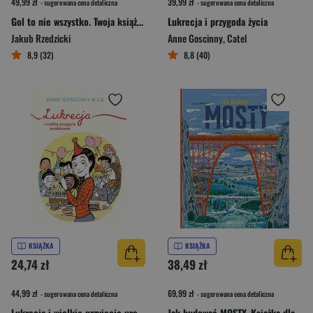
49,99 zł
39,99 zł
- sugerowana cena detaliczna
- sugerowana cena detaliczna
Gol to nie wszystko. Twoja książka o piłce nożnej
Lukrecja i przygoda życia
Jakub Rzedzicki
Anne Goscinny
,
Catel
8,9 (32)
8,8 (40)
KSIĄŻKA
KSIĄŻKA
24,74 zł
38,49 zł
44,99 zł
69,99 zł
- sugerowana cena detaliczna
- sugerowana cena detaliczna
Lukrecja i wielkie przyjęcie urodzinowe
Jak budować MOSTY. Książka dla małych inżynierów i wielkich marzycieli