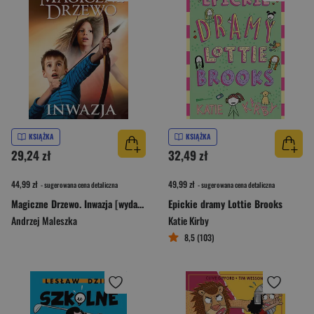
KSIĄŻKA
KSIĄŻKA
29,24 zł
32,49 zł
44,99 zł
49,99 zł
- sugerowana cena detaliczna
- sugerowana cena detaliczna
Magiczne Drzewo. Inwazja [wydanie 2024]
Epickie dramy Lottie Brooks
Andrzej Maleszka
Katie Kirby
8,5 (103)