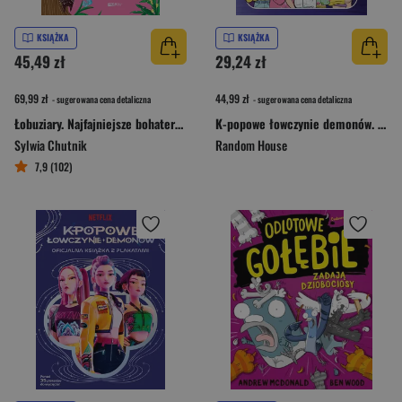
KSIĄŻKA
KSIĄŻKA
45,49 zł
29,24 zł
69,99 zł
44,99 zł
- sugerowana cena detaliczna
- sugerowana cena detaliczna
Łobuziary. Najfajniejsze bohaterki literackie
K-popowe łowczynie demonów. Oficjalna książka z zadaniami
Sylwia Chutnik
Random House
7,9 (102)