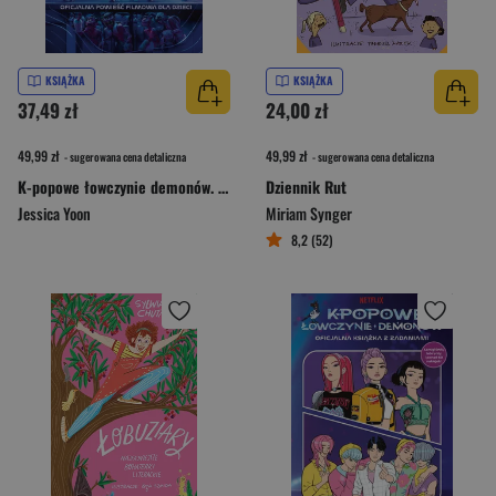
KSIĄŻKA
KSIĄŻKA
37,49 zł
24,00 zł
49,99 zł
49,99 zł
- sugerowana cena detaliczna
- sugerowana cena detaliczna
K-popowe łowczynie demonów. Oficjalna powieść filmowa dla dzieci
Dziennik Rut
Jessica Yoon
Miriam Synger
8,2 (52)