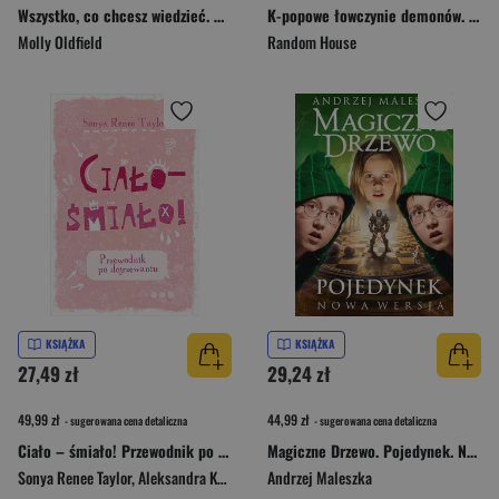
Wszystko, co chcesz wiedzieć. Dookoła świata. Genialne pytania i proste odpowiedzi na każdy dzień roku
K-popowe łowczynie demonów. Oficjalny komiks filmowy
Molly Oldfield
Random House
KSIĄŻKA
KSIĄŻKA
27,49 zł
29,24 zł
49,99 zł
44,99 zł
- sugerowana cena detaliczna
- sugerowana cena detaliczna
Ciało – śmiało! Przewodnik po dojrzewaniu [2025]
Magiczne Drzewo. Pojedynek. Nowa wersja
Sonya Renee Taylor
,
Aleksandra Kamińska
Andrzej Maleszka