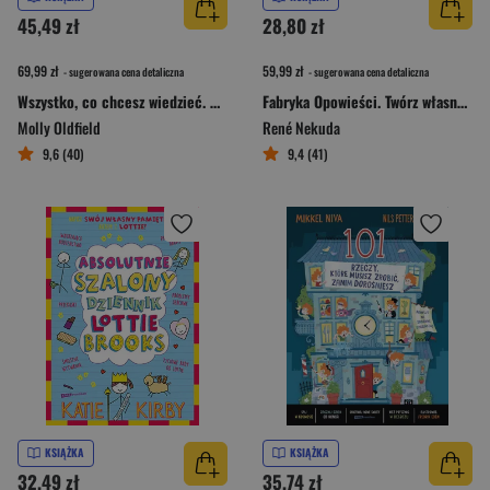
45,49 zł
28,80 zł
69,99 zł
59,99 zł
- sugerowana cena detaliczna
- sugerowana cena detaliczna
Wszystko, co chcesz wiedzieć. Genialne pytania i proste odpowiedzi na każdy dzień roku
Fabryka Opowieści. Twórz własne historie
Molly Oldfield
René Nekuda
9,6 (40)
9,4 (41)
KSIĄŻKA
KSIĄŻKA
32,49 zł
35,74 zł