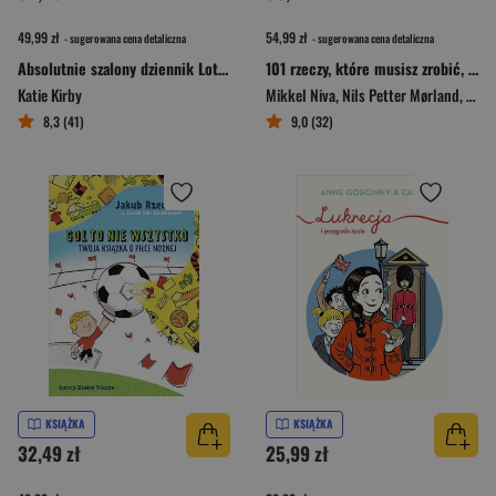
49,99 zł
54,99 zł
- sugerowana cena detaliczna
- sugerowana cena detaliczna
Absolutnie szalony dziennik Lottie Brooks
101 rzeczy, które musisz zrobić, zanim dorośniesz
Katie Kirby
Mikkel Niva
,
Nils Petter Mørland
,
Fred
8,3 (41)
9,0 (32)
KSIĄŻKA
KSIĄŻKA
32,49 zł
25,99 zł