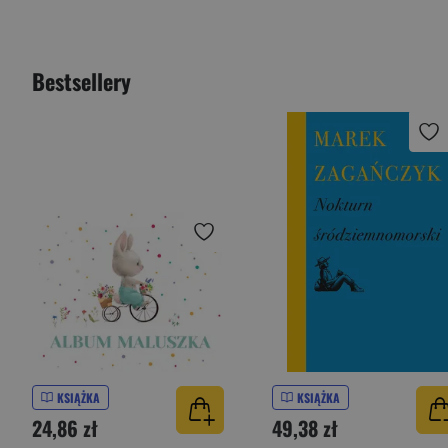
Bestsellery
KSIĄŻKA
KSIĄŻKA
24,86 zł
49,38 zł