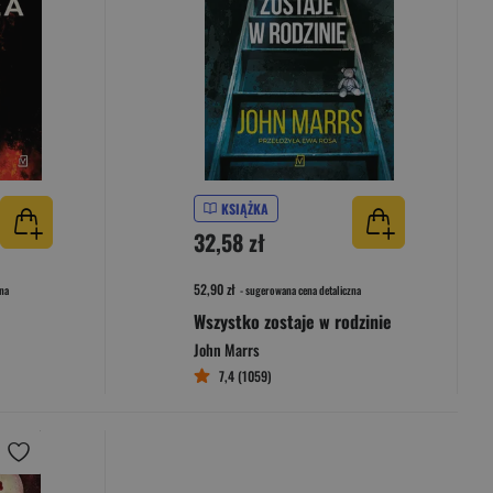
KSIĄŻKA
32,58 zł
52,90 zł
na
- sugerowana cena detaliczna
Wszystko zostaje w rodzinie
John Marrs
7,4 (1059)