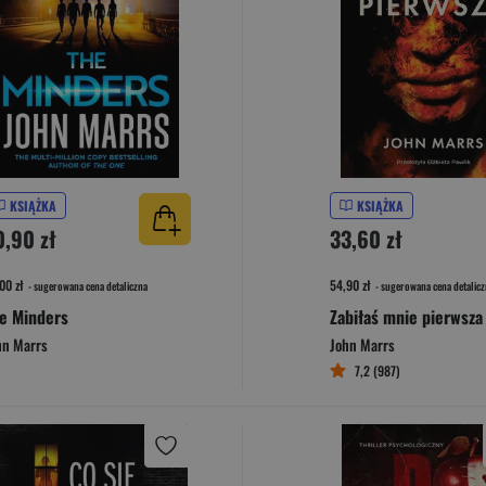
KSIĄŻKA
KSIĄŻKA
0,90 zł
33,60 zł
00 zł
54,90 zł
- sugerowana cena detaliczna
- sugerowana cena detalicz
e Minders
Zabiłaś mnie pierwsza
hn Marrs
John Marrs
7,2 (987)