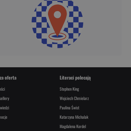
za oferta
Literaci polecają
ści
Stephen King
sellery
Wojciech Chmielarz
wiedzi
Paulina Świst
mocje
Katarzyna Michalak
Magdalena Kordel