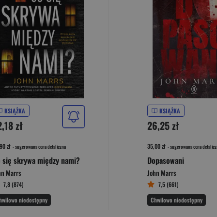
KSIĄŻKA
KSIĄŻKA
,18 zł
26,25 zł
90 zł
35,00 zł
- sugerowana cena detaliczna
- sugerowana cena detalicz
 się skrywa między nami?
Dopasowani
hn Marrs
John Marrs
7,8 (874)
7,5 (661)
hwilowo niedostępny
Chwilowo niedostępny