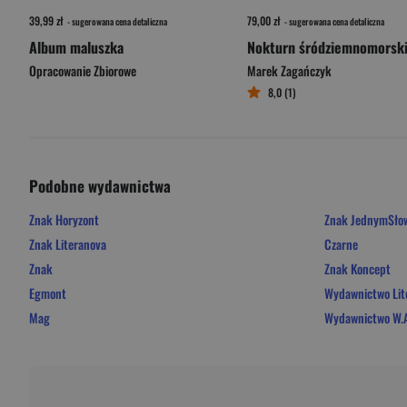
39,99 zł
79,00 zł
- sugerowana cena detaliczna
- sugerowana cena detaliczna
Album maluszka
Nokturn śródziemnomorsk
Opracowanie Zbiorowe
Marek Zagańczyk
8,0 (1)
Podobne wydawnictwa
Znak Horyzont
Znak JednymSł
Znak Literanova
Czarne
Znak
Znak Koncept
Egmont
Wydawnictwo Lit
Mag
Wydawnictwo W.A