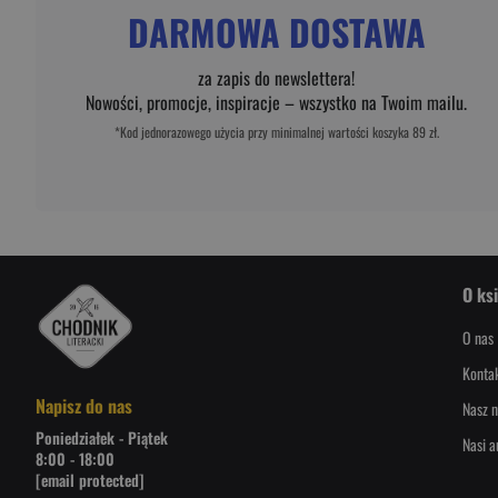
DARMOWA DOSTAWA
za zapis do newslettera!
Nowości, promocje, inspiracje – wszystko na Twoim mailu.
*Kod jednorazowego użycia przy minimalnej wartości koszyka 89 zł.
O ks
O nas
Konta
Napisz do nas
Nasz n
Poniedziałek - Piątek
Nasi a
8:00 - 18:00
[email protected]