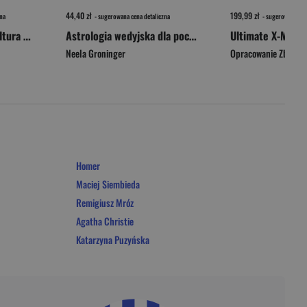
44,40 zł
199,99 zł
na
- sugerowana cena detaliczna
- sugerowana cen
Girl on Girl. Jak popkultura zwróciła kobiety przeciw sobie
Astrologia wedyjska dla początkujących. 10 kroków do interpretacji horoskopu
Ultimate X-Men. 
Neela Groninger
Opracowanie Zbioro
Homer
Maciej Siembieda
Remigiusz Mróz
Agatha Christie
Katarzyna Puzyńska