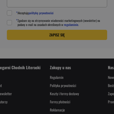
*
Akceptuję
politykę prywatności
*
Zgadzam się na otrzymywanie wiadomości marketingowych (newsletter) na
podany
e-mail
na zasadach określonych w
regulaminie
.
ZAPISZ SIĘ
iegarni Chodnik Literacki
Zakupy u nas
Nas
Regulamin
Nowo
kt
Polityka prywatności
Best
ewsletter
Koszty i formy dostawy
Zapo
utorzy
Formy płatności
Pro
Reklamacje