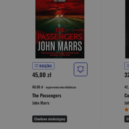
KSIĄŻKA
45,00 zł
32
60,00 zł
42,
- sugerowana cena detaliczna
The Passengers
Co
John Marrs
Jo
Chwilowo niedostępny
C