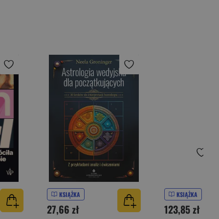
KSIĄŻKA
KSIĄŻKA
27,66 zł
123,85 zł