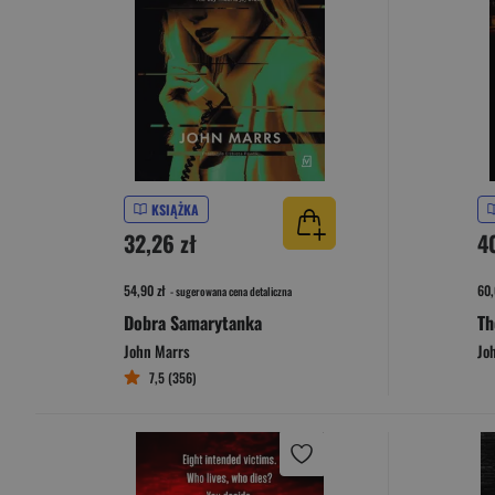
KSIĄŻKA
32,26 zł
4
54,90 zł
60,
- sugerowana cena detaliczna
Dobra Samarytanka
Th
John Marrs
Jo
7,5 (356)