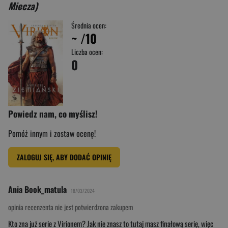
Miecza)
Średnia ocen:
~
/10
Liczba ocen:
0
Powiedz nam, co myślisz!
Pomóż innym i zostaw ocenę!
ZALOGUJ SIĘ, ABY DODAĆ OPINIĘ
Ania Book_matula
18/03/2024
opinia recenzenta nie jest potwierdzona zakupem
Kto zna już serie z Virionem? Jak nie znasz to tutaj masz finałową serię, więc