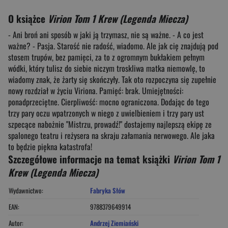
O książce
Virion Tom 1 Krew (Legenda Miecza)
- Ani broń ani sposób w jaki ją trzymasz, nie są ważne. - A co jest
ważne? - Pasja. Starość nie radość, wiadomo. Ale jak cię znajdują pod
stosem trupów, bez pamięci, za to z ogromnym bukłakiem pełnym
wódki, który tulisz do siebie niczym troskliwa matka niemowlę, to
wiadomy znak, że żarty się skończyły. Tak oto rozpoczyna się zupełnie
nowy rozdział w życiu Viriona. Pamięć: brak. Umiejętności:
ponadprzeciętne. Cierpliwość: mocno ograniczona. Dodając do tego
trzy pary oczu wpatrzonych w niego z uwielbieniem i trzy pary ust
szpecące nabożnie "Mistrzu, prowadź!" dostajemy najlepszą ekipę ze
spalonego teatru i reżysera na skraju załamania nerwowego. Ale jaka
to będzie piękna katastrofa!
Szczegółowe informacje na temat książki
Virion Tom 1
Krew (Legenda Miecza)
Wydawnictwo:
Fabryka Słów
EAN:
9788379649914
Autor:
Andrzej Ziemiański