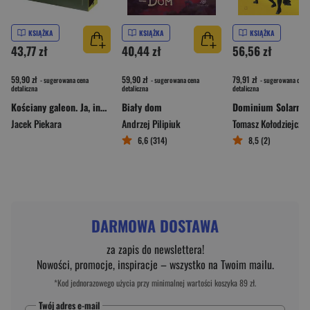
KSIĄŻKA
KSIĄŻKA
KSIĄŻKA
43,77 zł
40,44 zł
56,56 zł
59,90 zł
59,90 zł
79,91 zł
- sugerowana cena
- sugerowana cena
- sugerowana cena
detaliczna
detaliczna
detaliczna
Kościany galeon. Ja, inkwizytor (ilustrowane brzegi)
Biały dom
Jacek Piekara
Andrzej Pilipiuk
Tomasz Kołodziejcza
6,6 (314)
8,5 (2)
DARMOWA DOSTAWA
za zapis do newslettera!
Nowości, promocje, inspiracje – wszystko na Twoim mailu.
*Kod jednorazowego użycia przy minimalnej wartości koszyka 89 zł.
Twój adres e-mail