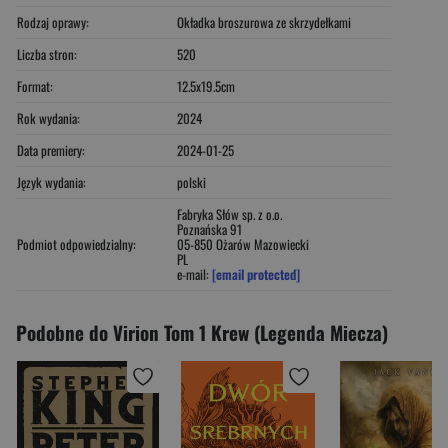
Rodzaj oprawy:
Okładka broszurowa ze skrzydełkami
Liczba stron:
520
Format:
12.5x19.5cm
Rok wydania:
2024
Data premiery:
2024-01-25
Język wydania:
polski
Fabryka Słów sp. z o.o.
Poznańska 91
Podmiot odpowiedzialny:
05-850 Ożarów Mazowiecki
PL
e-mail:
[email protected]
Podobne do Virion Tom 1 Krew (Legenda Miecza)