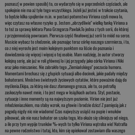
poznasz( w pewien sposób) to, co wydarzyło się w poprzednich częściach, ale
spokojnie nie ma aż tyle tego wszystkiego. Jeżeli już jesteś w trakcie czytania,
to będzie kilka spojlerów m.in. w postaci potomstwa Viriona czyli mowa Io,
więc czytasz na własne ryzyko :p. Jestem „obrzydliwie" wielką fanką Viriona a
to też za sprawą lektora Pana Grzegorza Pawlak.To jedna z tych serii, do której
z przyjemnością powracam. Pierwsza część finałowej już serii to miód na serce.
Musicie wybacz to słodzenie, ale poznając teraz córkę naszego szermierza, i to,
co z niej wyrosło jest moim kolejnym punktem na liście do poznania i
dowiedzenia się więcej i więcej o tej osobie. Mam nadzieję, że autor stworzy
kolejną serię, ale już w roli głównej Io i jej przygody jako córka Viriona i Niki
oraz jako mieszaniec. Nie zabrakło tego „Ziemiańskiego" poczucia humoru.
Momentami brechasz się z głupich sytuacji albo docinek, jakie padały między
bohaterami. Mnóstwo świetnych życiowych cytatów, które poważnie dają do
myślenia.Ekipa, za którą nie dasz złamanego grosza, ale to, co potrafią
zaskoczyło nawet mnie, i to jest mega w książkach autora. Styl, postacie,
sytuacje i inne momenty są na najwyższym poziomie. Virion nie jest już
młodzieniaszkiem, ma słaby wzrok, na głowie i brodzie dzicz! Z pamięcią jak z
pogodą nigdy nic nie wiadomo! Czas najwyższy usiąść na pupie i wnuków
pilnować, ale nie nasz bohater on szuka tego, kto okaże się silniejszy od niego,
a ile przy tym wypije trunków %-wych to tylko Viriona wątroba wie! Natrafia
na pewne rodzeństwo i tutaj, kto, kim się opiekował zostawiam dla waszego