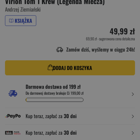
Virion Tom 1 Krew (Legenda Miecza)
Andrzej Ziemiański
KSIĄŻKA
49,99 zł
69,90 zł
- sugerowana cena detaliczna
Zamów dziś, wyślemy w ciągu 24h!
DODAJ DO KOSZYKA
Darmowa dostawa od 199 zł
Do darmowej dostawy brakuje Ci 199,00 zł
Kup teraz, zapłać za
30 dni
Kup teraz, zapłać za
30 dni