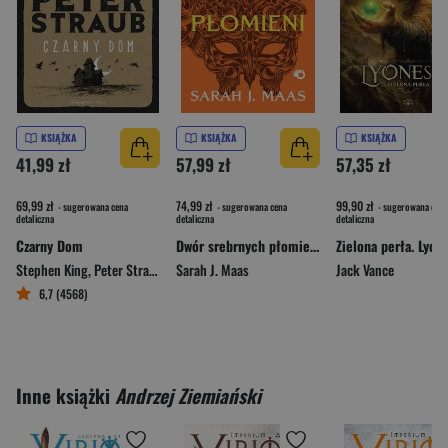
KSIĄŻKA
KSIĄŻKA
KSIĄŻKA
41,99 zł
57,99 zł
57,35 zł
69,99 zł
74,99 zł
99,90 zł
- sugerowana cena
- sugerowana cena
- sugerowana cena
detaliczna
detaliczna
detaliczna
Czarny Dom
Dwór srebrnych płomieni. Dwór cierni i róż. Tom 5 wyd. 2026
Stephen King
,
Peter Straub
Sarah J. Maas
Jack Vance
6,7 (4568)
Inne książki
Andrzej Ziemiański