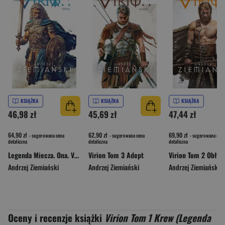
KSIĄŻKA
KSIĄŻKA
KSIĄŻKA
46,98 zł
45,69 zł
47,44 zł
64,90 zł
62,90 zł
69,90 zł
- sugerowana cena
- sugerowana cena
- sugerowana cena
detaliczna
detaliczna
detaliczna
Legenda Miecza. Ona. Virion. Tom 2
Virion Tom 3 Adept
Virion Tom 2 Obław
Andrzej Ziemiański
Andrzej Ziemiański
Andrzej Ziemiański
Oceny i recenzje książki
Virion Tom 1 Krew (Legenda