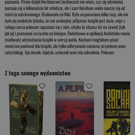
poznania. Virion dzięki Nerideerowi (wybaczcie nie wiem, czy się odmienia)
poczuje się o kilkanaście lat młodszy, ale i sam Nerideen wiele nauczy się od
mistrza natchnionego. Brakowało mi Niki. Była wspomniana kilka razy, ale nie
było jej osobiście (chyba, że coś umknęło) :pOpisów książki jest dużo, więc z
całego serca polecam zapoznać się z nim, chyba że chcesz iść na żywioł (tak
jak ja) i poznawać wszystko na bieżąco. Dodatkowo w aplikacji Audioteka macie
możliwość odsłuchania książki w wersji audio. Kochani mogłabym pisać
mnóstwo pochwał dla książki, ale tylko odkrywanie samemu przyniesie wam
satysfakcję. Sprzeczek, bijatyk, ucieczek wam nie zabraknie. Polecam
Z tego samego wydawnictwa