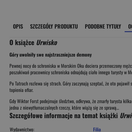
OPIS
SZCZEGÓŁY PRODUKTU
PODOBNE TYTUŁY
O
O książce
Urwisko
Góry uwolniły swe najstraszniejsze demony
Pewnej nocy do schroniska w Morskim Oku dociera przemoczo­ny mężczyz
poszukiwań pracownicy schroniska odnajdują ciało innego turysty w M
Po Tatrach rozlewa się strach. Góry zaczynają szeptać, że oto po­jawił
topienia ofiar.
Gdy Wiktor Forst podejmuje śledztwo, odkrywa, że zmarły tury­sta kilka
jedna z niewytłumaczalnych rzeczy, które wiążą się ze sprawą…
Szczegółowe informacje na temat książki
Urwi
Wydawnictwo:
Filia