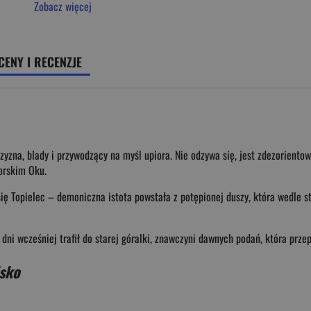
Zobacz więcej
CENY I RECENZJE
na, blady i przywodzący na myśl upiora. Nie odzywa się, jest zdezorientowa
orskim Oku.
 się Topielec – demoniczna istota powstała z potępionej du­szy, która wedle
 dni wcześniej trafił do starej góralki, znawczyni dawnych podań, która prze
sko