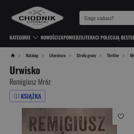
KATEGORIE
NOWOŚCI
ZAPOWIEDZI
LITERACI POLECAJĄ BESTS
Katalog
Literatura
Strefa grozy
Thriller
U
Urwisko
Remigiusz Mróz
KSIĄŻKA