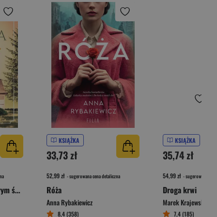
KSIĄŻKA
KSIĄŻKA
33,73 zł
35,74 zł
52,99 zł
54,99 zł
na
- sugerowana cena detaliczna
- sugerowana cena 
Lato w chacie pod starym świerkiem
Róża
Droga krwi
Anna Rybakiewicz
Marek Krajewski
8,4 (358)
7,4 (185)