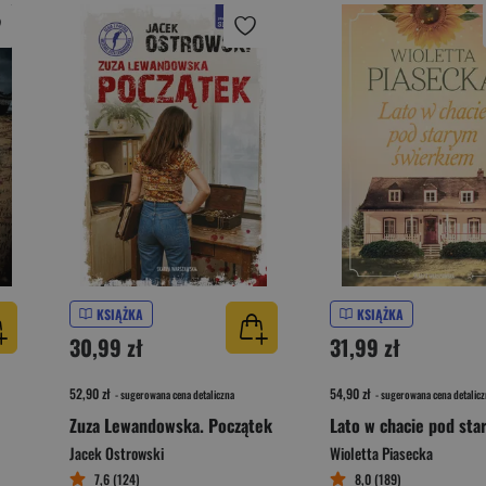
KSIĄŻKA
KSIĄŻKA
30,99 zł
31,99 zł
52,90 zł
54,90 zł
- sugerowana cena detaliczna
- sugerowana cena detalicz
Zuza Lewandowska. Początek
Jacek Ostrowski
Wioletta Piasecka
7,6 (124)
8,0 (189)