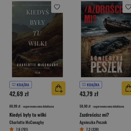
KSIĄŻKA
KSIĄŻKA
42,69 zł
43,79 zł
69,99 zł
58,90 zł
- sugerowana cena detaliczna
- sugerowana cena detaliczna
Kiedyś były tu wilki
Zazdrościsz mi?
Charlotte McConaghy
Agnieszka Peszek
7,6 (761)
7,3 (338)