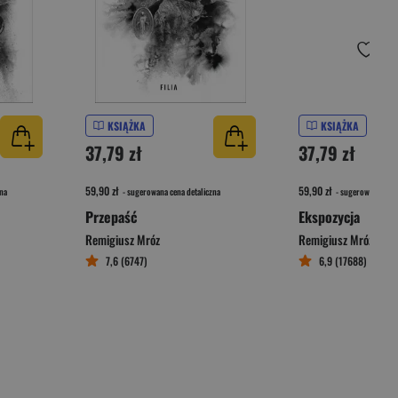
KSIĄŻKA
KSIĄŻKA
37,79 zł
37,79 zł
59,90 zł
59,90 zł
na
- sugerowana cena detaliczna
- sugerowana cena 
Przepaść
Ekspozycja
Remigiusz Mróz
Remigiusz Mróz
7,6 (6747)
6,9 (17688)