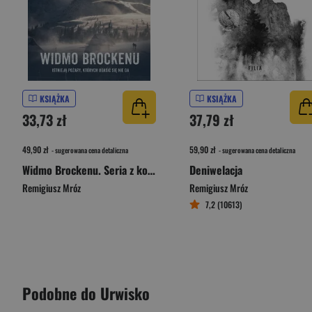
KSIĄŻKA
KSIĄŻKA
33,73 zł
37,79 zł
49,90 zł
59,90 zł
- sugerowana cena detaliczna
- sugerowana cena detaliczna
Widmo Brockenu. Seria z komisarzem Forstem. Tom 8
Deniwelacja
Remigiusz Mróz
Remigiusz Mróz
7,2 (10613)
Podobne do Urwisko