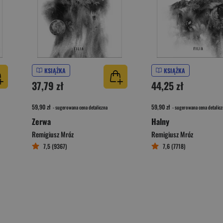
KSIĄŻKA
KSIĄŻKA
37,79 zł
44,25 zł
59,90 zł
59,90 zł
- sugerowana cena detaliczna
- sugerowana cena detalicz
Zerwa
Halny
Remigiusz Mróz
Remigiusz Mróz
7,5 (9367)
7,6 (7718)