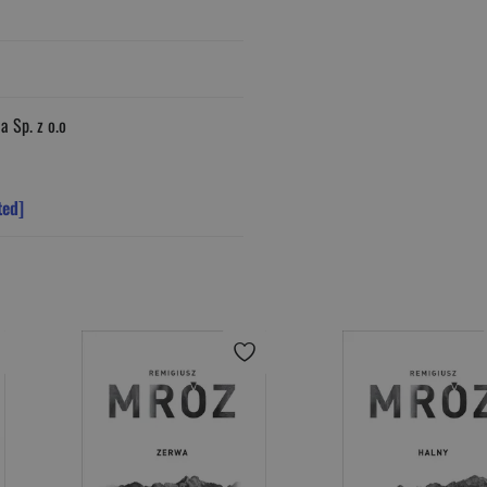
a Sp. z o.o
ted]