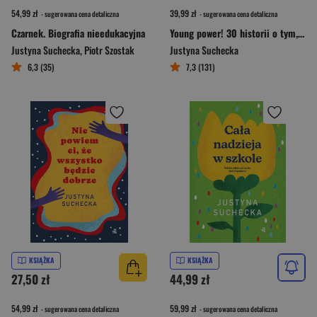
54,99 zł
39,99 zł
- sugerowana cena detaliczna
- sugerowana cena detaliczna
Czarnek. Biografia nieedukacyjna
Young power! 30 historii o tym, jak młodzi zmieniają świat
Justyna Suchecka
,
Piotr Szostak
Justyna Suchecka
6,3 (35)
7,3 (131)
KSIĄŻKA
KSIĄŻKA
27,50 zł
44,99 zł
54,99 zł
59,99 zł
- sugerowana cena detaliczna
- sugerowana cena detaliczna