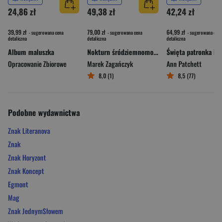
24,86 zł
49,38 zł
42,24 zł
39,99 zł
79,00 zł
64,99 zł
- sugerowana cena
- sugerowana cena
- sugerowana cena
detaliczna
detaliczna
detaliczna
Album maluszka
Nokturn śródziemnomorski
Opracowanie Zbiorowe
Marek Zagańczyk
Ann Patchett
8,0 (1)
8,5 (77)
Podobne wydawnictwa
Znak Literanova
Znak
Znak Horyzont
Znak Koncept
Egmont
Mag
Znak JednymSłowem