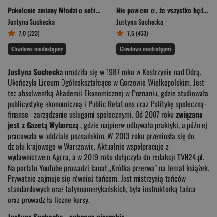
Pokolenie zmiany Młodzi o sobie i świecie, który nadejdzie
Nie powiem ci, że wszystko będzie dobrze
Justyna Suchecka
Justyna Suchecka
7,0 (223)
7,5 (453)
Chwilowo niedostępny
Chwilowo niedostępny
Justyna Suchecka
urodziła się w 1987 roku w Kostrzynie nad Odrą.
Ukończyła Liceum Ogólnokształcące w Gorzowie Wielkopolskim. Jest
też absolwentką Akademii Ekonomicznej w Poznaniu, gdzie studiowała
publicystykę ekonomiczną i Public Relations oraz Politykę społeczną-
finanse i zarządzanie usługami społecznymi. Od 2007 roku
związana
jest z Gazetą Wyborczą
, gdzie najpierw odbywała praktyki, a później
pracowała w oddziale poznańskim. W 2013 roku przeniosła się do
działu krajowego w Warszawie. Aktualnie współpracuje z
wydawnictwem Agora, a w 2019 roku dołączyła do redakcji TVN24.pl.
Na portalu YouTube prowadzi kanał „Krótka przerwa” na temat książek.
Prywatnie zajmuje się również tańcem. Jest mistrzynią tańców
standardowych oraz latynoamerykańskich, była instruktorką tańca
oraz prowadziła liczne kursy.
Justyna Suchecka - sukcesy pisarskie