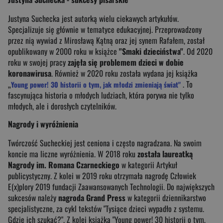
Justyna Suchecka jest autorką wielu ciekawych artykułów.
Specjalizuje się głównie w tematyce edukacyjnej. Przeprowadzony
przez nią wywiad z Mirosławą Kątną oraz jej synem Rafałem, został
opublikowany w 2000 roku w książce
"Smaki dzieciństwa"
. Od 2020
roku w swojej pracy
zajęła się problemem dzieci w dobie
koronawirusa
. Również w 2020 roku została wydana jej książka
„
. To
Young power! 30 historii o tym, jak młodzi zmieniają świat"
fascynująca historia o młodych ludziach, która porywa nie tylko
młodych, ale i dorosłych czytelników.
Nagrody i wyróżnienia
Twórczość Sucheckiej jest ceniona i często nagradzana. Na swoim
koncie ma liczne wyróżnienia. W 2018 roku
została laureatką
Nagrody im. Romana Czarneckiego
w kategorii Artykuł
publicystyczny. Z kolei w 2019 roku otrzymała nagrodę Człowiek
E(x)plory 2019 fundacji Zaawansowanych Technologii. Do największych
sukcesów należy
nagroda Grand Press
w kategorii dziennikarstwo
specjalistyczne, za cykl tekstów "Tysiące dzieci wypadło z systemu.
Gdzie ich szukać?". Z kolei książka "Young power! 30 historii o tym,