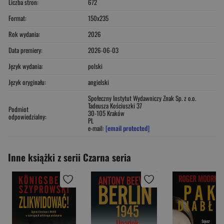
Liczba stron:
672
Format:
150x235
Rok wydania:
2026
Data premiery:
2026-06-03
Język wydania:
polski
Język oryginału:
angielski
Społeczny Instytut Wydawniczy Znak Sp. z o.o.
Tadeusza Kościuszki 37
Podmiot
30-105 Kraków
odpowiedzialny:
PL
e-mail:
[email protected]
Inne książki z serii Czarna seria