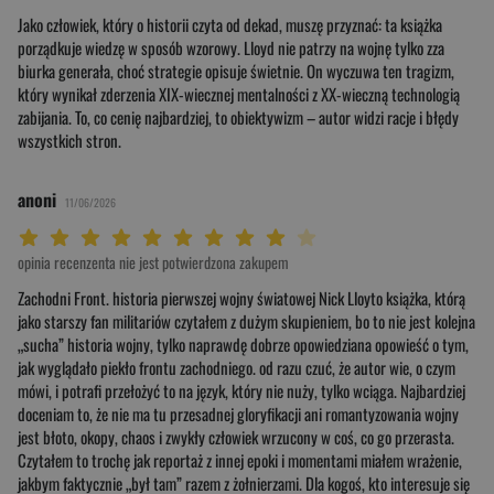
Jako człowiek, który o historii czyta od dekad, muszę przyznać: ta książka
porządkuje wiedzę w sposób wzorowy. Lloyd nie patrzy na wojnę tylko zza
biurka generała, choć strategie opisuje świetnie. On wyczuwa ten tragizm,
który wynikał zderzenia XIX-wiecznej mentalności z XX-wieczną technologią
zabijania. To, co cenię najbardziej, to obiektywizm – autor widzi racje i błędy
wszystkich stron.
anoni
11/06/2026
Twoja ocena: Beznadziejna 1/10"
Twoja ocena: Bardzo słaba 2/10"
Twoja ocena: Słaba 3/10"
Twoja ocena: Może być 4/10"
Twoja ocena: Przeciętna 5/10"
Twoja ocena: Dobra 6/10"
Twoja ocena: Bardzo dobra 7/10"
Twoja ocena: Rewelacyjna 8/10"
Twoja ocena: Wybitna 9/10"
Twoja ocena: Arcydzieło 10/10"
opinia recenzenta nie jest potwierdzona zakupem
Zachodni Front. historia pierwszej wojny światowej Nick Lloyto książka, którą
jako starszy fan militariów czytałem z dużym skupieniem, bo to nie jest kolejna
„sucha” historia wojny, tylko naprawdę dobrze opowiedziana opowieść o tym,
jak wyglądało piekło frontu zachodniego. od razu czuć, że autor wie, o czym
mówi, i potrafi przełożyć to na język, który nie nuży, tylko wciąga. Najbardziej
doceniam to, że nie ma tu przesadnej gloryfikacji ani romantyzowania wojny
jest błoto, okopy, chaos i zwykły człowiek wrzucony w coś, co go przerasta.
Czytałem to trochę jak reportaż z innej epoki i momentami miałem wrażenie,
jakbym faktycznie „był tam” razem z żołnierzami. Dla kogoś, kto interesuje się