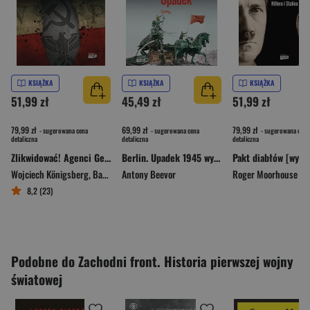
KSIĄŻKA
KSIĄŻKA
KSIĄŻKA
51,99 zł
45,49 zł
51,99 zł
79,99 zł
69,99 zł
79,99 zł
- sugerowana cena
- sugerowana cena
- sugerowana cena
detaliczna
detaliczna
detaliczna
Zlikwidować! Agenci Gestapo i NKWD w szeregach polskiego podziemia
Berlin. Upadek 1945 wyd. 2021
Pakt diabłów [wyd.
Wojciech Königsberg
,
Bartłomiej Szyprowski
Antony Beevor
Roger Moorhouse
8,2 (23)
Podobne do Zachodni front. Historia pierwszej wojny
światowej