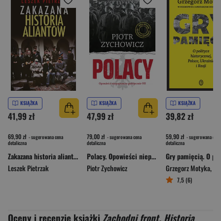
KSIĄŻKA
KSIĄŻKA
KSIĄŻKA
41,99 zł
47,99 zł
39,82 zł
69,90 zł
79,00 zł
59,90 zł
- sugerowana cena
- sugerowana cena
- sugerowana cena
detaliczna
detaliczna
detaliczna
Zakazana historia aliantów
Polacy. Opowieści niepoprawne politycznie VII
Leszek Pietrzak
Piotr Zychowicz
Grzegorz Motyka
,
Andrzej
7,5 (6)
Oceny i recenzje książki
Zachodni front. Historia