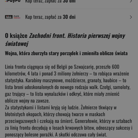
Kup teraz, zapłać za
30 dni
Kup teraz, zapłać za
30 dni
O książce
Zachodni front. Historia pierwszej wojny
światowej
Wojna, która zburzyła stary porządek i zmieniła oblicze świata
Linia frontu ciągnąca się od Belgii po Szwajcarię, przeszło 600
kilometrów, 4 lata i ponad 3 miliony żołnierzy – to robiąca wrażenie
statystyka. Karabiny maszynowe, moździerze, granaty, haubice – to
lista broni udoskonalonych do nowego rodzaju walk. Czołgi, samoloty,
gaz trujący – to lista wynalazków i odkryć, które miały zmienić
oblicze wojny na zawsze.
Za statystykami i listami kryją się ludzie. Żołnierze tkwiący w
błotnistych okopach, którzy chowają twarze w maskach
przeciwgazowych i czekają na śmierć. Generałowie, którzy w sztabach
za linią frontu decydują o losach krwawych bitew, odnoszący sukcesy i
ponoszący bolesne porażki. A skutki odczuwa cały świat.