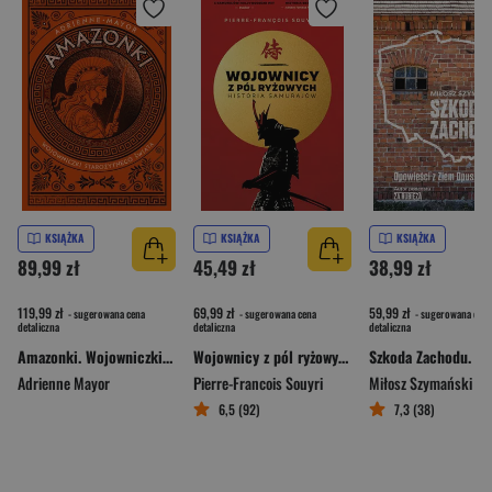
KSIĄŻKA
KSIĄŻKA
KSIĄŻKA
89,99 zł
45,49 zł
38,99 zł
119,99 zł
69,99 zł
59,99 zł
- sugerowana cena
- sugerowana cena
- sugerowana cena
detaliczna
detaliczna
detaliczna
Amazonki. Wojowniczki starożytnego świata
Wojownicy z pól ryżowych. Historia samurajów
Adrienne Mayor
Pierre-Francois Souyri
Miłosz Szymański
6,5 (92)
7,3 (38)