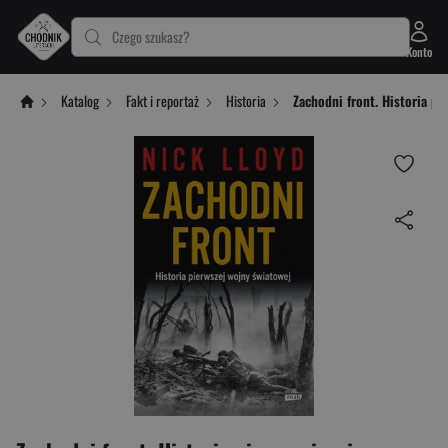
Czego szukasz?
Konto
Katalog
Fakt i reportaż
Historia
Zachodni front. Historia pi