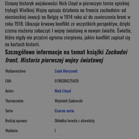
Uznany historyk wojskowości Nick Lloyd w pierwszym tomie epickiej
trylogii Wielkiej Wojny opisuje działania na froncie zachodnim: od
niemieckiej inwazji na Belgię w 1914 roku aż do zawieszenia broni w
roku 1918. Ukazuje krwawy konflikt ze wszystkich perspektyw, dzięki
czemu możemy zobaczyć I wojnę światową w nowym świetle. Świetle,
które nigdy nie przyćmi ogromu cierpienia, jakim konflikt zapisał się
na kartach historii.
Szczegółowe informacje na temat książki
Zachodni
front. Historia pierwszej wojny światowej
Wydawnictwo:
Znak Horyzont
EAN:
9788384275429
Autor:
Nick Lloyd
Tłumaczenie:
Wojciech Gadowski
Seria:
Czarna seria
Rodzaj oprawy:
Okładka twarda z obwolutą
Wydanie:
I