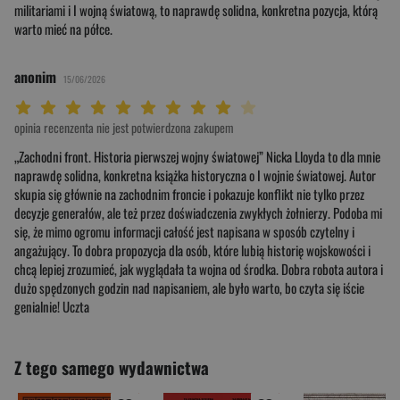
militariami i I wojną światową, to naprawdę solidna, konkretna pozycja, którą
warto mieć na półce.
anonim
15/06/2026
Twoja ocena: Beznadziejna 1/10"
Twoja ocena: Bardzo słaba 2/10"
Twoja ocena: Słaba 3/10"
Twoja ocena: Może być 4/10"
Twoja ocena: Przeciętna 5/10"
Twoja ocena: Dobra 6/10"
Twoja ocena: Bardzo dobra 7/10"
Twoja ocena: Rewelacyjna 8/10"
Twoja ocena: Wybitna 9/10"
Twoja ocena: Arcydzieło 10/10"
opinia recenzenta nie jest potwierdzona zakupem
„Zachodni front. Historia pierwszej wojny światowej” Nicka Lloyda to dla mnie
naprawdę solidna, konkretna książka historyczna o I wojnie światowej. Autor
skupia się głównie na zachodnim froncie i pokazuje konflikt nie tylko przez
decyzje generałów, ale też przez doświadczenia zwykłych żołnierzy. Podoba mi
się, że mimo ogromu informacji całość jest napisana w sposób czytelny i
angażujący. To dobra propozycja dla osób, które lubią historię wojskowości i
chcą lepiej zrozumieć, jak wyglądała ta wojna od środka. Dobra robota autora i
dużo spędzonych godzin nad napisaniem, ale było warto, bo czyta się iście
genialnie! Uczta
Z tego samego wydawnictwa