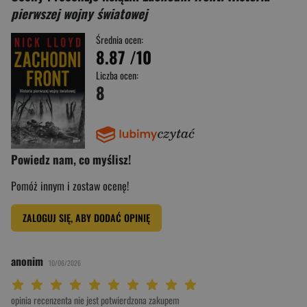
pierwszej wojny światowej
Średnia ocen:
8.87
/10
Liczba ocen:
8
Powiedz nam, co myślisz!
Pomóż innym i zostaw ocenę!
ZALOGUJ SIĘ, ABY DODAĆ OPINIĘ
anonim
10/06/2026
Twoja ocena: Beznadziejna 1/10"
Twoja ocena: Bardzo słaba 2/10"
Twoja ocena: Słaba 3/10"
Twoja ocena: Może być 4/10"
Twoja ocena: Przeciętna 5/10"
Twoja ocena: Dobra 6/10"
Twoja ocena: Bardzo dobra 7/10"
Twoja ocena: Rewelacyjna 8/10"
Twoja ocena: Wybitna 9/10"
Twoja ocena: Arcydzieło 10/10"
opinia recenzenta nie jest potwierdzona zakupem