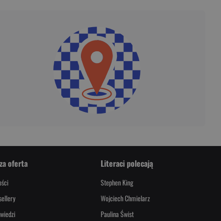
za oferta
Literaci polecają
ści
Stephen King
sellery
Wojciech Chmielarz
wiedzi
Paulina Świst