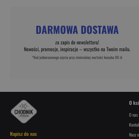
DARMOWA DOSTAWA
za zapis do newslettera!
Nowości, promocje, inspiracje – wszystko na Twoim mailu.
*Kod jednorazowego użycia przy minimalnej wartości koszyka 89 zł.
O ks
O nas
Konta
Napisz do nas
Nasz n