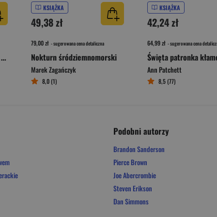
KSIĄŻKA
KSIĄŻKA
49,38 zł
42,24 zł
79,00 zł
64,99 zł
- sugerowana cena detaliczna
- sugerowana cena detalicz
Girl on Girl. Jak popkultura zwróciła kobiety przeciw sobie
Nokturn śródziemnomorski
Święta patronka kła
Marek Zagańczyk
Ann Patchett
8,0 (1)
8,5 (77)
Podobni autorzy
Brandon Sanderson
owem
Pierce Brown
erackie
Joe Abercrombie
Steven Erikson
Dan Simmons