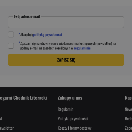
Twój adres e-mail
*
Akceptuję
politykę prywatności
*
Zgadzam się na otrzymywanie wiadomości marketingowych (newsletter) na
podany
e-mail
na zasadach określonych w
regulaminie
.
ZAPISZ SIĘ
iegarni Chodnik Literacki
Zakupy u nas
Nas
Regulamin
Nowo
kt
Polityka prywatności
Best
ewsletter
Koszty i formy dostawy
Zapo