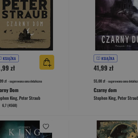
KSIĄŻKA
KSIĄŻKA
1,99 zł
41,99 zł
99 zł
55,00 zł
- sugerowana cena detaliczna
- sugerowana cena detalicz
arny Dom
Czarny dom
ephen King
,
Peter Straub
Stephen King
,
Peter Strau
6,7 (4568)