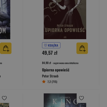
KSIĄŻKA
49,57 zł
84,90 zł
na
- sugerowana cena detaliczna
Upiorna opowieść
b
Peter Straub
7,2 (715)