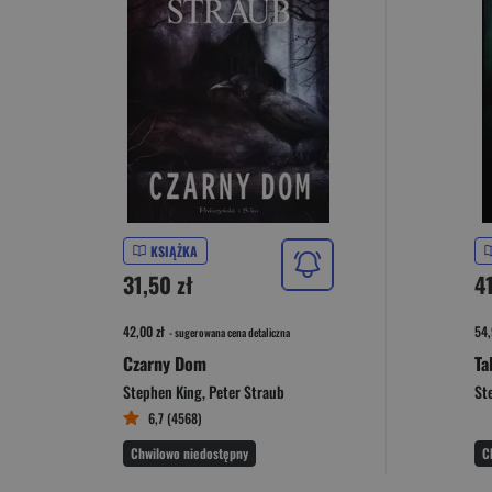
KSIĄŻKA
31,50 zł
41
42,00 zł
54,
- sugerowana cena detaliczna
Czarny Dom
Ta
Stephen King
,
Peter Straub
St
6,7 (4568)
Chwilowo niedostępny
C