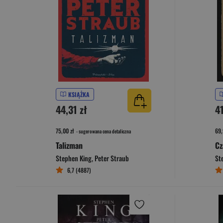
KSIĄŻKA
44,31 zł
4
75,00 zł
69,
- sugerowana cena detaliczna
Talizman
Cz
Stephen King
,
Peter Straub
St
6,7 (4887)