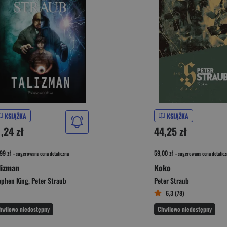
KSIĄŻKA
KSIĄŻKA
,24 zł
44,25 zł
99 zł
59,00 zł
- sugerowana cena detaliczna
- sugerowana cena detalicz
lizman
Koko
ephen King
,
Peter Straub
Peter Straub
6,3 (78)
hwilowo niedostępny
Chwilowo niedostępny