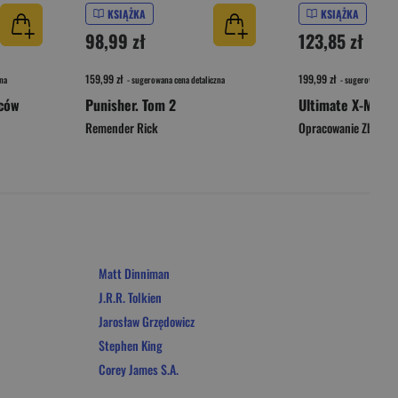
KSIĄŻKA
KSIĄŻKA
98,99 zł
123,85 zł
159,99 zł
199,99 zł
na
- sugerowana cena detaliczna
- sugerowana cen
mców
Punisher. Tom 2
Ultimate X-Men. 
Remender Rick
Opracowanie Zbioro
Matt Dinniman
J.R.R. Tolkien
Jarosław Grzędowicz
Stephen King
Corey James S.A.