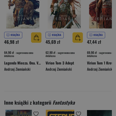
KSIĄŻKA
KSIĄŻKA
KSIĄŻKA
46,98 zł
45,69 zł
47,44 zł
64,90 zł
62,90 zł
69,90 zł
- sugerowana cena
- sugerowana cena
- sugerowana cena
detaliczna
detaliczna
detaliczna
Legenda Miecza. Ona. Virion. Tom 2
Virion Tom 3 Adept
Andrzej Ziemiański
Andrzej Ziemiański
Andrzej Ziemiański
Inne książki z kategorii
Fantastyka