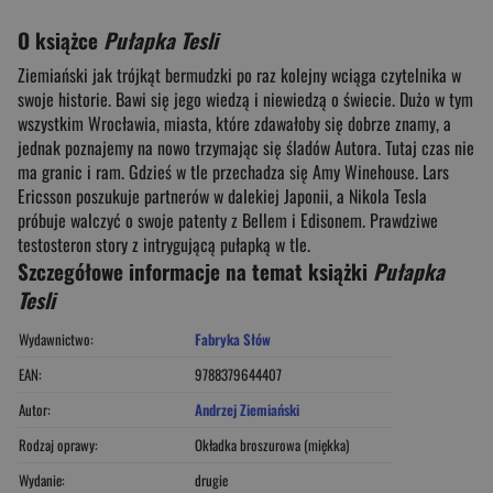
O książce
Pułapka Tesli
Ziemiański jak trójkąt bermudzki po raz kolejny wciąga czytelnika w
swoje historie. Bawi się jego wiedzą i niewiedzą o świecie. Dużo w tym
wszystkim Wrocławia, miasta, które zdawałoby się dobrze znamy, a
jednak poznajemy na nowo trzymając się śladów Autora. Tutaj czas nie
ma granic i ram. Gdzieś w tle przechadza się Amy Winehouse. Lars
Ericsson poszukuje partnerów w dalekiej Japonii, a Nikola Tesla
próbuje walczyć o swoje patenty z Bellem i Edisonem. Prawdziwe
testosteron story z intrygującą pułapką w tle.
Szczegółowe informacje na temat książki
Pułapka
Tesli
Wydawnictwo:
Fabryka Słów
EAN:
9788379644407
Autor:
Andrzej Ziemiański
Rodzaj oprawy:
Okładka broszurowa (miękka)
Wydanie:
drugie