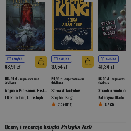
KSIĄŻKA
KSIĄŻKA
KSIĄŻKA
68,91 zł
37,54 zł
41,34 zł
104,99 zł
59,99 zł
56,00 zł
- sugerowana cena
- sugerowana cena
- sugerowana cena
detaliczna
detaliczna
detaliczna
Wojna o Pierścień. Historia władcy pierścieni. Historia śródziemia. Część 3
Serca Atlantydów
Strach o wielu ocz
J.R.R. Tolkien
,
Christopher Tolkien
Stephen King
Katarzyna Okelo
7,0 (4844)
8,7 (3)
Oceny i recenzje książki
Pułapka Tesli