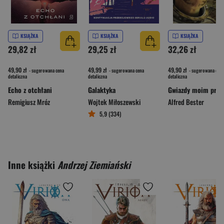
KSIĄŻKA
KSIĄŻKA
KSIĄŻKA
29,82 zł
29,25 zł
32,26 zł
49,90 zł
49,99 zł
49,90 zł
- sugerowana cena
- sugerowana cena
- sugerowana cena
detaliczna
detaliczna
detaliczna
Echo z otchłani
Galaktyka
Remigiusz Mróz
Wojtek Miłoszewski
Alfred Bester
5,9 (334)
Inne książki
Andrzej Ziemiański