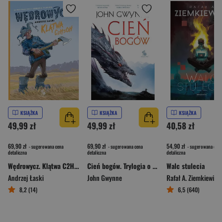
KSIĄŻKA
KSIĄŻKA
KSIĄŻKA
49,99 zł
49,99 zł
40,58 zł
69,90 zł
69,90 zł
54,90 zł
- sugerowana cena
- sugerowana cena
- sugerowana cena
detaliczna
detaliczna
detaliczna
Wędrowycz. Klątwa C2H5OH
Cień bogów. Trylogia o Krwiozaprzysiężonych. Tom 1
Walc stulecia
Andrzej Łaski
John Gwynne
Rafał A. Ziemkiewicz
8,2 (14)
6,5 (640)