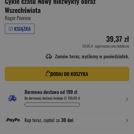
Cykle czasu Nowy niezwykły obraz
Wszechświata
Roger Penrose
KSIĄŻKA
39,37 zł
59,00 zł
- sugerowana cena detaliczna
Zamów teraz, wyślemy w poniedziałek.
DODAJ DO KOSZYKA
Darmowa dostawa od 199 zł
Do darmowej dostawy brakuje Ci 199,00 zł
Kup teraz, zapłać za
30 dni