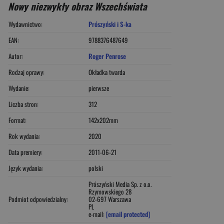
Nowy niezwykły obraz Wszechświata
Wydawnictwo:
Prószyński i S-ka
EAN:
9788376487649
Autor:
Roger Penrose
Rodzaj oprawy:
Okładka twarda
Wydanie:
pierwsze
Liczba stron:
312
Format:
142x202mm
Rok wydania:
2020
Data premiery:
2011-06-21
Język wydania:
polski
Prószyński Media Sp. z o.o.
Rzymowskiego 28
Podmiot odpowiedzialny:
02-697 Warszawa
PL
e-mail:
[email protected]