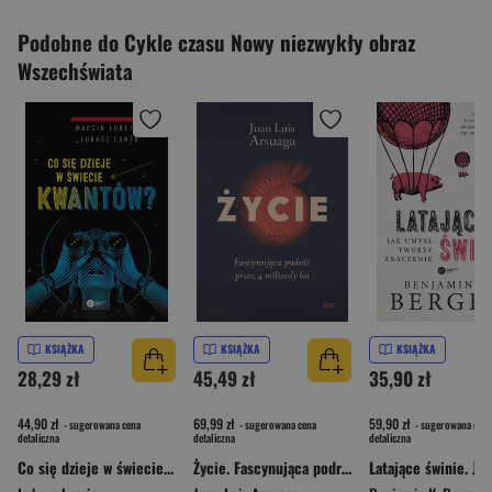
Podobne do Cykle czasu Nowy niezwykły obraz
Wszechświata
KSIĄŻKA
KSIĄŻKA
KSIĄŻKA
28,29 zł
45,49 zł
35,90 zł
44,90 zł
69,99 zł
59,90 zł
- sugerowana cena
- sugerowana cena
- sugerowana cena
detaliczna
detaliczna
detaliczna
Co się dzieje w świecie kwantów?
Życie. Fascynująca podróż przez 4 miliardy lat (2024)