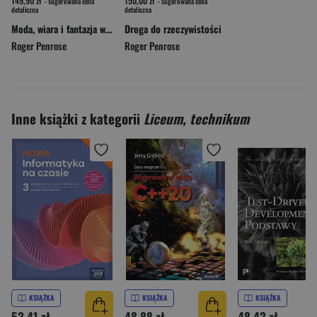
149,90 zł
150,00 zł
- sugerowana cena
- sugerowana cena
detaliczna
detaliczna
Moda, wiara i fantazja we współczesnej fizyce Wszechświata wyd. 2023
Droga do rzeczywistości
Roger Penrose
Roger Penrose
Inne książki z kategorii
Liceum, technikum
KSIĄŻKA
KSIĄŻKA
KSIĄŻKA
53,41 zł
48,88 zł
48,43 zł