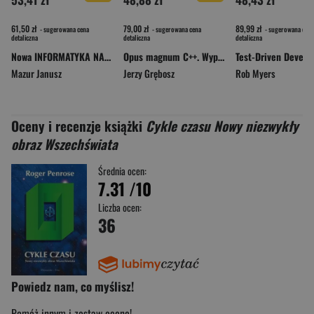
61,50 zł
79,00 zł
89,99 zł
- sugerowana cena
- sugerowana cena
- sugerowana cena
detaliczna
detaliczna
detaliczna
Nowa INFORMATYKA NA CZASIE podręcznik część 3 zakres podstawowy EDYCJA 2026
Opus magnum C++. Wyprawa w głąb C++20. Tom 5
Mazur Janusz
Jerzy Grębosz
Rob Myers
Oceny i recenzje książki
Cykle czasu Nowy niezwykły
obraz Wszechświata
Średnia ocen:
7.31
/10
Liczba ocen:
36
Powiedz nam, co myślisz!
Pomóż innym i zostaw ocenę!