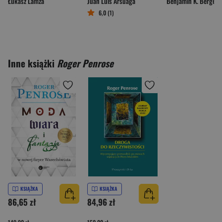
Łukasz Lamża
Juan Luis Arsuaga
Benjamin K. Bergen
6,0 (1)
Inne książki
Roger Penrose
KSIĄŻKA
KSIĄŻKA
86,65 zł
84,96 zł