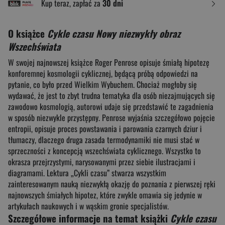
Kup teraz, zapłać za
30 dni
O książce
Cykle czasu Nowy niezwykły obraz
Wszechświata
W swojej najnowszej książce Roger Penrose opisuje śmiałą hipotezę
konforemnej kosmologii cyklicznej, będącą próbą odpowiedzi na
pytanie, co było przed Wielkim Wybuchem. Chociaż mogłoby się
wydawać, że jest to zbyt trudna tematyka dla osób niezajmujących się
zawodowo kosmologią, autorowi udaje się przedstawić te zagadnienia
w sposób niezwykle przystępny. Penrose wyjaśnia szczegółowo pojęcie
entropii, opisuje proces powstawania i parowania czarnych dziur i
tłumaczy, dlaczego druga zasada termodynamiki nie musi stać w
sprzeczności z koncepcją wszechświata cyklicznego. Wszystko to
okrasza przejrzystymi, narysowanymi przez siebie ilustracjami i
diagramami. Lektura „Cykli czasu” stwarza wszystkim
zainteresowanym nauką niezwykłą okazję do poznania z pierwszej ręki
najnowszych śmiałych hipotez, które zwykle omawia się jedynie w
artykułach naukowych i w wąskim gronie specjalistów.
Szczegółowe informacje na temat książki
Cykle czasu