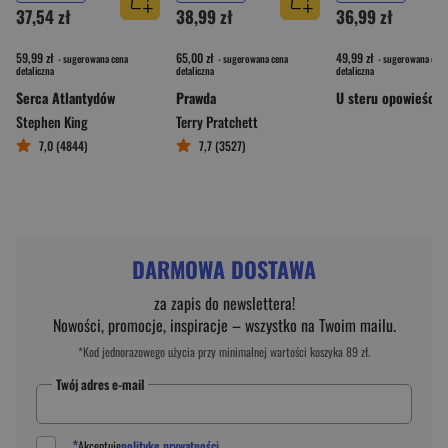
37,54 zł
38,99 zł
36,99 zł
59,99 zł
65,00 zł
49,99 zł
- sugerowana cena
- sugerowana cena
- sugerowana cena
detaliczna
detaliczna
detaliczna
Serca Atlantydów
Prawda
U steru opowieści
Stephen King
Terry Pratchett
7,0 (4844)
7,7 (3527)
DARMOWA DOSTAWA
za zapis do newslettera!
Nowości, promocje, inspiracje – wszystko na Twoim mailu.
*Kod jednorazowego użycia przy minimalnej wartości koszyka 89 zł.
Twój adres e-mail
*
Akceptuję
politykę prywatności