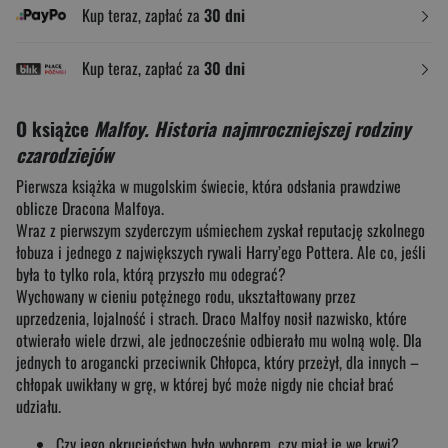
Kup teraz, zapłać za
30 dni
Kup teraz, zapłać za
30 dni
O książce
Malfoy. Historia najmroczniejszej rodziny
czarodziejów
Pierwsza książka w mugolskim świecie, która odsłania prawdziwe
oblicze Dracona Malfoya.
Wraz z pierwszym szyderczym uśmiechem zyskał reputację szkolnego
łobuza i jednego z największych rywali Harry’ego Pottera. Ale co, jeśli
była to tylko rola, którą przyszło mu odegrać?
Wychowany w cieniu potężnego rodu, ukształtowany przez
uprzedzenia, lojalność i strach. Draco Malfoy nosił nazwisko, które
otwierało wiele drzwi, ale jednocześnie odbierało mu wolną wolę. Dla
jednych to arogancki przeciwnik Chłopca, który przeżył, dla innych –
chłopak uwikłany w grę, w której być może nigdy nie chciał brać
udziału.
Czy jego okrucieństwo było wyborem, czy miał je we krwi?