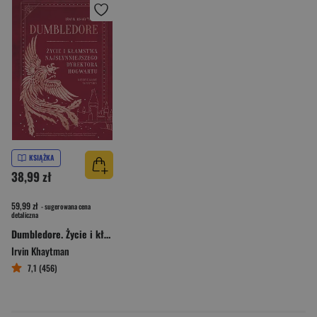
KSIĄŻKA
38,99 zł
59,99 zł
- sugerowana cena
detaliczna
Dumbledore. Życie i kłamstwa najsłynniejszego dyrektora Hogwartu
Irvin Khaytman
7,1 (456)