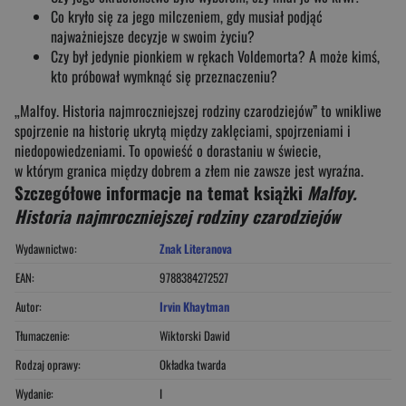
Co kryło się za jego milczeniem, gdy musiał podjąć
najważniejsze decyzje w swoim życiu?
Czy był jedynie pionkiem w rękach Voldemorta? A może kimś,
kto próbował wymknąć się przeznaczeniu?
„Malfoy. Historia najmroczniejszej rodziny czarodziejów”
to wnikliwe
spojrzenie na historię ukrytą między zaklęciami, spojrzeniami i
niedopowiedzeniami. To opowieść o dorastaniu w świecie,
w którym granica między dobrem a złem nie zawsze jest wyraźna.
Szczegółowe informacje na temat książki
Malfoy.
Historia najmroczniejszej rodziny czarodziejów
Wydawnictwo:
Znak Literanova
EAN:
9788384272527
Autor:
Irvin Khaytman
Tłumaczenie:
Wiktorski Dawid
Rodzaj oprawy:
Okładka twarda
Wydanie:
I