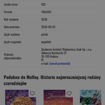
Liczba stron:
432
Format:
140x205
Rok wydania:
2026
Data premiery:
2026-08-26
Język wydania:
polski
Język oryginału:
angielski
Społeczny Instytut Wydawniczy Znak Sp. z o.o.
Tadeusza Kościuszki 37
Podmiot
30-105 Kraków
odpowiedzialny:
PL
e-mail:
[email protected]
Podobne do Malfoy. Historia najmroczniejszej rodziny
czarodziejów