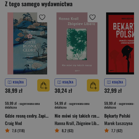
Z tego samego wydawnictwa
KSIĄŻKA
KSIĄŻKA
KSIĄŻKA
38,99 zł
30,24 zł
32,99 zł
59,99 zł
54,99 zł
59,99 zł
- sugerowana cena
- sugerowana cena
- sugerowana cena
detaliczna
detaliczna
detaliczna
Gdzie rosną cedry. Zapiski z wędrówki przez Japonię
Nie mówi się takich rzeczy
Bękarty Polski
Craig Mod
Hanna Krall
,
Zbigniew Libera
Marek Łuszczyna
7,6 (118)
8,2 (63)
7,7 (62)