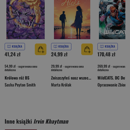
KSIĄŻKA
KSIĄŻKA
KSIĄŻKA
41,24 zł
24,99 zł
170,48 zł
54,99 zł
29,99 zł
269,99 zł
- sugerowana cena
- sugerowana cena
- sugerowana ce
detaliczna
detaliczna
detaliczna
Królowa róż BS
Zniszczyłeś nasz wszechświat, Aleks
WildCATS. DC Delu
Sasha Peyton Smith
Marta Królak
Opracowanie Zbioro
Inne książki
Irvin Khaytman