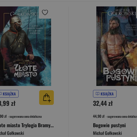
KSIĄŻKA
KSIĄŻKA
3,99 zł
32,44 zł
90 zł
44,90 zł
- sugerowana cena detaliczna
- sugerowana cena detalicz
Złote miasto Trylogia Bramy ze złota Tom 2
Bogowie pustyni
chał Gołkowski
Michał Gołkowski