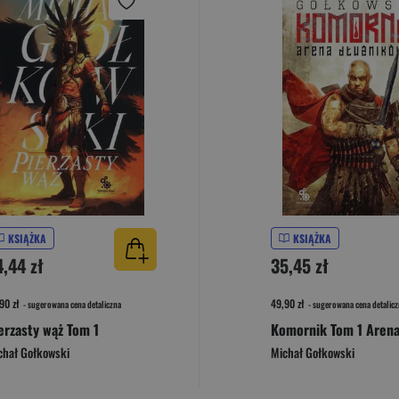
KSIĄŻKA
KSIĄŻKA
4,44 zł
35,45 zł
90 zł
49,90 zł
- sugerowana cena detaliczna
- sugerowana cena detalicz
erzasty wąż Tom 1
chał Gołkowski
Michał Gołkowski