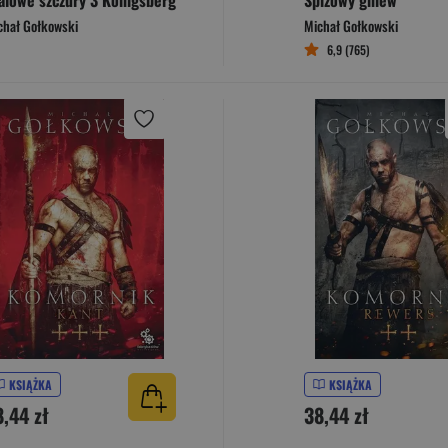
alowe szczury 3 Konigsberg
Spiżowy gniew
chał Gołkowski
Michał Gołkowski
6,9 (765)
KSIĄŻKA
KSIĄŻKA
8,44 zł
38,44 zł