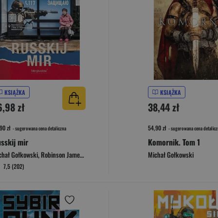
KSIĄŻKA
KSIĄŻKA
6,98 zł
38,44 zł
90 zł
54,90 zł
- sugerowana cena detaliczna
- sugerowana cena detalicz
sskij mir
Komornik. Tom 1
chał Gołkowski
,
Robinson James A.
Michał Gołkowski
7,5 (202)