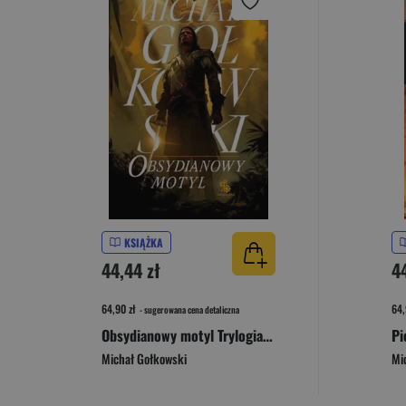
KSIĄŻKA
44,44 zł
4
64,90 zł
64,
- sugerowana cena detaliczna
Obsydianowy motyl Trylogia Świat we krwi. Tom 2
Pi
Michał Gołkowski
Mi