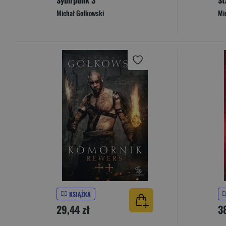
Sybirpunk 3
St
Michał Gołkowski
Mi
KSIĄŻKA
29,44 zł
3