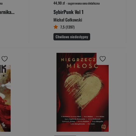
44,90 zł
na
- sugerowana cena detaliczna
Rewers. Trylogia Komornika. Tom 2
SybirPunk Vol 1
Michał Gołkowski
7,5 (1397)
Chwilowo niedostępny