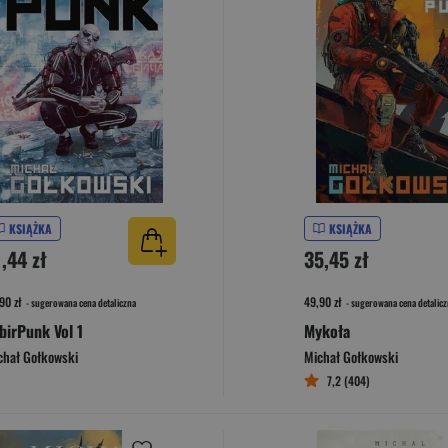
KSIĄŻKA
KSIĄŻKA
,44 zł
35,45 zł
90 zł
49,90 zł
- sugerowana cena detaliczna
- sugerowana cena detalicz
birPunk Vol 1
Mykoła
chał Gołkowski
Michał Gołkowski
7,2 (404)