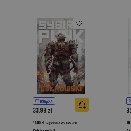
KSIĄŻKA
33,99 zł
3
44,90 zł
49,
- sugerowana cena detaliczna