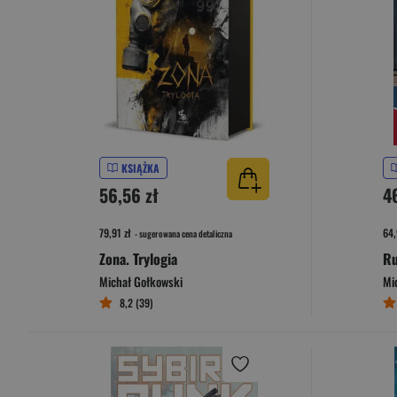
KSIĄŻKA
56,56 zł
4
79,91 zł
64,
- sugerowana cena detaliczna
Zona. Trylogia
Ru
Michał Gołkowski
Mi
8,2 (39)