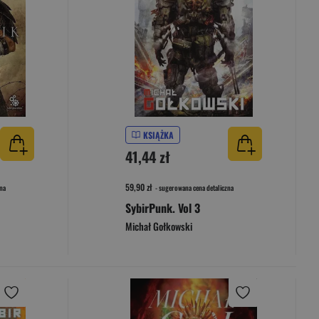
KSIĄŻKA
41,44 zł
59,90 zł
na
- sugerowana cena detaliczna
SybirPunk. Vol 3
Michał Gołkowski