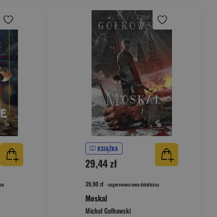
KSIĄŻKA
29,44 zł
39,90 zł
na
- sugerowana cena detaliczna
Moskal
Michał Gołkowski