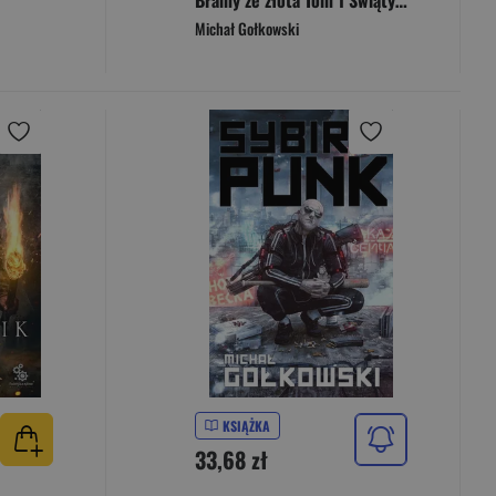
Bramy ze złota Tom 1 Świątynia na bagnach
Michał Gołkowski
KSIĄŻKA
33,68 zł