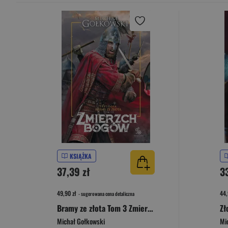
KSIĄŻKA
37,39 zł
3
49,90 zł
44,
- sugerowana cena detaliczna
Bramy ze złota Tom 3 Zmierzch bogów
Michał Gołkowski
Mi