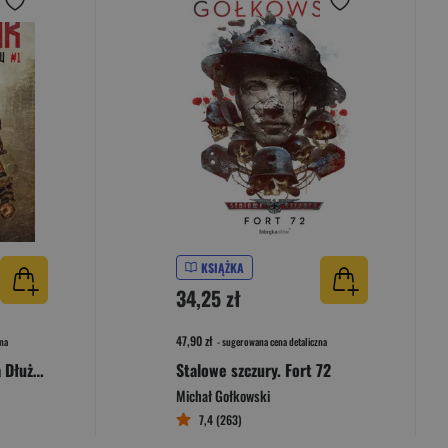
KSIĄŻKA
34,25 zł
47,90 zł
na
- sugerowana cena detaliczna
Komornik Tom 1 Arena Dłużników
Stalowe szczury. Fort 72
Michał Gołkowski
7,4 (263)