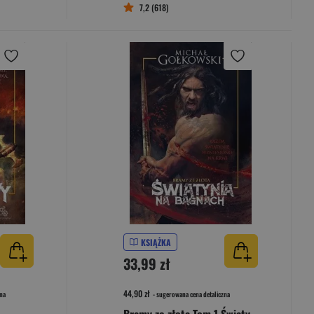
7,2 (618)
KSIĄŻKA
33,99 zł
44,90 zł
na
- sugerowana cena detaliczna