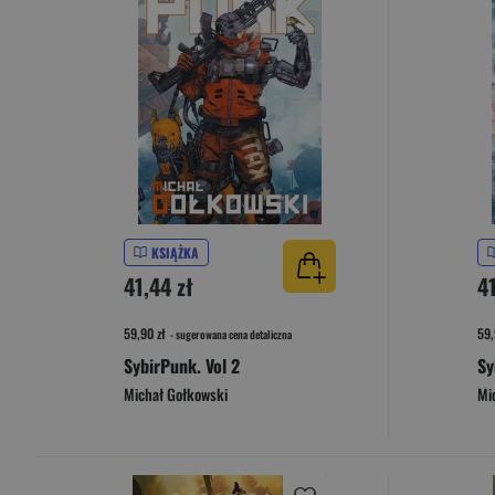
KSIĄŻKA
41,44 zł
41
59,90 zł
59,
- sugerowana cena detaliczna
SybirPunk. Vol 2
Sy
Michał Gołkowski
Mi