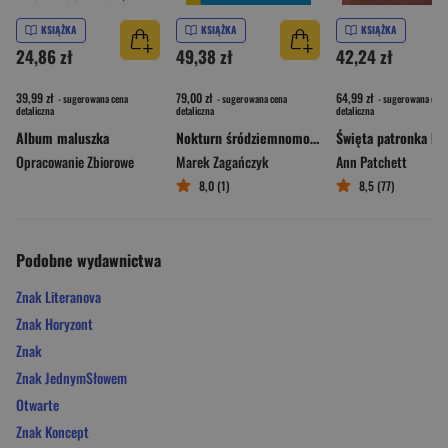
KSIĄŻKA
KSIĄŻKA
KSIĄŻKA
24,86 zł
49,38 zł
42,24 zł
39,99 zł
79,00 zł
64,99 zł
- sugerowana cena
- sugerowana cena
- sugerowana cena
detaliczna
detaliczna
detaliczna
Album maluszka
Nokturn śródziemnomorski
Opracowanie Zbiorowe
Marek Zagańczyk
Ann Patchett
8,0 (1)
8,5 (77)
Podobne wydawnictwa
Znak Literanova
Znak Horyzont
Znak
Znak JednymSłowem
Otwarte
Znak Koncept