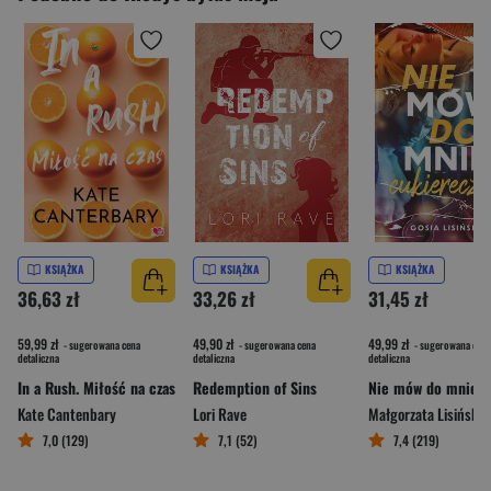
KSIĄŻKA
KSIĄŻKA
KSIĄŻKA
36,63 zł
33,26 zł
31,45 zł
59,99 zł
49,90 zł
49,99 zł
- sugerowana cena
- sugerowana cena
- sugerowana cena
detaliczna
detaliczna
detaliczna
In a Rush. Miłość na czas
Redemption of Sins
Kate Cantenbary
Lori Rave
Małgorzata Lisińska
7,0 (129)
7,1 (52)
7,4 (219)