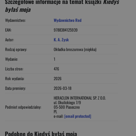
Szczegółowe informacje na temat książki
Kiedyś
byłaś moja
Wydawnictwo:
Wydawnictwo Red
EAN:
9788384125939
Autor:
K. A. Zysk
Rodzaj oprawy:
Okładka broszurowa (miękka)
Wydanie:
1
Liczba stron:
476
Rok wydania:
2026
Data premiery:
2026-03-18
HERACLON INTERNATIONAL SP. Z O.O.
ul. Okulickiego 7/9
Podmiot odpowiedzialny:
05-500 Piaseczno
PL
e-mail:
[email protected]
Podobne do Kiedyś byłaś moja