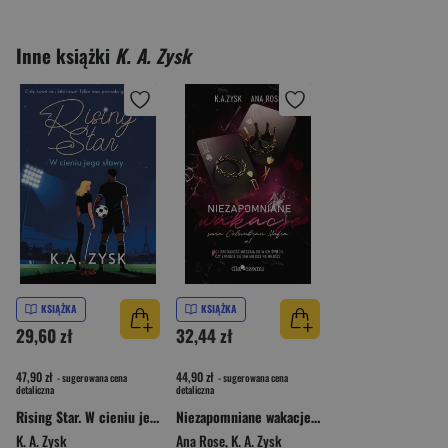
Inne książki
K. A. Zysk
KSIĄŻKA
KSIĄŻKA
29,60 zł
32,44 zł
47,90 zł
44,90 zł
- sugerowana cena
- sugerowana cena
detaliczna
detaliczna
Rising Star. W cieniu jego sławy
Niezapomniane wakacje. Columbian mafia. Tom 1
K. A. Zysk
Ana Rose
,
K. A. Zysk