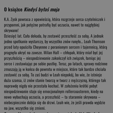
O książce
Kiedyś byłaś moja
K.A. Zysk powraca z opowieścią, która rozgrzeje serca czytelniczek i
przypomni, jak potężne potrafią być uczucia, nawet te najgłębiej
skrywane!
Dziesięć lat. Cała dekada, by zostawić przeszłość za sobą. A jednak
jedno spotkanie wystarczy, by wszystko znów runęło… Leah Thomson
przed laty opuściła Cheyenne z poranionym sercem i tajemnicą, którą
pragnęła ukryć na zawsze. Milan Hall – chłopak, który miał być jej
przyszłością – niespodziewanie zakończył ich związek, łamiąc jej
serce i zostawiając po sobie pustkę. Teraz, po latach, sprawy rodzinne
zmuszają ją w końcu do powrotu w miejsce, które tak bardzo chciała
zostawić za sobą. To zaś budzi w Leah niepokój, bo wie, że istnieje
duża szansa, iż znów stanie twarzą w twarz z mężczyzną, którego tak
naprawdę nigdy nie przestała kochać. W założeniu krótki pobyt
niespodziewanie staje się emocjonalnym rollercoasterem, kiedy na
nowo wybuchają uczucia, a przeszłość – ta starannie skrywana –
niebezpiecznie dobija się do drzwi. Leah wie, że jeśli prawda wyjdzie
na jaw, wszystko się zmieni.