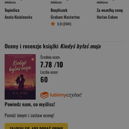
detaliczna
detaliczna
detaliczna
Topielica
Bazyliszek
Aneta Kisielewska
Graham Masterton
Harlan Coben
5,9 (2341)
Oceny i recenzje książki
Kiedyś byłaś moja
Średnia ocen:
7.78
/10
Liczba ocen:
60
Powiedz nam, co myślisz!
Pomóż innym i zostaw ocenę!
ZALOGUJ SIĘ, ABY DODAĆ OPINIĘ