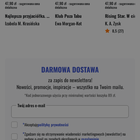
47,90 zł
47,90 zł
47,90 zł
- sugerowana cena
- sugerowana cena
- sugerowana cena
detaliczna
detaliczna
detaliczna
Najlepsza przyjaciółka. Ta trzecia. Tom 1
Klub Poza Tabu
Izabela M. Krasińska
Ewa Morgan-Kot
K. A. Zysk
8,5 (27)
DARMOWA DOSTAWA
za zapis do newslettera!
Nowości, promocje, inspiracje – wszystko na Twoim mailu.
*Kod jednorazowego użycia przy minimalnej wartości koszyka 89 zł.
Twój adres e-mail
*
Akceptuję
politykę prywatności
*
Zgadzam się na otrzymywanie wiadomości marketingowych (newsletter) na
podany
e-mail
na zasadach określonych w
regulaminie
.