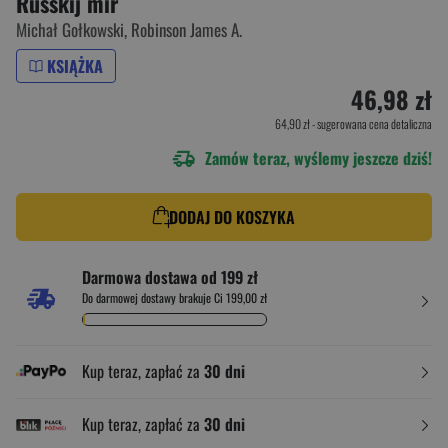
Russkij mir
Michał Gołkowski
,
Robinson James A.
KSIĄŻKA
46,98 zł
64,90 zł
- sugerowana cena detaliczna
Zamów teraz, wyślemy jeszcze dziś!
DODAJ DO KOSZYKA
Darmowa dostawa od 199 zł
Do darmowej dostawy brakuje Ci 199,00 zł
Kup teraz, zapłać za
30 dni
Kup teraz, zapłać za
30 dni