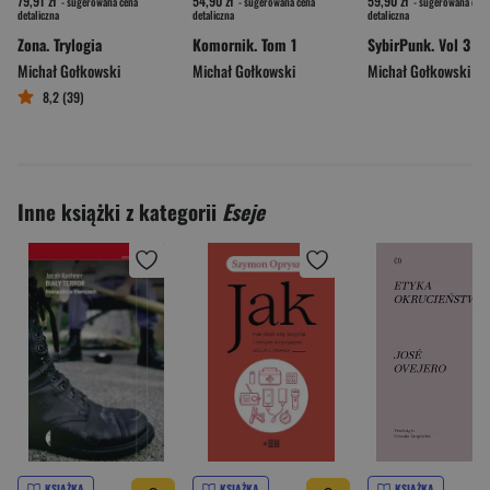
79,91 zł
54,90 zł
59,90 zł
- sugerowana cena
- sugerowana cena
- sugerowana cena
detaliczna
detaliczna
detaliczna
Zona. Trylogia
Komornik. Tom 1
SybirPunk. Vol 3
Michał Gołkowski
Michał Gołkowski
Michał Gołkowski
8,2 (39)
Inne książki z kategorii
Eseje
KSIĄŻKA
KSIĄŻKA
KSIĄŻKA