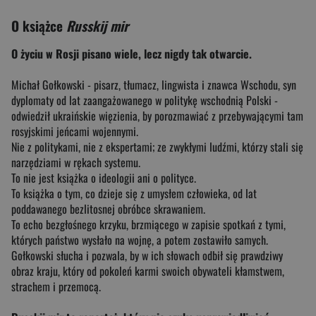
O książce
Russkij mir
O życiu w Rosji pisano wiele, lecz nigdy tak otwarcie.
Michał Gołkowski - pisarz, tłumacz, lingwista i znawca Wschodu, syn
dyplomaty od lat zaangażowanego w politykę wschodnią Polski -
odwiedził ukraińskie więzienia, by porozmawiać z przebywającymi tam
rosyjskimi jeńcami wojennymi.
Nie z politykami, nie z ekspertami; ze zwykłymi ludźmi, którzy stali się
narzędziami w rękach systemu.
To nie jest książka o ideologii ani o polityce.
To książka o tym, co dzieje się z umysłem człowieka, od lat
poddawanego bezlitosnej obróbce skrawaniem.
To echo bezgłośnego krzyku, brzmiącego w zapisie spotkań z tymi,
których państwo wysłało na wojnę, a potem zostawiło samych.
Gołkowski słucha i pozwala, by w ich słowach odbił się prawdziwy
obraz kraju, który od pokoleń karmi swoich obywateli kłamstwem,
strachem i przemocą.