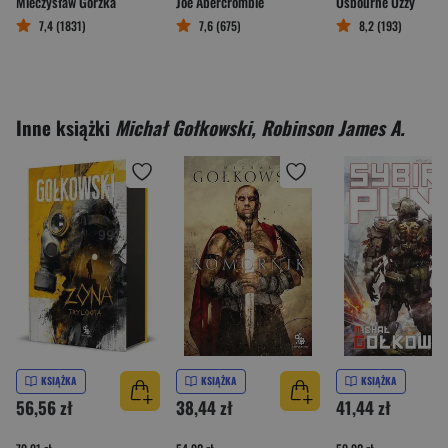
Mieczysław Gorzka
Joe Abercrombie
Osbourne Ozzy
7,4 (1831)
7,6 (675)
8,2 (193)
Inne książki
Michał Gołkowski, Robinson James A.
KSIĄŻKA
KSIĄŻKA
KSIĄŻKA
56,56 zł
38,44 zł
41,44 zł