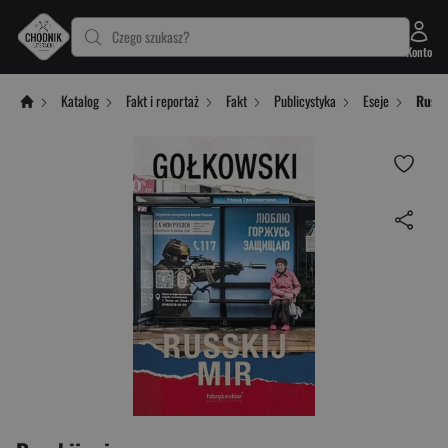
Czego szukasz?
Konto
Katalog
Fakt i reportaż
Fakt
Publicystyka
Eseje
Russk