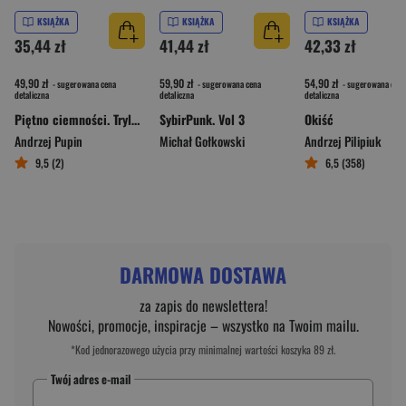
KSIĄŻKA
KSIĄŻKA
KSIĄŻKA
35,44 zł
41,44 zł
42,33 zł
49,90 zł
59,90 zł
54,90 zł
- sugerowana cena
- sugerowana cena
- sugerowana cena
detaliczna
detaliczna
detaliczna
Piętno ciemności. Trylogia Ciemności. Tom 3
SybirPunk. Vol 3
Okiść
Andrzej Pupin
Michał Gołkowski
Andrzej Pilipiuk
9,5 (2)
6,5 (358)
DARMOWA DOSTAWA
za zapis do newslettera!
Nowości, promocje, inspiracje – wszystko na Twoim mailu.
*Kod jednorazowego użycia przy minimalnej wartości koszyka 89 zł.
Twój adres e-mail