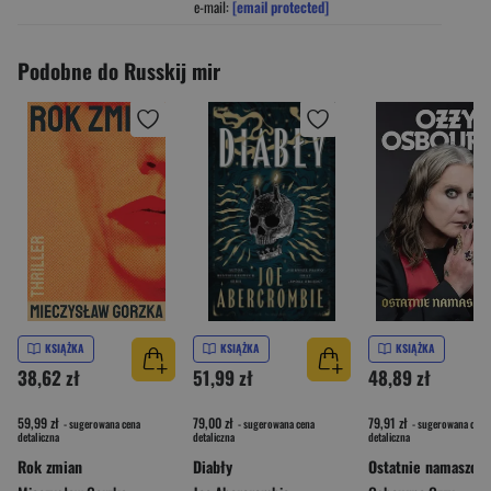
e-mail:
[email protected]
Podobne do Russkij mir
KSIĄŻKA
KSIĄŻKA
KSIĄŻKA
38,62 zł
51,99 zł
48,89 zł
59,99 zł
79,00 zł
79,91 zł
- sugerowana cena
- sugerowana cena
- sugerowana cena
detaliczna
detaliczna
detaliczna
Rok zmian
Diabły
Ostatnie namaszcze