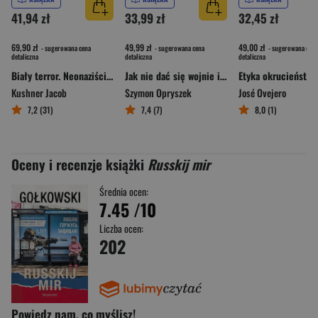
41,94 zł
33,99 zł
32,45 zł
69,90 zł
49,99 zł
49,00 zł
- sugerowana cena
- sugerowana cena
- sugerowana cena
detaliczna
detaliczna
detaliczna
Biały terror. Neonaziści w Niemczech
Jak nie dać się wojnie i innym kryzysom. Lekcja z Finlandii
Etyka okrucieństwa
Kushner Jacob
Szymon Opryszek
José Ovejero
7,2 (31)
7,4 (7)
8,0 (1)
Oceny i recenzje książki
Russkij mir
Średnia ocen:
7.45
/10
Liczba ocen:
202
Powiedz nam, co myślisz!