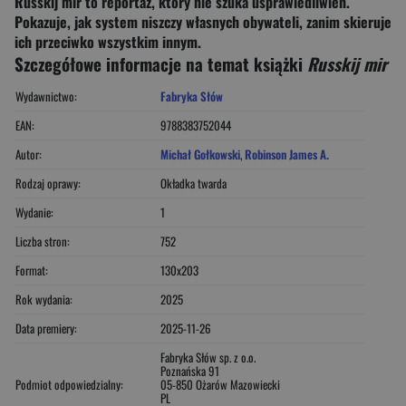
Russkij mir to reportaż, który nie szuka usprawiedliwień.
Pokazuje, jak system niszczy własnych obywateli, zanim skieruje
ich przeciwko wszystkim innym.
Szczegółowe informacje na temat książki
Russkij mir
Wydawnictwo:
Fabryka Słów
EAN:
9788383752044
Autor:
Michał Gołkowski
,
Robinson James A.
Rodzaj oprawy:
Okładka twarda
Wydanie:
1
Liczba stron:
752
Format:
130x203
Rok wydania:
2025
Data premiery:
2025-11-26
Fabryka Słów sp. z o.o.
Poznańska 91
Podmiot odpowiedzialny:
05-850 Ożarów Mazowiecki
PL