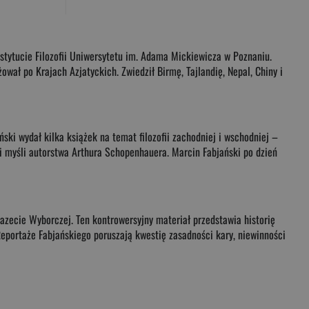
nstytucie Filozofii Uniwersytetu im. Adama Mickiewicza w Poznaniu.
wał po Krajach Azjatyckich. Zwiedził Birmę, Tajlandię, Nepal, Chiny i
ki wydał kilka książek na temat filozofii zachodniej i wschodniej –
i myśli autorstwa Arthura Schopenhauera. Marcin Fabjański po dzień
Gazecie Wyborczej. Ten kontrowersyjny materiał przedstawia historię
Reportaże Fabjańskiego poruszają kwestię zasadności kary, niewinności