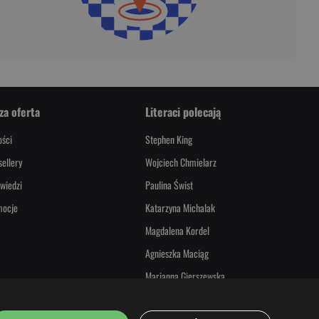
za oferta
Literaci polecają
ści
Stephen King
sellery
Wojciech Chmielarz
wiedzi
Paulina Świst
mocje
Katarzyna Michalak
Magdalena Kordel
Agnieszka Maciąg
Marianna Gierszewska