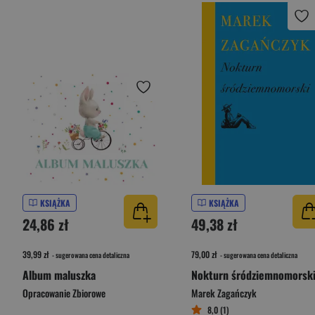
KSIĄŻKA
KSIĄŻKA
24,86 zł
49,38 zł
39,99 zł
79,00 zł
- sugerowana cena detaliczna
- sugerowana cena detaliczna
Album maluszka
Nokturn śródziemnomorsk
Opracowanie Zbiorowe
Marek Zagańczyk
8,0 (1)