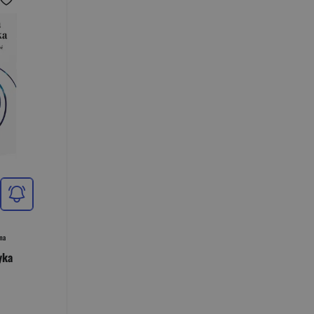
na
yka