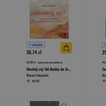
KSIĄŻKA
35,74 zł
2
54,99 zł
44,
- sugerowana cena detaliczna
Uwolnij się! Od Buddy do Arendt – 8 terapeutycznych lekcji
Marcin Fabjański
Ma
8,0 (6)