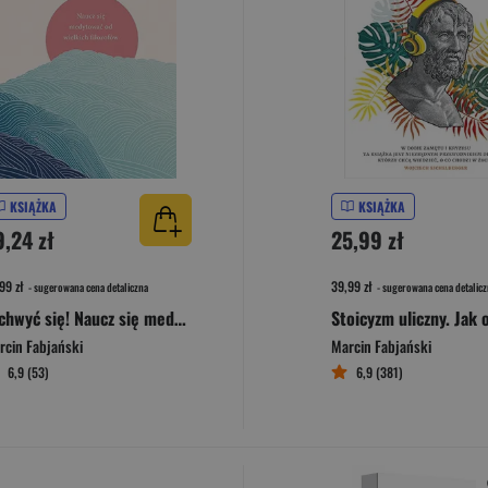
KSIĄŻKA
KSIĄŻKA
9,24 zł
25,99 zł
99 zł
39,99 zł
- sugerowana cena detaliczna
- sugerowana cena detalicz
Zachwyć się! Naucz się medytować od wielkich filozofów
rcin Fabjański
Marcin Fabjański
6,9 (53)
6,9 (381)