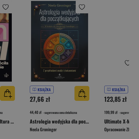
KSIĄŻKA
KSIĄŻKA
27,66 zł
123,85 zł
44,40 zł
199,99 zł
na
- sugerowana cena detaliczna
- sugerowana cen
Girl on Girl. Jak popkultura zwróciła kobiety przeciw sobie
Astrologia wedyjska dla początkujących. 10 kroków do interpretacji horoskopu
Ultimate X-Men. 
Neela Groninger
Opracowanie Zbioro