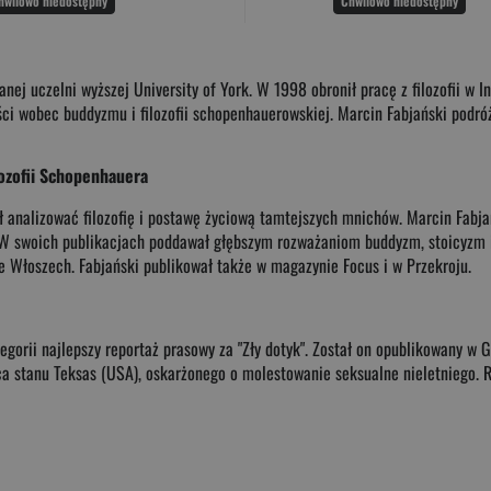
hwilowo niedostępny
Chwilowo niedostępny
ej uczelni wyższej University of York. W 1998 obronił pracę z filozofii w I
i wobec buddyzmu i filozofii schopenhauerowskiej. Marcin Fabjański podróżo
lozofii Schopenhauera
 analizować filozofię i postawę życiową tamtejszych mnichów. Marcin Fabjańs
". W swoich publikacjach poddawał głębszym rozważaniom buddyzm, stoicyzm 
we Włoszech. Fabjański publikował także w magazynie Focus i w Przekroju.
egorii najlepszy reportaż prasowy za "Zły dotyk". Został on opublikowany w 
ca stanu Teksas (USA), oskarżonego o molestowanie seksualne nieletniego. 