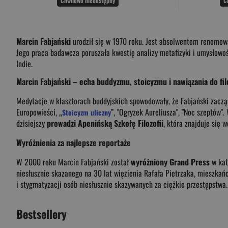
Chwilowo niedostępny
C
Marcin Fabjański
urodził się w 1970 roku. Jest absolwentem renomowan
Jego praca badawcza poruszała kwestię analizy metafizyki i umysłowośc
Indie.
Marcin Fabjański – echa buddyzmu, stoicyzmu i nawiązania do fi
Medytacje w klasztorach buddyjskich spowodowały, że Fabjański zaczął
Europowieści, „
”, "Ogryzek Aureliusza", "Noc szeptów
Stoicyzm uliczny
dzisiejszy
prowadzi Apenińską Szkołę Filozofii
, która znajduje się 
Wyróżnienia za najlepsze reportaże
W 2000 roku Marcin Fabjański został
wyróżniony Grand Press
w kat
niesłusznie skazanego na 30 lat więzienia Rafała Pietrzaka, mieszkań
i stygmatyzacji osób niesłusznie skazywanych za ciężkie przestępstwa.
Bestsellery