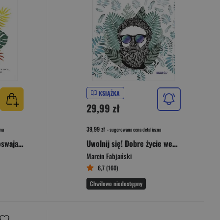
KSIĄŻKA
29,99 zł
39,99 zł
na
- sugerowana cena detaliczna
Stoicyzm uliczny. Jak oswajać trudne sytuacje
Uwolnij się! Dobre życie według siedmiu filozofów-terapeutów
Marcin Fabjański
6,7 (160)
Chwilowo niedostępny