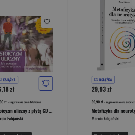
KSIĄŻKA
KSIĄŻKA
,18 zł
29,93 zł
90 zł
39,90 zł
- sugerowana cena detaliczna
- sugerowana cena detalicz
Stoicyzm uliczny z płytą CD Jak oswajać trudne sytuacje
Metafizyka dla neurot
rcin Fabjański
Marcin Fabjański