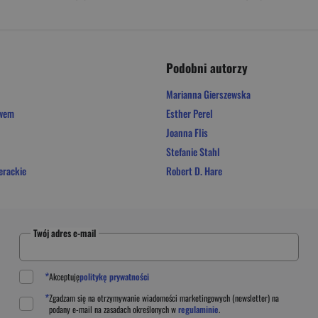
Podobni autorzy
Marianna Gierszewska
owem
Esther Perel
Joanna Flis
Stefanie Stahl
erackie
Robert D. Hare
Twój adres e-mail
*
Akceptuję
politykę prywatności
*
Zgadzam się na otrzymywanie wiadomości marketingowych (newsletter) na
podany
e-mail
na zasadach określonych w
regulaminie
.