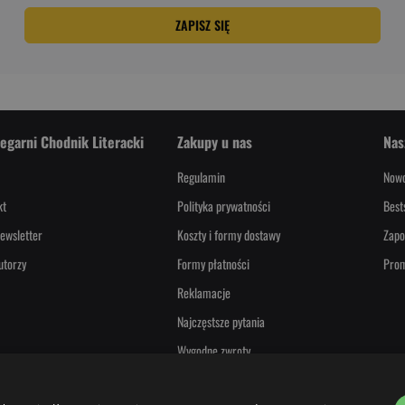
ZAPISZ SIĘ
iegarni Chodnik Literacki
Zakupy u nas
Nas
Regulamin
Nowo
kt
Polityka prywatności
Best
ewsletter
Koszty i formy dostawy
Zapo
utorzy
Formy płatności
Pro
Reklamacje
Najczęstsze pytania
Wygodne zwroty
PayPo - Kup teraz, zapłać za 30 dni