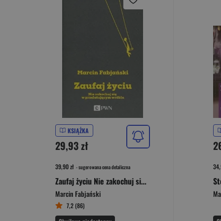
KSIĄŻKA
29,93 zł
26
39,90 zł
34,
- sugerowana cena detaliczna
Zaufaj życiu Nie zakochuj się w przelatującym wróblu
Marcin Fabjański
Ma
7,2 (86)