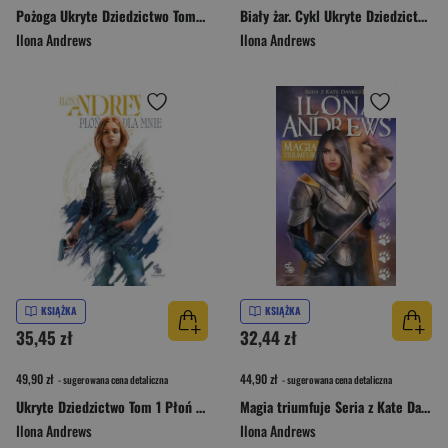
Pożoga Ukryte Dziedzictwo Tom 3 oprawa zielona
Biały żar. Cykl Ukryte Dziedzictwo. Tom 2 (oprawa czerwona)
Ilona Andrews
Ilona Andrews
KSIĄŻKA
KSIĄŻKA
35,45 zł
32,44 zł
49,90 zł
44,90 zł
- sugerowana cena detaliczna
- sugerowana cena detaliczna
Ukryte Dziedzictwo Tom 1 Płoń dla mnie wydanie classic
Magia triumfuje Seria z Kate Daniels Tom 10
Ilona Andrews
Ilona Andrews