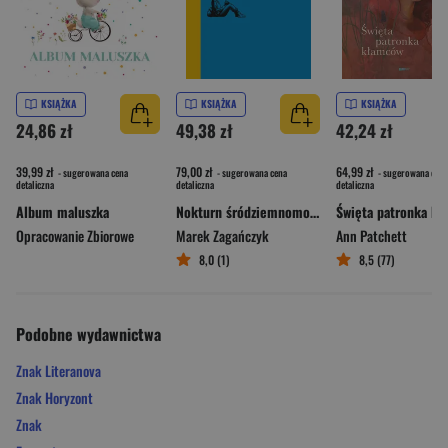
KSIĄŻKA
KSIĄŻKA
KSIĄŻKA
24,86 zł
49,38 zł
42,24 zł
39,99 zł
79,00 zł
64,99 zł
- sugerowana cena
- sugerowana cena
- sugerowana cena
detaliczna
detaliczna
detaliczna
Album maluszka
Nokturn śródziemnomorski
Opracowanie Zbiorowe
Marek Zagańczyk
Ann Patchett
8,0 (1)
8,5 (77)
Podobne wydawnictwa
Znak Literanova
Znak Horyzont
Znak