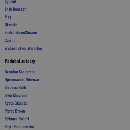
Egmont
Znak Koncept
Mag
Otwarte
Znak JednymSłowem
Czarne
Wydawnictwo Literackie
Podobni autorzy
Brandon Sanderson
Opracowanie Zbiorowe
Veronica Roth
Irvin Khaytman
Agata Gładysz
Pierce Brown
Kirkman Robert
Edyta Prusinowska