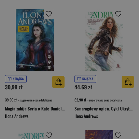
KSIĄŻKA
KSIĄŻKA
30,99 zł
44,69 zł
39,90 zł
62,90 zł
- sugerowana cena detaliczna
- sugerowana cena detaliczna
Magia zabija Seria o Kate Daniels Tom 5
Szmaragdowy ogień. Cykl Ukryte Dziedzictwo. Tom 5 (oprawa biała)
Ilona Andrews
Ilona Andrews