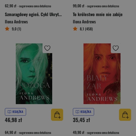
62,90 zł
99,00 zł
- sugerowana cena detaliczna
- sugerowana cena detaliczna
Szmaragdowy ogień. Cykl Ukryte Dziedzictwo. Tom 5 (oprawa kolorowa)
To królestwo mnie nie zabije
Ilona Andrews
Ilona Andrews
9,0 (1)
8,1 (458)
KSIĄŻKA
KSIĄŻKA
46,98 zł
35,45 zł
64,90 zł
49,90 zł
- sugerowana cena detaliczna
- sugerowana cena detaliczna