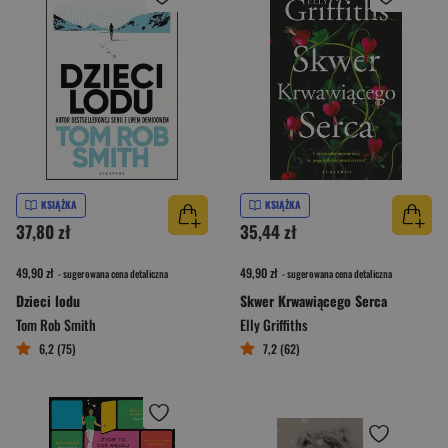
KSIĄŻKA
KSIĄŻKA
37,80 zł
35,44 zł
49,90 zł
49,90 zł
- sugerowana cena detaliczna
- sugerowana cena detaliczna
Dzieci lodu
Skwer Krwawiącego Serca
Tom Rob Smith
Elly Griffiths
6,2 (75)
7,2 (62)