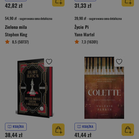
42,82 zł
31,33 zł
54,90 zł
39,90 zł
- sugerowana cena detaliczna
- sugerowana cena detaliczna
Zielona mila
Życie Pi
Stephen King
Yann Martel
8,5 (50737)
7,3 (16301)
KSIĄŻKA
KSIĄŻKA
38,44 zł
41,44 zł