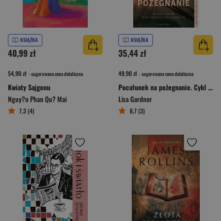
KSIĄŻKA
KSIĄŻKA
40,99 zł
35,44 zł
54,90 zł
49,90 zł
- sugerowana cena detaliczna
- sugerowana cena detaliczna
Kwiaty Sajgonu
Pocałunek na pożegnanie. Cykl z Frankie Elkin. Tom 4
Nguy?n Phan Qu? Mai
Lisa Gardner
7,3 (4)
8,7 (3)