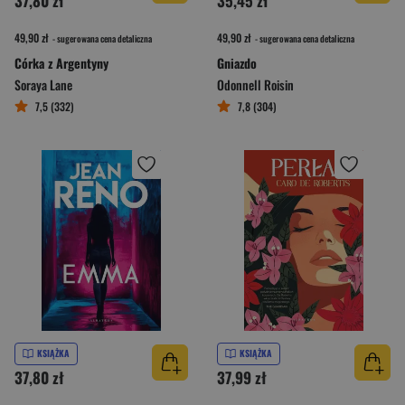
37,80 zł
35,45 zł
49,90 zł
49,90 zł
- sugerowana cena detaliczna
- sugerowana cena detaliczna
Córka z Argentyny
Gniazdo
Soraya Lane
Odonnell Roisin
7,5 (332)
7,8 (304)
KSIĄŻKA
KSIĄŻKA
37,80 zł
37,99 zł