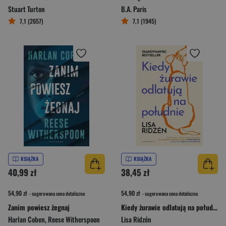
Stuart Turton
B.A. Paris
7,1 (2657)
7,1 (1945)
KSIĄŻKA
KSIĄŻKA
40,99 zł
38,45 zł
54,90 zł
54,90 zł
- sugerowana cena detaliczna
- sugerowana cena detaliczna
Zanim powiesz żegnaj
Kiedy żurawie odlatują na południe
Harlan Coben
,
Reese Witherspoon
Lisa Ridzén