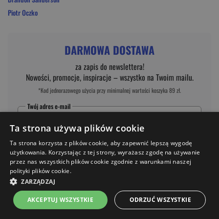
Piotr Oczko
DARMOWA DOSTAWA
za zapis do newslettera!
Nowości, promocje, inspiracje – wszystko na Twoim mailu.
*Kod jednorazowego użycia przy minimalnej wartości koszyka 89 zł.
Twój adres e-mail
Ta strona używa plików cookie
*
Akceptuję
politykę prywatności
Ta strona korzysta z plików cookie, aby zapewnić lepszą wygodę
*
Zgadzam się na otrzymywanie wiadomości marketingowych (newsletter) na
użytkowania. Korzystając z tej strony, wyrażasz zgodę na używanie
podany
e-mail
na zasadach określonych w
regulaminie
.
przez nas wszystkich plików cookie zgodnie z warunkami naszej
polityki plików cookie.
ZAPISZ SIĘ
ZARZĄDZAJ
AKCEPTUJ WSZYSTKIE
ODRZUĆ WSZYSTKIE
Strona główna
Menu
Kontakt
Listy zakupowe
Koszyk