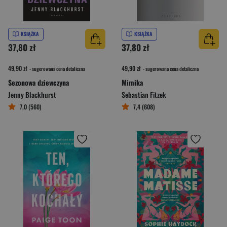
KSIĄŻKA
KSIĄŻKA
37,80 zł
37,80 zł
49,90 zł
49,90 zł
- sugerowana cena detaliczna
- sugerowana cena detaliczna
Sezonowa dziewczyna
Mimika
Jenny Blackhurst
Sebastian Fitzek
7,0 (560)
7,4 (608)