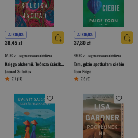
KSIĄŻKA
KSIĄŻKA
38,45 zł
37,80 zł
54,90 zł
49,90 zł
- sugerowana cena detaliczna
- sugerowana cena detaliczna
Księga alchemii. Twórcza ścieżka do życia pełnego inspiracji
Tam, gdzie spotkałam ciebie
Jaouad Suleikav
Toon Paige
7,1 (17)
7,6 (9)