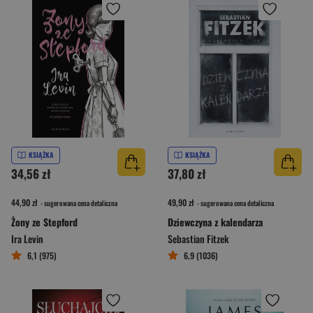
KSIĄŻKA
KSIĄŻKA
34,56 zł
37,80 zł
44,90 zł
49,90 zł
- sugerowana cena detaliczna
- sugerowana cena detaliczna
Żony ze Stepford
Dziewczyna z kalendarza
Ira Levin
Sebastian Fitzek
6,1 (975)
6,9 (1036)