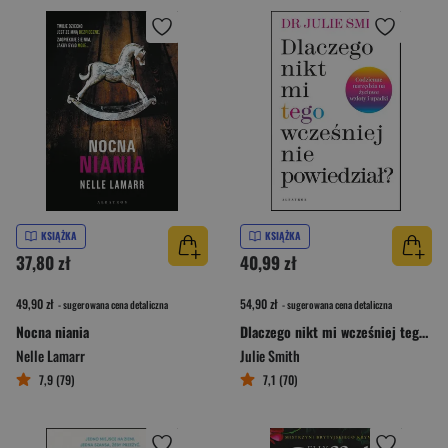
KSIĄŻKA
KSIĄŻKA
37,80 zł
40,99 zł
49,90 zł
54,90 zł
- sugerowana cena detaliczna
- sugerowana cena detaliczna
Nocna niania
Dlaczego nikt mi wcześniej tego nie powiedział?
Nelle Lamarr
Julie Smith
7,9 (79)
7,1 (70)