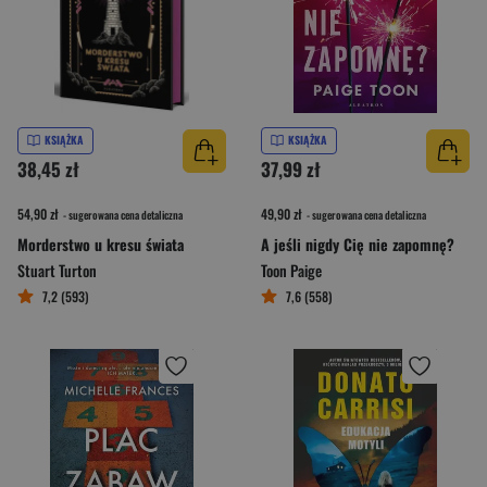
KSIĄŻKA
KSIĄŻKA
38,45 zł
37,99 zł
54,90 zł
49,90 zł
- sugerowana cena detaliczna
- sugerowana cena detaliczna
Morderstwo u kresu świata
A jeśli nigdy Cię nie zapomnę?
Stuart Turton
Toon Paige
7,2 (593)
7,6 (558)