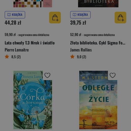
KSIĄŻKA
KSIĄŻKA
44,28 zł
39,75 zł
59,90 zł
52,90 zł
- sugerowana cena detaliczna
- sugerowana cena detaliczna
Lata chwały T.3 Mrok i światło
Złota biblioteka. Cykl Sigma Force. Tom 18
Pierre Lemaitre
James Rollins
8,5 (2)
9,0 (2)