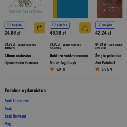
KSIĄŻKA
KSIĄŻKA
KSIĄŻKA
24,86 zł
49,38 zł
42,24 zł
39,99 zł
79,00 zł
64,99 zł
- sugerowana cena
- sugerowana cena
- sugerowana cena
detaliczna
detaliczna
detaliczna
Album maluszka
Nokturn śródziemnomorski
Opracowanie Zbiorowe
Marek Zagańczyk
Ann Patchett
8,0 (1)
8,5 (77)
Podobne wydawnictwa
Znak Literanova
Znak
Znak Horyzont
Mag