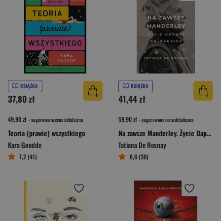
KSIĄŻKA
KSIĄŻKA
37,80 zł
41,44 zł
49,90 zł
59,90 zł
- sugerowana cena detaliczna
- sugerowana cena detaliczna
Teoria (prawie) wszystkiego
Na zawsze Manderley. Życie Daphne Du Maurier
Kara Gnodde
Tatiana De Rosnay
7,2 (41)
8,6 (30)