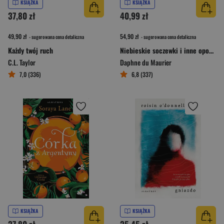
KSIĄŻKA
KSIĄŻKA
37,80 zł
40,99 zł
49,90 zł
54,90 zł
- sugerowana cena detaliczna
- sugerowana cena detaliczna
Każdy twój ruch
Niebieskie soczewki i inne opowiadania
C.L. Taylor
Daphne du Maurier
7,0 (336)
6,8 (337)
KSIĄŻKA
KSIĄŻKA