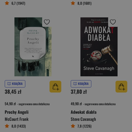
6,7 (1947)
8,0 (1681)
KSIĄŻKA
KSIĄŻKA
38,45 zł
37,80 zł
54,90 zł
49,90 zł
- sugerowana cena detaliczna
- sugerowana cena detaliczna
Prochy Angeli
Adwokat diabła
McCourt Frank
Steve Cavanagh
8,0 (1433)
7,8 (1226)