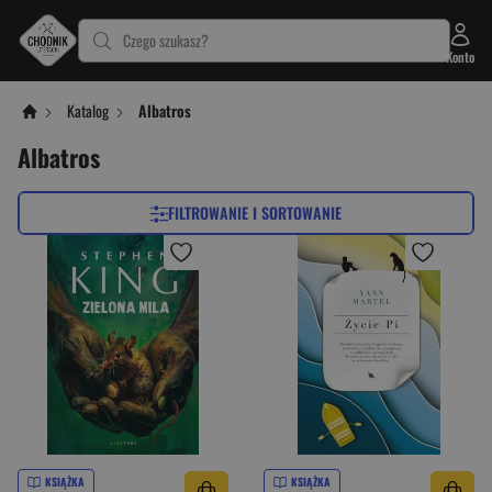
Czego szukasz?
Konto
Katalog
Albatros
Albatros
FILTROWANIE I SORTOWANIE
KSIĄŻKA
KSIĄŻKA