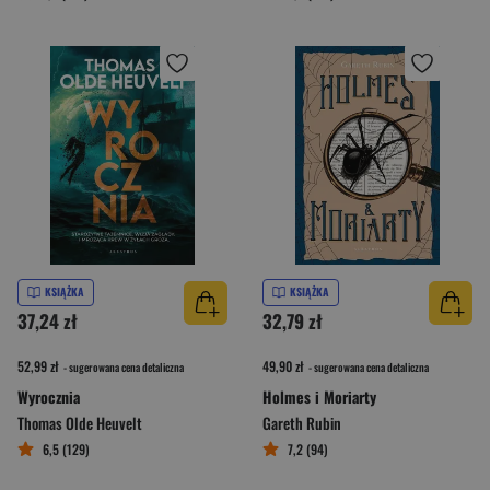
KSIĄŻKA
KSIĄŻKA
37,24 zł
32,79 zł
52,99 zł
49,90 zł
- sugerowana cena detaliczna
- sugerowana cena detaliczna
Wyrocznia
Holmes i Moriarty
Thomas Olde Heuvelt
Gareth Rubin
6,5 (129)
7,2 (94)