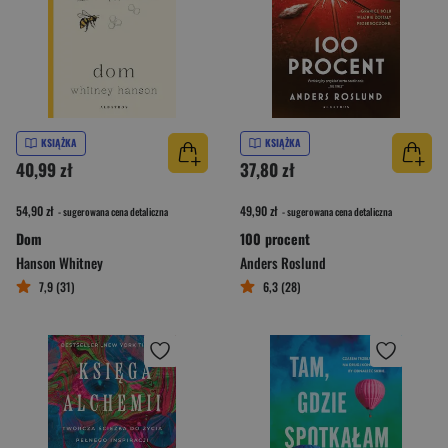
KSIĄŻKA
KSIĄŻKA
40,99 zł
37,80 zł
54,90 zł
49,90 zł
- sugerowana cena detaliczna
- sugerowana cena detaliczna
Dom
100 procent
Hanson Whitney
Anders Roslund
7,9 (31)
6,3 (28)