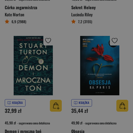
Córka zegarmistrza
Sekret Heleny
Kate Morton
Lucinda Riley
6,9 (2988)
7,2 (3155)
KSIĄŻKA
KSIĄŻKA
32,99 zł
35,44 zł
45,90 zł
49,90 zł
- sugerowana cena detaliczna
- sugerowana cena detaliczna
Demon i mroczna toń
Obsesja