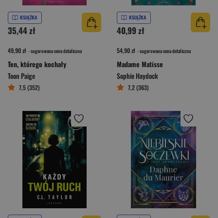
KSIĄŻKA
KSIĄŻKA
35,44 zł
40,99 zł
49,90 zł
54,90 zł
- sugerowana cena detaliczna
- sugerowana cena detaliczna
Ten, którego kochały
Madame Matisse
Toon Paige
Sophie Haydock
7,5 (352)
7,2 (363)