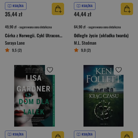
KSIĄŻKA
KSIĄŻKA
35,44 zł
44,44 zł
49,90 zł
64,90 zł
- sugerowana cena detaliczna
- sugerowana cena detaliczna
Córka z Norwegii. Cykl Utracone córki. Tom 7
Odległe życie (okładka twarda)
Soraya Lane
M.L. Stedman
9,5 (2)
9,0 (2)
KSIĄŻKA
KSIĄŻKA