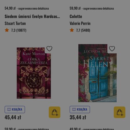
54,90 zł
59,90 zł
- sugerowana cena detaliczna
- sugerowana cena detaliczna
Siedem śmierci Evelyn Hardcastle
Colette
Stuart Turton
Valerie Perrin
7,3 (10877)
7,7 (5480)
KSIĄŻKA
KSIĄŻKA
45,44 zł
35,44 zł
59,90 zł
49,90 zł
- sugerowana cena detaliczna
- sugerowana cena detaliczna