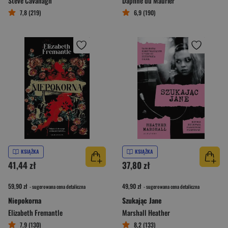
Steve Cavanagh
Daphne du Maurier
7,8 (219)
6,9 (190)
KSIĄŻKA
KSIĄŻKA
41,44 zł
37,80 zł
59,90 zł
49,90 zł
- sugerowana cena detaliczna
- sugerowana cena detaliczna
Niepokorna
Szukając Jane
Elizabeth Fremantle
Marshall Heather
7,9 (130)
8,2 (133)