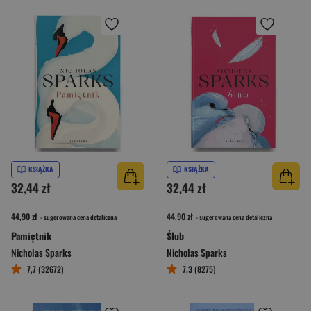
KSIĄŻKA
KSIĄŻKA
32,44 zł
32,44 zł
44,90 zł
44,90 zł
- sugerowana cena detaliczna
- sugerowana cena detaliczna
Pamiętnik
Ślub
Nicholas Sparks
Nicholas Sparks
7,7 (32672)
7,3 (8275)