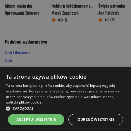
Album maluszka
Nokturn śródziemnomorski
Opracowanie Zbiorowe
Marek Zagańczyk
Ann Patchett
8,0 (1)
8,5 (77)
Podobne wydawnictwa
Znak Literanova
Znak
Znak Horyzont
Mag
Ta strona używa plików cookie
Egmont
Ta strona korzysta z plików cookie, aby zapewnić lepszą wygodę
Otwarte
użytkowania. Korzystając z tej strony, wyrażasz zgodę na używanie
przez nas wszystkich plików cookie zgodnie z warunkami naszej
Znak JednymSłowem
polityki plików cookie.
Znak Koncept
ZARZĄDZAJ
Wydawnictwo Literackie
AKCEPTUJ WSZYSTKIE
ODRZUĆ WSZYSTKIE
Filia
Strona główna
Menu
Kontakt
Listy zakupowe
Koszyk