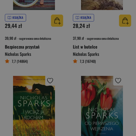
KSIĄŻKA
KSIĄŻKA
29,44 zł
28,24 zł
39,90 zł
37,90 zł
- sugerowana cena detaliczna
- sugerowana cena detaliczna
Bezpieczna przystań
List w butelce
Nicholas Sparks
Nicholas Sparks
7,7 (14864)
7,3 (16740)