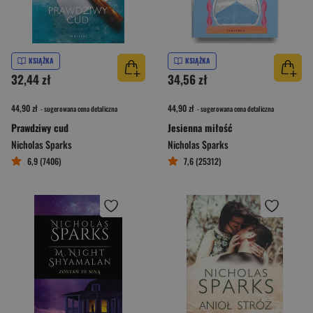
KSIĄŻKA
KSIĄŻKA
32,44 zł
34,56 zł
44,90 zł
44,90 zł
- sugerowana cena detaliczna
- sugerowana cena detaliczna
Prawdziwy cud
Jesienna miłość
Nicholas Sparks
Nicholas Sparks
6,9 (7406)
7,6 (25312)