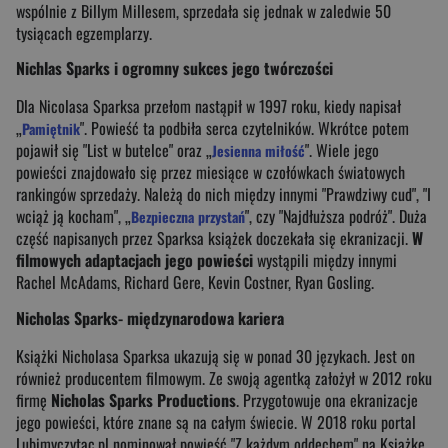
wspólnie z Billym Millesem, sprzedała się jednak w zaledwie 50
tysiącach egzemplarzy.
Nichlas Sparks i ogromny sukces jego twórczości
Dla Nicolasa Sparksa przełom nastąpił w 1997 roku, kiedy napisał
„
". Powieść ta podbiła serca czytelników. Wkrótce potem
Pamiętnik
pojawił się "List w butelce" oraz „
". Wiele jego
Jesienna miłość
powieści znajdowało się przez miesiące w czołówkach światowych
rankingów sprzedaży. Należą do nich między innymi "Prawdziwy cud", "I
wciąż ją kocham", „
", czy "Najdłuższa podróż". Duża
Bezpieczna przystań
część napisanych przez Sparksa książek doczekała się ekranizacji.
W
filmowych adaptacjach jego powieści
wystąpili między innymi
Rachel McAdams, Richard Gere, Kevin Costner, Ryan Gosling.
Nicholas Sparks- międzynarodowa kariera
Książki Nicholasa Sparksa ukazują się w ponad 30 językach. Jest on
również producentem filmowym. Ze swoją agentką założył w 2012 roku
firmę
Nicholas Sparks Productions
. Przygotowuje ona ekranizacje
jego powieści, które znane są na całym świecie. W 2018 roku portal
Lubimyczytac.pl nominował powieść "Z każdym oddechem" na Książkę