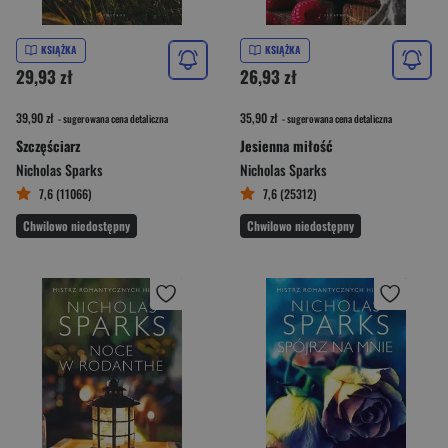
KSIĄŻKA
KSIĄŻKA
29,93 zł
26,93 zł
39,90 zł
35,90 zł
- sugerowana cena detaliczna
- sugerowana cena detaliczna
Szczęściarz
Jesienna miłość
Nicholas Sparks
Nicholas Sparks
7,6 (11066)
7,6 (25312)
Chwilowo niedostępny
Chwilowo niedostępny