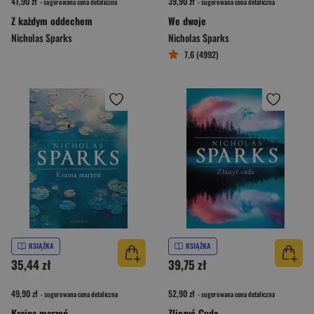
41,90 zł
39,90 zł
- sugerowana cena detaliczna
- sugerowana cena detaliczna
Z każdym oddechem
We dwoje
Nicholas Sparks
Nicholas Sparks
7,6 (4992)
KSIĄŻKA
KSIĄŻKA
35,44 zł
39,75 zł
49,90 zł
52,90 zł
- sugerowana cena detaliczna
- sugerowana cena detaliczna
Kraina marzeń
Zliczyć Cuda