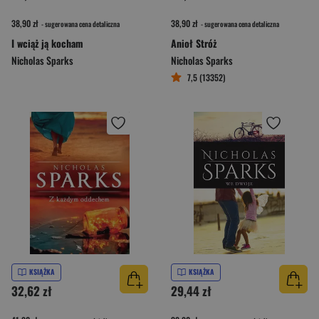
38,90 zł
38,90 zł
- sugerowana cena detaliczna
- sugerowana cena detaliczna
I wciąż ją kocham
Anioł Stróż
Nicholas Sparks
Nicholas Sparks
7,5 (13352)
KSIĄŻKA
KSIĄŻKA
32,62 zł
29,44 zł