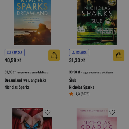
KSIĄŻKA
KSIĄŻKA
40,59 zł
31,33 zł
53,99 zł
39,90 zł
- sugerowana cena detaliczna
- sugerowana cena detaliczna
Dreamland wer. angielska
Ślub
Nicholas Sparks
Nicholas Sparks
7,3 (8275)