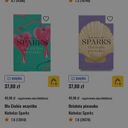
8,1 (4306)
7,3 (16740)
KSIĄŻKA
KSIĄŻKA
37,80 zł
37,80 zł
49,90 zł
49,90 zł
- sugerowana cena detaliczna
- sugerowana cena detaliczna
Dla Ciebie wszystko
Ostatnia piosenka
Nicholas Sparks
Nicholas Sparks
7,6 (12810)
7,8 (28378)