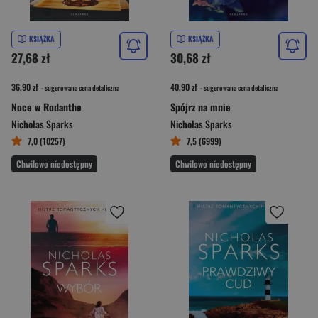
KSIĄŻKA
KSIĄŻKA
27,68 zł
30,68 zł
36,90 zł
40,90 zł
- sugerowana cena detaliczna
- sugerowana cena detaliczna
Noce w Rodanthe
Spójrz na mnie
Nicholas Sparks
Nicholas Sparks
7,0 (10257)
7,5 (6999)
Chwilowo niedostępny
Chwilowo niedostępny