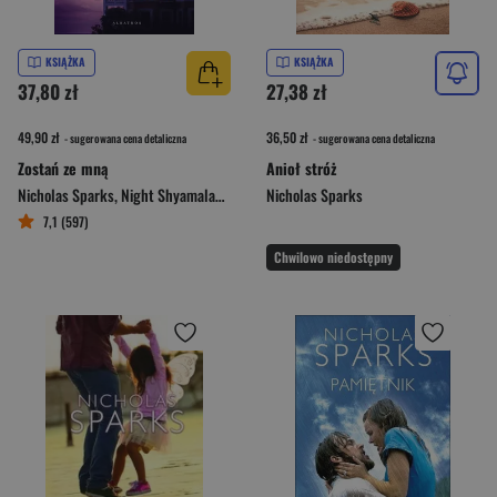
KSIĄŻKA
KSIĄŻKA
37,80 zł
27,38 zł
49,90 zł
36,50 zł
- sugerowana cena detaliczna
- sugerowana cena detaliczna
Zostań ze mną
Anioł stróż
Nicholas Sparks
,
Night Shyamalan M.
Nicholas Sparks
7,1 (597)
Chwilowo niedostępny