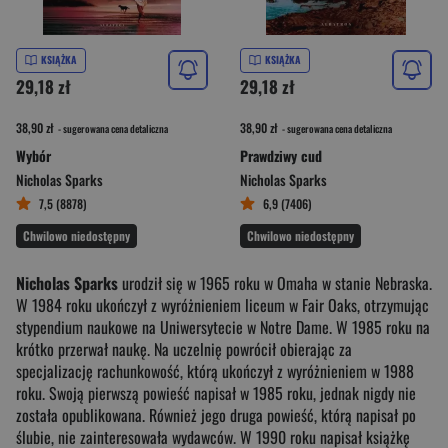
KSIĄŻKA
KSIĄŻKA
29,18 zł
29,18 zł
38,90 zł
38,90 zł
- sugerowana cena detaliczna
- sugerowana cena detaliczna
Wybór
Prawdziwy cud
Nicholas Sparks
Nicholas Sparks
7,5 (8878)
6,9 (7406)
Chwilowo niedostępny
Chwilowo niedostępny
Nicholas Sparks
urodził się w 1965 roku w Omaha w stanie Nebraska.
W 1984 roku ukończył z wyróżnieniem liceum w Fair Oaks, otrzymując
stypendium naukowe na Uniwersytecie w Notre Dame. W 1985 roku na
krótko przerwał naukę. Na uczelnię powrócił obierając za
specjalizację rachunkowość, którą ukończył z wyróżnieniem w 1988
roku. Swoją pierwszą powieść napisał w 1985 roku, jednak nigdy nie
została opublikowana. Również jego druga powieść, którą napisał po
ślubie, nie zainteresowała wydawców. W 1990 roku napisał książkę