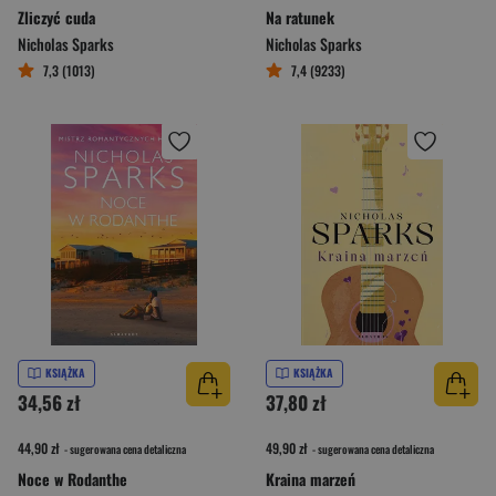
Zliczyć cuda
Na ratunek
Nicholas Sparks
Nicholas Sparks
7,3 (1013)
7,4 (9233)
KSIĄŻKA
KSIĄŻKA
34,56 zł
37,80 zł
44,90 zł
49,90 zł
- sugerowana cena detaliczna
- sugerowana cena detaliczna
Noce w Rodanthe
Kraina marzeń