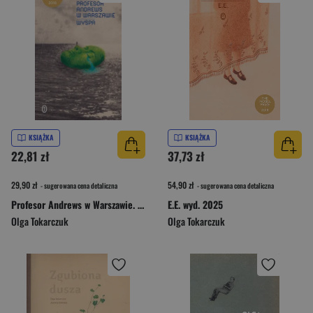
KSIĄŻKA
KSIĄŻKA
22,81 zł
37,73 zł
29,90 zł
54,90 zł
- sugerowana cena detaliczna
- sugerowana cena detaliczna
Profesor Andrews w Warszawie. Wyspa wyd. 2025
E.E. wyd. 2025
Olga Tokarczuk
Olga Tokarczuk