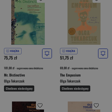
KSIĄŻKA
KSIĄŻKA
75,75 zł
51,75 zł
101,00 zł
69,00 zł
- sugerowana cena detaliczna
- sugerowana cena detaliczna
Mr. Distinctive
The Empusium
Olga Tokarczuk
Olga Tokarczuk
Chwilowo niedostępny
Chwilowo niedostępny