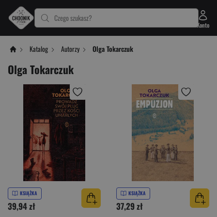
Czego szukasz?
Konto
Katalog
Autorzy
Olga Tokarczuk
Olga Tokarczuk
KSIĄŻKA
KSIĄŻKA
39,94 zł
37,29 zł