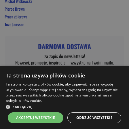
Michał Witkowski
Pierce Brown
Praca zbiorowa
Tove Jansson
DARMOWA DOSTAWA
za zapis do newslettera!
Nowości, promocje, inspiracje – wszystko na Twoim mailu.
*Kod jednorazowego użycia przy minimalnej wartości koszyka 89 zł.
Ta strona używa plików cookie
Twój adres e-mail
Ta strona korzysta z plików cookie, aby zapewnić lepszą wygodę
użytkowania. Korzystając z tej strony, wyrażasz zgodę na używanie
przez nas wszystkich plików cookie zgodnie z warunkami naszej
*
Akceptuję
politykę prywatności
polityki plików cookie.
*
Zgadzam się na otrzymywanie wiadomości marketingowych (newsletter) na
ZARZĄDZAJ
podany
e-mail
na zasadach określonych w
regulaminie
.
AKCEPTUJ WSZYSTKIE
ODRZUĆ WSZYSTKIE
ZAPISZ SIĘ
Strona główna
Menu
Kontakt
Listy zakupowe
Koszyk