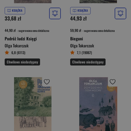
KSIĄŻKA
KSIĄŻKA
33,68 zł
44,93 zł
44,90 zł
59,90 zł
- sugerowana cena detaliczna
- sugerowana cena detaliczna
Podróż ludzi Księgi
Bieguni
Olga Tokarczuk
Olga Tokarczuk
6,8 (6113)
7,1 (19067)
Chwilowo niedostępny
Chwilowo niedostępny