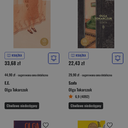
KSIĄŻKA
KSIĄŻKA
33,68 zł
22,43 zł
44,90 zł
29,90 zł
- sugerowana cena detaliczna
- sugerowana cena detaliczna
E.E.
Szafa
Olga Tokarczuk
Olga Tokarczuk
6,9 (4092)
Chwilowo niedostępny
Chwilowo niedostępny