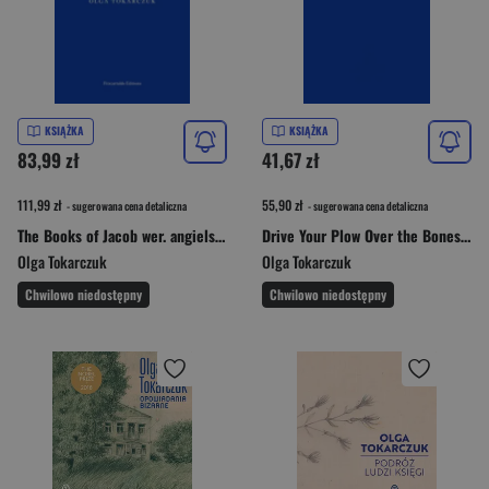
KSIĄŻKA
KSIĄŻKA
83,99 zł
41,67 zł
111,99 zł
55,90 zł
- sugerowana cena detaliczna
- sugerowana cena detaliczna
The Books of Jacob wer. angielska
Drive Your Plow Over the Bones of the Dead
Olga Tokarczuk
Olga Tokarczuk
Chwilowo niedostępny
Chwilowo niedostępny