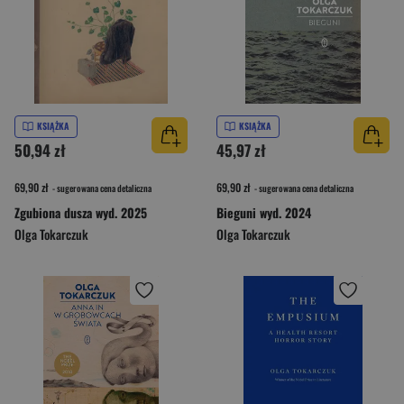
KSIĄŻKA
KSIĄŻKA
50,94 zł
45,97 zł
69,90 zł
69,90 zł
- sugerowana cena detaliczna
- sugerowana cena detaliczna
Zgubiona dusza wyd. 2025
Bieguni wyd. 2024
Olga Tokarczuk
Olga Tokarczuk