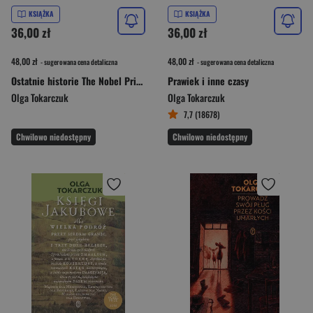
KSIĄŻKA
KSIĄŻKA
36,00 zł
36,00 zł
48,00 zł
48,00 zł
- sugerowana cena detaliczna
- sugerowana cena detaliczna
Ostatnie historie The Nobel Prize 2018
Prawiek i inne czasy
Olga Tokarczuk
Olga Tokarczuk
7,7 (18678)
Chwilowo niedostępny
Chwilowo niedostępny