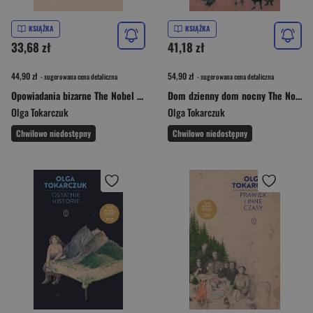
KSIĄŻKA
KSIĄŻKA
33,68 zł
41,18 zł
44,90 zł
54,90 zł
- sugerowana cena detaliczna
- sugerowana cena detaliczna
Opowiadania bizarne The Nobel Prize 2018
Dom dzienny dom nocny The Nobel Prize 2018
Olga Tokarczuk
Olga Tokarczuk
Chwilowo niedostępny
Chwilowo niedostępny