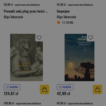
59,90 zł
54,90 zł
- sugerowana cena detaliczna
- sugerowana cena detaliczna
Prowadź swój pług przez kości umarłych wyd. 2025
Empuzjon
Olga Tokarczuk
Olga Tokarczuk
7,1 (4139)
KSIĄŻKA
KSIĄŻKA
124,67 zł
42,99 zł
189,00 zł
64,90 zł
- sugerowana cena detaliczna
- sugerowana cena detaliczna