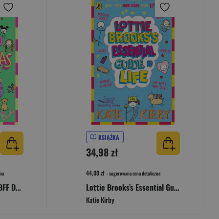
KSIĄŻKA
34,98 zł
44,00 zł
na
- sugerowana cena detaliczna
The Majorly Awkward BFF Dramas of Lottie Brooks
Lottie Brooks’s Essential Guide to Life
Katie Kirby