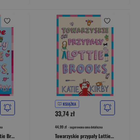
KSIĄŻKA
33,74 zł
44,99 zł
na
- sugerowana cena detaliczna
Sercowe rozkminy Lottie Brooks
Towarzyskie przypały Lottie Brooks