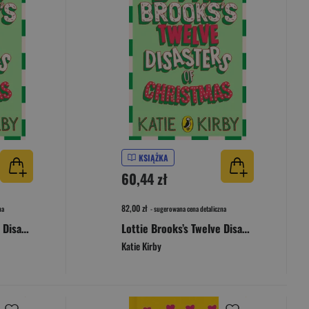
KSIĄŻKA
60,44 zł
82,00 zł
na
- sugerowana cena detaliczna
Lottie Brooks’s Twelve Disasters of Christmas
Lottie Brooks’s Twelve Disasters of Christmas
Katie Kirby