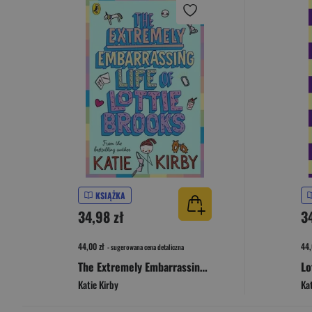
KSIĄŻKA
34,98 zł
3
44,00 zł
44,
- sugerowana cena detaliczna
The Extremely Embarrassing Life of Lottie Brooks wer. angielska
Katie Kirby
Kat