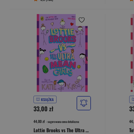
KSIĄŻKA
33,00 zł
33
44,00 zł
44,
- sugerowana cena detaliczna
Lottie Brooks vs The Ultra Mean Girls