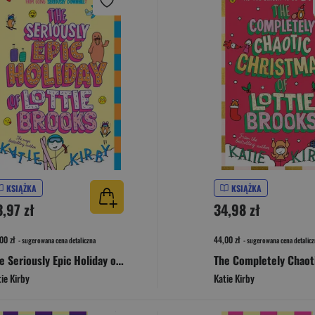
KSIĄŻKA
KSIĄŻKA
3,97 zł
34,98 zł
00 zł
44,00 zł
- sugerowana cena detaliczna
- sugerowana cena detalicz
The Seriously Epic Holiday of Lottie Brooks
ie Kirby
Katie Kirby