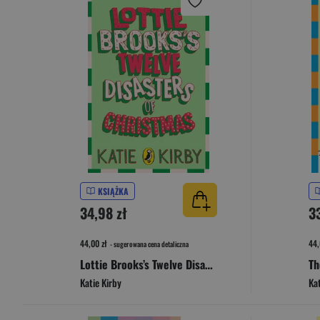
KSIĄŻKA
34,98 zł
3
44,00 zł
44,
- sugerowana cena detaliczna
Lottie Brooks’s Twelve Disasters of Christmas
Katie Kirby
Kat