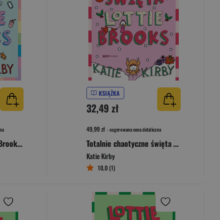
KSIĄŻKA
32,49 zł
49,99 zł
na
- sugerowana cena detaliczna
Żenujące życie Lottie Brooks [2025]
Totalnie chaotyczne święta Lottie Brooks [2025]
Katie Kirby
10,0 (1)