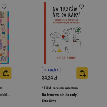
KSIĄŻKA
34,24 zł
44,90 zł
na
- sugerowana cena detaliczna
The Catastrophic Friendship Fails of Lottie Brooks
Na trzeźwo nie da rady!
Katie Kirby