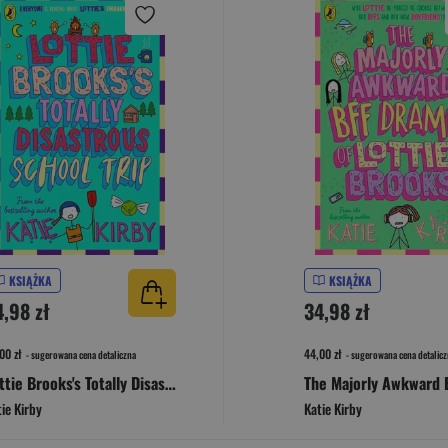
KSIĄŻKA
KSIĄŻKA
4,98 zł
34,98 zł
00 zł
44,00 zł
- sugerowana cena detaliczna
- sugerowana cena detalicz
Lottie Brooks's Totally Disastrous School-Trip wer. angielska
ie Kirby
Katie Kirby