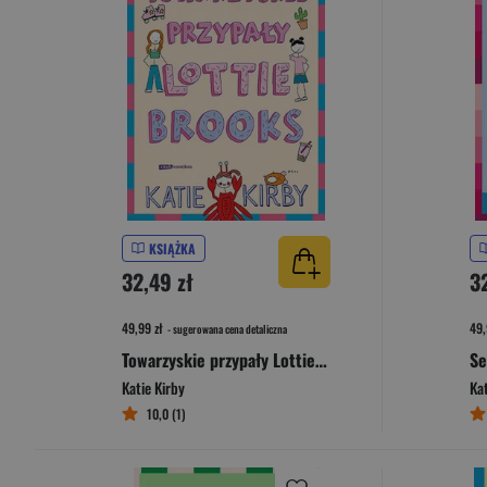
KSIĄŻKA
32,49 zł
3
49,99 zł
49,
- sugerowana cena detaliczna
Towarzyskie przypały Lottie Brooks [2025]
Katie Kirby
Kat
10,0 (1)