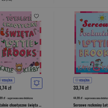
KSIĄŻKA
KSIĄŻKA
,74 zł
33,74 zł
99 zł
44,99 zł
- sugerowana cena detaliczna
- sugerowana cena detalicz
Totalnie chaotyczne święta Lottie Brooks