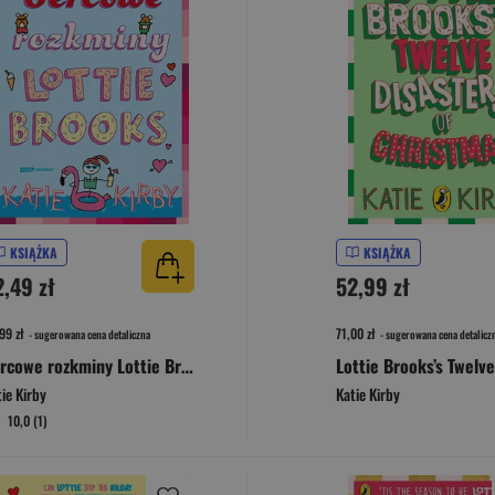
KSIĄŻKA
KSIĄŻKA
2,49 zł
52,99 zł
99 zł
71,00 zł
- sugerowana cena detaliczna
- sugerowana cena detalicz
Sercowe rozkminy Lottie Brooks [2025]
ie Kirby
Katie Kirby
10,0 (1)