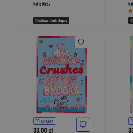
Katie Kirby
Kat
Chwilowo niedostępny
C
KSIĄŻKA
33,00 zł
33