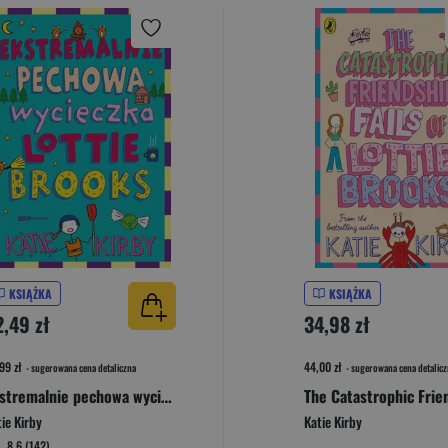
KSIĄŻKA
KSIĄŻKA
2,49 zł
34,98 zł
99 zł
44,00 zł
- sugerowana cena detaliczna
- sugerowana cena detalicz
Ekstremalnie pechowa wycieczka Lottie Brooks
ie Kirby
Katie Kirby
8,6 (142)