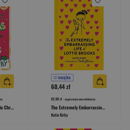
KSIĄŻKA
60,44 zł
82,00 zł
na
- sugerowana cena detaliczna
The Completely Chaotic Christmas of Lottie Brooks
The Extremely Embarrassing Life of Lottie Brooks
Katie Kirby