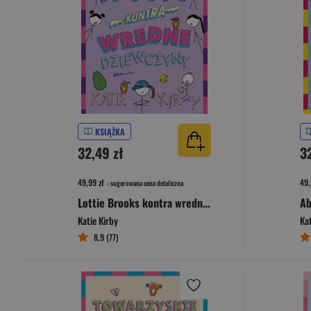
KSIĄŻKA
32,49 zł
3
49,99 zł
49,
- sugerowana cena detaliczna
Lottie Brooks kontra wredne dziewczyny
Katie Kirby
Kat
8,9 (77)