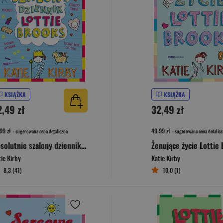
KSIĄŻKA
KSIĄŻKA
2,49 zł
32,49 zł
99 zł
49,99 zł
- sugerowana cena detaliczna
- sugerowana cena detalicz
Absolutnie szalony dziennik Lottie Brooks
ie Kirby
Katie Kirby
8,3 (41)
10,0 (1)