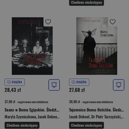
Chwilowo niedostępny
KSIĄŻKA
KSIĄŻKA
28,43 zł
27,68 zł
37,90 zł
36,90 zł
- sugerowana cena detaliczna
- sugerowana cena detaliczna
Seans w Domu Egipskim. Śledztwa profesorowej Szczupaczyńskiej
Tajemnica Domu Helclów. Śledztwa profesorowej Szczupaczyńskiej
Maryla Szymiczkowa
,
Jacek Dehnel
,
Dr Piotr Tarczyński
Jacek Dehnel
,
,
Piotr Tarcz
Dr Piotr Tarczyński
,
Mar
Chwilowo niedostępny
Chwilowo niedostępny