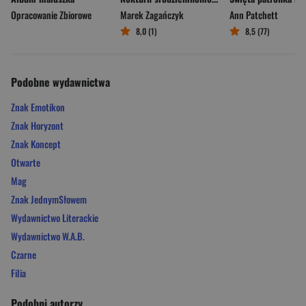
Opracowanie Zbiorowe
Marek Zagańczyk
Ann Patchett
8,0 (1)
8,5 (77)
Podobne wydawnictwa
Znak Emotikon
Znak Horyzont
Znak Koncept
Otwarte
Mag
Znak JednymSłowem
Wydawnictwo Literackie
Wydawnictwo W.A.B.
Czarne
Filia
Podobni autorzy