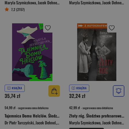
Maryla Szymiczkowa
,
Jacek Dehnel
,
Dr Piotr Tarczyński
Maryla Szymiczkowa
,
Piotr Tarczyński
,
Jacek Dehnel
,
Dr 
7,2 (2157)
KSIĄŻKA
KSIĄŻKA
35,74 zł
32,24 zł
54,99 zł
42,99 zł
- sugerowana cena detaliczna
- sugerowana cena detaliczna
Tajemnica Domu Helclów. Śledztwa profesorowej Szczupaczyńskiej (wyd. 2025)
Złoty róg. Śledztwa profesorowej Szczupaczyńskiej
Dr Piotr Tarczyński
,
Jacek Dehnel
,
Maryla Szymiczkowa
Maryla Szymiczkowa
,
Jacek Dehnel
,
Dr 