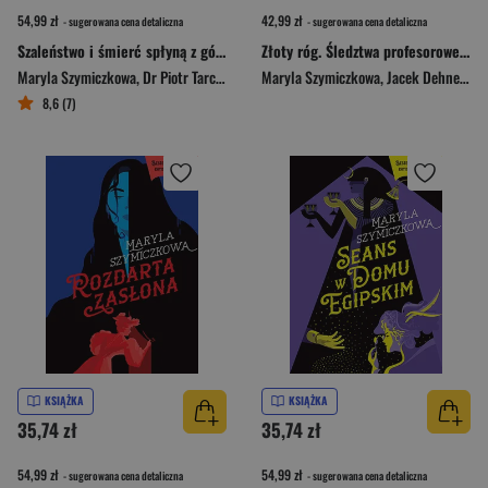
54,99 zł
42,99 zł
- sugerowana cena detaliczna
- sugerowana cena detaliczna
Szaleństwo i śmierć spłyną z gór. Śledztwa profesorowej Szczupaczyńskiej
Złoty róg. Śledztwa profesorowej Szczupaczyńskiej
Maryla Szymiczkowa
,
Dr Piotr Tarczyński
,
Jacek Dehnel
Maryla Szymiczkowa
,
Jacek Dehnel
,
Dr 
8,6 (7)
KSIĄŻKA
KSIĄŻKA
35,74 zł
35,74 zł
54,99 zł
54,99 zł
- sugerowana cena detaliczna
- sugerowana cena detaliczna