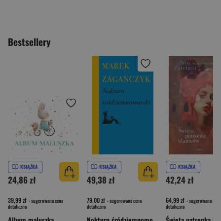
Bestsellery
KSIĄŻKA
KSIĄŻKA
KSIĄŻKA
24,86 zł
49,38 zł
42,24 zł
39,99 zł
79,00 zł
64,99 zł
- sugerowana cena
- sugerowana cena
- sugerowana cena
detaliczna
detaliczna
detaliczna
Album maluszka
Nokturn śródziemnomorski