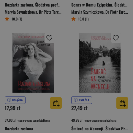
Rozdarta zasłona. Śledztwa profesorowej Szczupaczyńskiej [wyd. 2025]
Seans w Domu Egipskim. Śledztwa profesorowej Szczupaczyńskiej [wyd. 2025]
Maryla Szymiczkowa
,
Dr Piotr Tarczyński
,
Jacek Dehnel
Maryla Szymiczkowa
,
Dr Piotr Tarczyński
10,0 (1)
10,0 (1)
KSIĄŻKA
KSIĄŻKA
17,99 zł
27,49 zł
37,90 zł
49,99 zł
- sugerowana cena detaliczna
- sugerowana cena detaliczna
Rozdarta zasłona
Śmierć na Wenecji. Śledztwa Profesorowej Szczupaczyńskiej