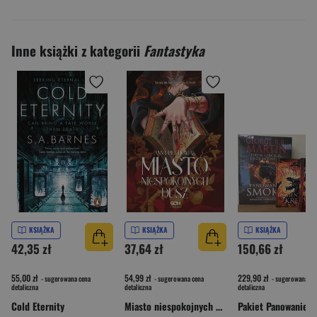
Inne książki z kategorii
Fantastyka
KSIĄŻKA
KSIĄŻKA
KSIĄŻKA
42,35 zł
37,64 zł
150,66 zł
55,00 zł
54,99 zł
229,90 zł
- sugerowana cena
- sugerowana cena
- sugerowana ce
detaliczna
detaliczna
detaliczna
Cold Eternity
Miasto niespokojnych dusz