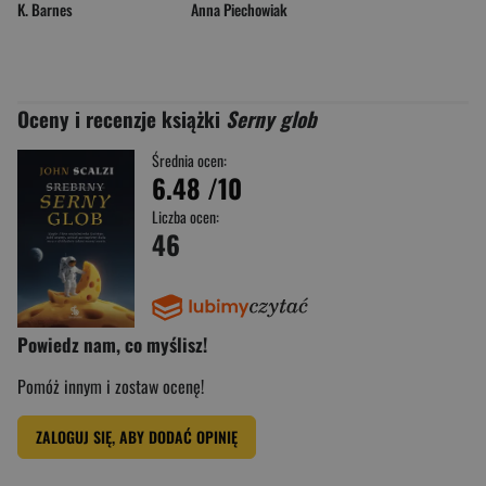
K. Barnes
Anna Piechowiak
Oceny i recenzje książki
Serny glob
Średnia ocen:
6.48
/10
Liczba ocen:
46
Powiedz nam, co myślisz!
Pomóż innym i zostaw ocenę!
ZALOGUJ SIĘ, ABY DODAĆ OPINIĘ