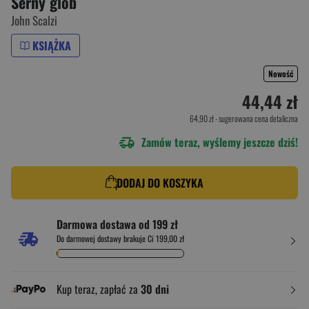
Serny glob
John Scalzi
KSIĄŻKA
Nowość
44,44 zł
64,90 zł
- sugerowana cena detaliczna
Zamów teraz, wyślemy jeszcze dziś!
DODAJ DO KOSZYKA
Darmowa dostawa od 199 zł
Do darmowej dostawy brakuje Ci 199,00 zł
Kup teraz, zapłać za
30 dni