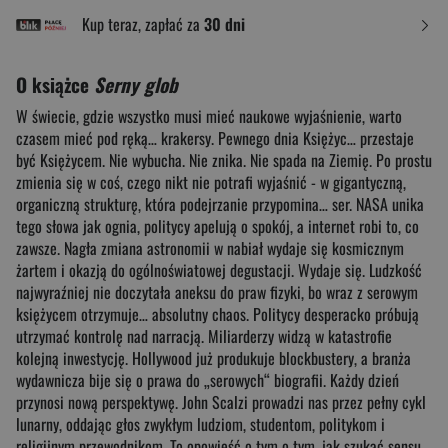
Kup teraz, zapłać za
30 dni
O książce
Serny glob
W świecie, gdzie wszystko musi mieć naukowe wyjaśnienie, warto
czasem mieć pod ręką… krakersy. Pewnego dnia Księżyc… przestaje
być Księżycem. Nie wybucha. Nie znika. Nie spada na Ziemię. Po prostu
zmienia się w coś, czego nikt nie potrafi wyjaśnić - w gigantyczną,
organiczną strukturę, która podejrzanie przypomina… ser. NASA unika
tego słowa jak ognia, politycy apelują o spokój, a internet robi to, co
zawsze. Nagła zmiana astronomii w nabiał wydaje się kosmicznym
żartem i okazją do ogólnoświatowej degustacji. Wydaje się. Ludzkość
najwyraźniej nie doczytała aneksu do praw fizyki, bo wraz z serowym
księżycem otrzymuje… absolutny chaos. Politycy desperacko próbują
utrzymać kontrolę nad narracją. Miliarderzy widzą w katastrofie
kolejną inwestycję. Hollywood już produkuje blockbustery, a branża
wydawnicza bije się o prawa do „serowych“ biografii. Każdy dzień
przynosi nową perspektywę. John Scalzi prowadzi nas przez pełny cykl
lunarny, oddając głos zwykłym ludziom, studentom, politykom i
religijnym przewodnikom. To opowieść o tym o tym, jak szukać sensu