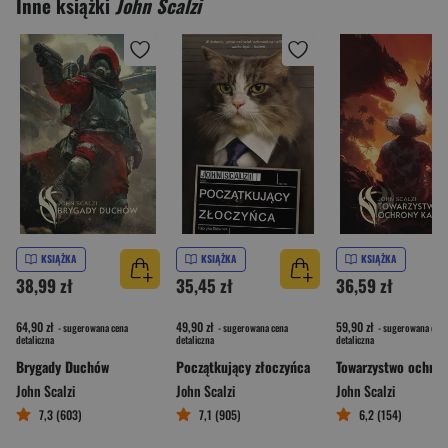
Inne książki
John Scalzi
KSIĄŻKA
KSIĄŻKA
KSIĄŻKA
38,99 zł
35,45 zł
36,59 zł
64,90 zł
49,90 zł
59,90 zł
- sugerowana cena
- sugerowana cena
- sugerowana cena
detaliczna
detaliczna
detaliczna
Brygady Duchów
Początkujący złoczyńca
John Scalzi
John Scalzi
John Scalzi
7,3 (603)
7,1 (905)
6,2 (154)