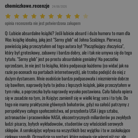
chomiczkowe.recenzje
24/06/2026
Twoja ocena: Beznadziejna 1/10"
Twoja ocena: Bardzo słaba 2/10"
Twoja ocena: Słaba 3/10"
Twoja ocena: Może być 4/10"
Twoja ocena: Przeciętna 5/10"
Twoja ocena: Dobra 6/10"
Twoja ocena: Bardzo dobra 7/10"
Twoja ocena: Rewelacyjna 8/10"
Twoja ocena: Wybitna 9/10"
Twoja ocena: Arcydzieło 10/10"
opinia recenzenta nie jest potwierdzona zakupem
Q: Lubicie absurdalne książki? Jeśli lubicie absurd i dużo humoru to mam dla
Was książkę idealną, jaką jest "Serny glob" od Johna Scalziego. Pierwszą
powieścią jaką przeczytałem od tego autora był "Początkujący złoczyńca",
który był groteskowy, zabawny i bardzo dobry, ale i tak nie umywa się do tego
tytułu. "Serny glob" jest po prostu absurdalnie genialny! Na poczatku
uprzedzam, że nie jest to książka, która podpasuje każdemu (co widać jak na
razie po ocenach na portalach internetowych), ale trzeba podejść do niej z
dużym dystansem. Mnie osobiście bardzo podpasowała i niezmiernie dobrze
się bawiłem, naprawdę była to jedna z lepszych książek, jakie przeczytałem w
tym roku, a poprzeczka była naprawdę wysoko postawiona. Cała fabuła opiera
się w zasadzie na tym, że Księżyc zamienił się w wielki krąg sera i to tyle. Do
tego nie mamy praktycznie głównych bohaterów, gdyż na całość patrzymy z
perspektywy całego społeczeństwa, od prezydenta USA i jego sztabu,
astronautów i pracowników NASA, ekscentrycznych miliarderów po zwykłych
ludzi: pisarzy, byłych wykładowców, studentów czy właścicieli serowych
sklepów. A seroksiężyc wpływa na wszystkich bez wyjątku i to w zaskakująco
ciekawy sposób. Oczywiście są postaci, które pojawią się więcej niż raz, ale