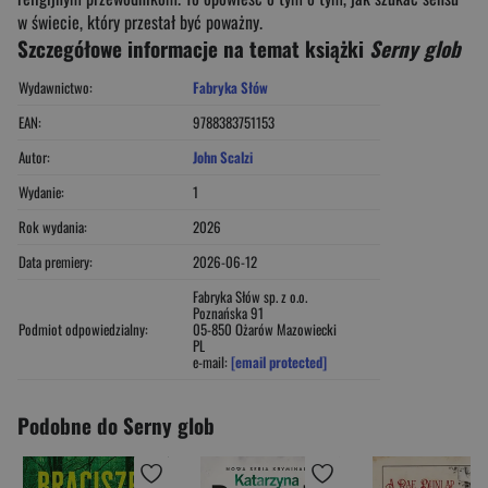
w świecie, który przestał być poważny.
Szczegółowe informacje na temat książki
Serny glob
Wydawnictwo:
Fabryka Słów
EAN:
9788383751153
Autor:
John Scalzi
Wydanie:
1
Rok wydania:
2026
Data premiery:
2026-06-12
Fabryka Słów sp. z o.o.
Poznańska 91
Podmiot odpowiedzialny:
05-850 Ożarów Mazowiecki
PL
e-mail:
[email protected]
Podobne do Serny glob