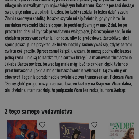
nikogo nie nazwałbym tym najważniejszym bohaterem. Każda z postaci dostaje
swoje pięć minut, a dokladnie dzień, bo każdy rozdział to jeden dzień z życia
Ziemi z serowym satelitą. Książkę czytało mi się świetnie, gdyby nie to, że
musiałem wcześniej kłaść się spać, to pochłonąłbym ją w max 2 dni, bo po
prostu ten absurd był tak przezabawne wciągający, jak roztopiony ser, że nie
chciałem przerywać czytania. Ponadto, niby to groteskowe, żartobliwe, ale i
sporo pokazuje, na przykład jak ludzie mogliby zachowywać się, gdyby całemu
światu coś groziło. Oprócz samej książki uważam, że muszę pochwalić jeszcze
jedną rzecz (i nie są to bardzo fajne serowe brzegi), a mianowicie tłumaczenie
Jakuba Bartoszewicza, bo według mnie mógł być to całkiem ciężki tytuł do
przetłumaczenia. Jak dla mnie tłumacz świetnie wybrnął tutaj z wielu gier
słownych i ogólnie poradził sobie świetnie z tym tłumaczeniem. Polecam Wam
"Serny glob" gorąco, niczym serowo-lawowe kratery na Księżycu. Absurdalna,
ale i świetna, mam nadzieję, że podpasuje Wam ten rodzaj humoru.&nbsp;
Z tego samego wydawnictwa