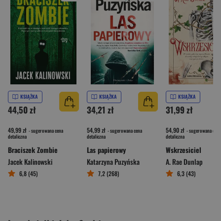
KSIĄŻKA
KSIĄŻKA
KSIĄŻKA
44,50 zł
34,21 zł
31,99 zł
49,99 zł
54,99 zł
54,90 zł
- sugerowana cena
- sugerowana cena
- sugerowana cena
detaliczna
detaliczna
detaliczna
Braciszek Zombie
Las papierowy
Wskrzesiciel
Jacek Kalinowski
Katarzyna Puzyńska
A. Rae Dunlap
6,8 (45)
7,2 (268)
6,3 (43)