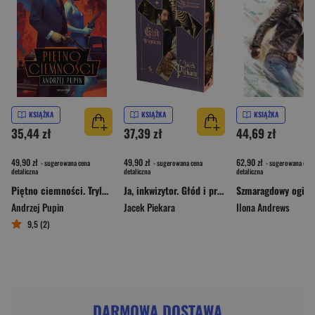
KSIĄŻKA
KSIĄŻKA
KSIĄŻKA
35,44 zł
37,39 zł
44,69 zł
49,90 zł
49,90 zł
62,90 zł
- sugerowana cena
- sugerowana cena
- sugerowana cena
detaliczna
detaliczna
detaliczna
Piętno ciemności. Trylogia Ciemności. Tom 3
Ja, inkwizytor. Głód i pragnienie (ilustrowane brzegi)
Andrzej Pupin
Jacek Piekara
Ilona Andrews
9,5 (2)
DARMOWA DOSTAWA