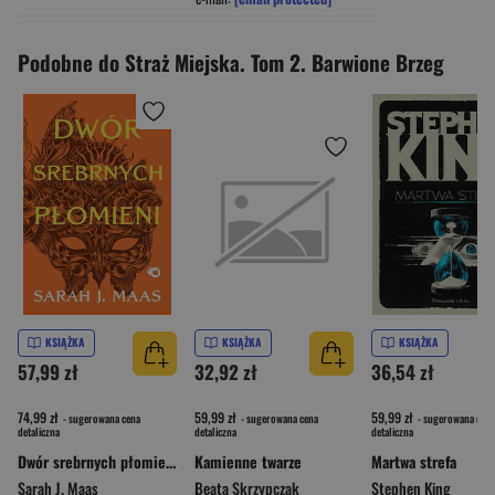
Podobne do Straż Miejska. Tom 2. Barwione Brzeg
KSIĄŻKA
KSIĄŻKA
KSIĄŻKA
57,99 zł
32,92 zł
36,54 zł
74,99 zł
59,99 zł
59,99 zł
- sugerowana cena
- sugerowana cena
- sugerowana cena
detaliczna
detaliczna
detaliczna
Dwór srebrnych płomieni. Dwór cierni i róż. Tom 5 wyd. 2026
Kamienne twarze
Martwa strefa
Sarah J. Maas
Beata Skrzypczak
Stephen King