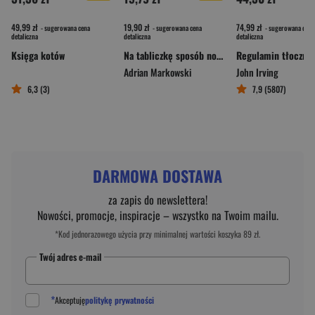
49,99 zł
19,90 zł
74,99 zł
- sugerowana cena
- sugerowana cena
- sugerowana cena
detaliczna
detaliczna
detaliczna
Księga kotów
Na tabliczkę sposób nowy, sama wchodzi ci do głowy
Regulamin tłoczni 
Adrian Markowski
John Irving
6,3 (3)
7,9 (5807)
DARMOWA DOSTAWA
za zapis do newslettera!
Nowości, promocje, inspiracje – wszystko na Twoim mailu.
*Kod jednorazowego użycia przy minimalnej wartości koszyka 89 zł.
Twój adres e-mail
*
Akceptuję
politykę prywatności