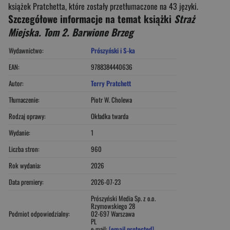
książek Pratchetta, które zostały przetłumaczone na 43 języki.
Szczegółowe informacje na temat książki
Straż
Miejska. Tom 2. Barwione Brzeg
Wydawnictwo:
Prószyński i S-ka
EAN:
9788384440636
Autor:
Terry Pratchett
Tłumaczenie:
Piotr W. Cholewa
Rodzaj oprawy:
Okładka twarda
Wydanie:
1
Liczba stron:
960
Rok wydania:
2026
Data premiery:
2026-07-23
Prószyński Media Sp. z o.o.
Rzymowskiego 28
Podmiot odpowiedzialny:
02-697 Warszawa
PL
e-mail:
[email protected]