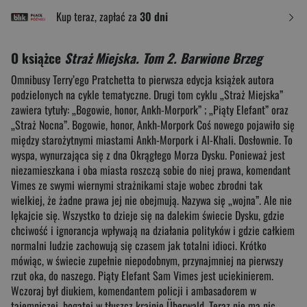
Kup teraz, zapłać za
30 dni
O książce
Straż Miejska. Tom 2. Barwione Brzeg
Omnibusy Terry’ego Pratchetta to pierwsza edycja książek autora
podzielonych na cykle tematyczne. Drugi tom cyklu „Straż Miejska”
zawiera tytuły: „Bogowie, honor, Ankh-Morpork” ; „Piąty Elefant” oraz
„Straż Nocna”. Bogowie, honor, Ankh-Morpork Coś nowego pojawiło się
między starożytnymi miastami Ankh-Morpork i Al-Khali. Dosłownie. To
wyspa, wynurzająca się z dna Okrągłego Morza Dysku. Ponieważ jest
niezamieszkana i oba miasta roszczą sobie do niej prawa, komendant
Vimes ze swymi wiernymi strażnikami staje wobec zbrodni tak
wielkiej, że żadne prawa jej nie obejmują. Nazywa się „wojna”. Ale nie
lękajcie się. Wszystko to dzieje się na dalekim świecie Dysku, gdzie
chciwość i ignorancja wpływają na działania polityków i gdzie całkiem
normalni ludzie zachowują się czasem jak totalni idioci. Krótko
mówiąc, w świecie zupełnie niepodobnym, przynajmniej na pierwszy
rzut oka, do naszego. Piąty Elefant Sam Vimes jest uciekinierem.
Wczoraj był diukiem, komendantem policji i ambasadorem w
tajemniczej, bogatej w tłuszcz krainie Überwald. Teraz nie ma nic