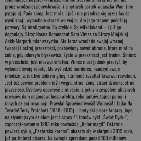
prócz wrodzonej pomysłowości i smętnych portek wujaszka Wani (nie
pytajcie). Pada śnieg. Jest mróz. I jeśli nie przedrze się przez las do
cywilizacji, wybuchnie straszliwa wojna. Ale jego tropem podążają
potwory. Są inteligentne. Są szybkie. Są wilkołakami – i już go
doganiają. Straż Nocna Komendant Sam Vimes ze Straży Miejskiej
Ankh-Morpork miał wszystko. Ale teraz wrócił do swojej własnej
twardej i ostrej przeszłości, pozbawiony nawet ubrania, które miał na
sobie, gdy uderzyła błyskawica. Życie w przeszłości jest trudne. Śmierć
w przeszłości jest niezwykle łatwa. Vimes musi jednak przeżyć, by
wykonać swoją robotę. Ma wyśledzić mordercę, nauczyć swoje
młodsze ja, jak być dobrym gliną, i zmienić rezultat krwawej rewolucji.
Jest też pewien problem: jeśli wygra, straci żonę, straci dziecko, straci
przyszłość. Dyskowa opowieść o mieście, z pełnym zespołem ulicznych
urwisów, dam negocjowalnego afektu, rebeliantów, tajnej policji i
innych dzieci rewolucji. Prawda! Sprawiedliwość! Wolność! I Jajko Na
Twardo! Terry Pratchett (1948–2015) – brytyjski pisarz fantasy. Jego
najsłynniejszym dziełem jest liczący 41 tomów cykl „Świat Dysku”,
zapoczątkowany w 1983 roku powieścią „Kolor magii”. Ostatnia
powieść cyklu, „Pasterska korona”, ukazała się w sierpniu 2015 roku,
już po śmierci pisarza. Na świecie sprzedano ponad 100 milionów