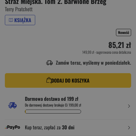
Straż Miejska. Tom 2. Barwione Brzeg
Terry Pratchett
KSIĄŻKA
Nowość
85,21 zł
149,99 zł
- sugerowana cena detaliczna
Zamów teraz, wyślemy w poniedziałek.
DODAJ DO KOSZYKA
Darmowa dostawa od 199 zł
Do darmowej dostawy brakuje Ci 199,00 zł
Kup teraz, zapłać za
30 dni