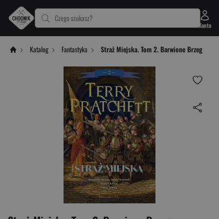
Czego szukasz?
Konto
Katalog
Fantastyka
Straż Miejska. Tom 2. Barwione Brzeg