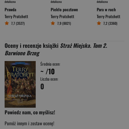
detaliczna
detaliczna
detaliczna
Prawda
Piekło pocztowe
Para w ruch
Terry Pratchett
Terry Pratchett
Terry Pratchett
7,7 (3527)
7,9 (8821)
7,2 (3360)
Oceny i recenzje książki
Straż Miejska. Tom 2.
Barwione Brzeg
Średnia ocen:
~
/10
Liczba ocen:
0
Powiedz nam, co myślisz!
Pomóż innym i zostaw ocenę!