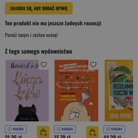
ZALOGUJ SIĘ, ABY DODAĆ OPINIĘ
Ten produkt nie ma jeszcze żadnych recenzji
Pomóż innym i zostaw ocenę!
Z tego samego wydawnictwa
KSIĄŻKA
KSIĄŻKA
KSIĄŻKA
31,36 zł
15,79 zł
44,30 zł