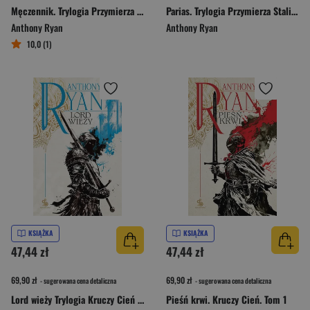
Męczennik. Trylogia Przymierza Stali. Tom 2
Parias. Trylogia Przymierza Stali. Tom 1
Anthony Ryan
Anthony Ryan
10,0 (1)
KSIĄŻKA
KSIĄŻKA
47,44 zł
47,44 zł
69,90 zł
69,90 zł
- sugerowana cena detaliczna
- sugerowana cena detaliczna
Lord wieży Trylogia Kruczy Cień Tom 2
Pieśń krwi. Kruczy Cień. Tom 1