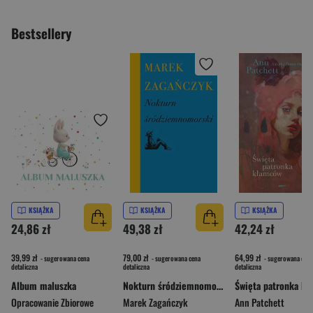
Bestsellery
KSIĄŻKA
KSIĄŻKA
KSIĄŻKA
24,86 zł
49,38 zł
42,24 zł
39,99 zł
79,00 zł
64,99 zł
- sugerowana cena
- sugerowana cena
- sugerowana cena
detaliczna
detaliczna
detaliczna
Album maluszka
Nokturn śródziemnomorski
Opracowanie Zbiorowe
Marek Zagańczyk
Ann Patchett