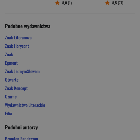
8,0 (1)
8,5 (77)
Podobne wydawnictwa
Znak Literanova
Znak Horyzont
Znak
Egmont
Znak JednymSłowem
Otwarte
Znak Koncept
Czarne
Wydawnictwo Literackie
Filia
Podobni autorzy
Brandon Sanderson