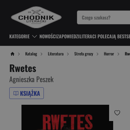
KATEGORIE
NOWOŚCI
ZAPOWIEDZI
LITERACI POLECAJĄ BESTS
Katalog
Literatura
Strefa grozy
Horror
Rw
Rwetes
Agnieszka Peszek
KSIĄŻKA