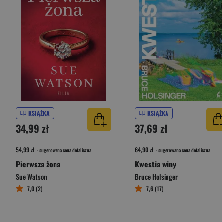
KSIĄŻKA
KSIĄŻKA
34,99 zł
37,69 zł
54,99 zł
64,90 zł
- sugerowana cena detaliczna
- sugerowana cena detaliczna
Pierwsza żona
Kwestia winy
Sue Watson
Bruce Holsinger
7,0 (2)
7,6 (17)