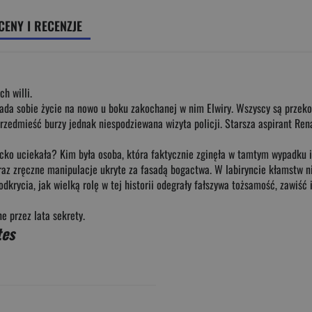
CENY I RECENZJE
h willi.
łada sobie życie na nowo u boku zakochanej w nim Elwiry. Wszyscy są przeko
dmieść burzy jednak niespodziewana wizyta policji. Starsza aspirant Rena
acko uciekała? Kim była osoba, która faktycznie zginęła w tamtym wypadku i 
 zręczne manipulacje ukryte za fasadą bogactwa. W labiryncie kłamstw nikt
dkrycia, jak wielką rolę w tej historii odegrały fałszywa tożsamość, zawiść
ne przez lata sekrety.
es