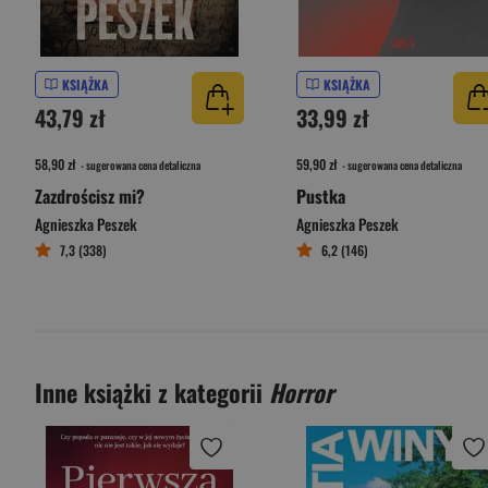
KSIĄŻKA
KSIĄŻKA
43,79 zł
33,99 zł
58,90 zł
59,90 zł
- sugerowana cena detaliczna
- sugerowana cena detaliczna
Zazdrościsz mi?
Pustka
Agnieszka Peszek
Agnieszka Peszek
7,3 (338)
6,2 (146)
Inne książki z kategorii
Horror