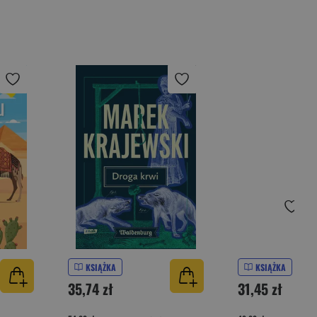
KSIĄŻKA
KSIĄŻKA
35,74 zł
31,45 zł