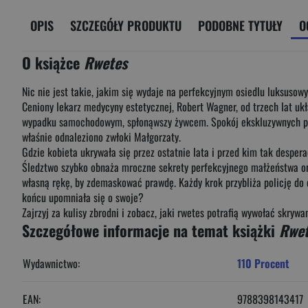
OPIS
SZCZEGÓŁY PRODUKTU
PODOBNE TYTUŁY
O
O książce
Rwetes
Nic nie jest takie, jakim się wydaje na perfekcyjnym osiedlu luksusowyc
Ceniony lekarz medycyny estetycznej, Robert Wagner, od trzech lat uk
wypadku samochodowym, spłonąwszy żywcem. Spokój ekskluzywnych prze
właśnie odnaleziono zwłoki Małgorzaty.
Gdzie kobieta ukrywała się przez ostatnie lata i przed kim tak desper
Śledztwo szybko obnaża mroczne sekrety perfekcyjnego małżeństwa oraz
własną rękę, by zdemaskować prawdę. Każdy krok przybliża policję do o
końcu upomniała się o swoje?
Zajrzyj za kulisy zbrodni i zobacz, jaki rwetes potrafią wywołać skrywa
Szczegółowe informacje na temat książki
Rwet
Wydawnictwo:
110 Procent
EAN:
9788398143417