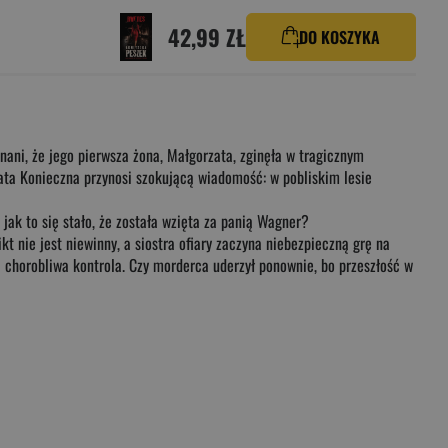
42,99 ZŁ
DO KOSZYKA
nani, że jego pierwsza żona, Małgorzata, zginęła w tragicznym
ta Konieczna przynosi szokującą wiadomość: w pobliskim lesie
jak to się stało, że została wzięta za panią Wagner?
 nie jest niewinny, a siostra ofiary zaczyna niebezpieczną grę na
 i chorobliwa kontrola. Czy morderca uderzył ponownie, bo przeszłość w