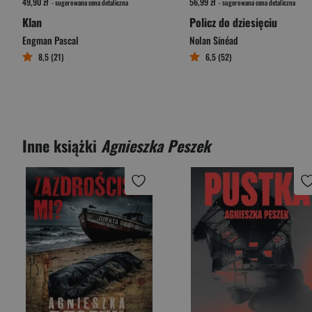
49,90 zł
56,99 zł
- sugerowana cena detaliczna
- sugerowana cena detaliczna
Klan
Policz do dziesięciu
Engman Pascal
Nolan Sinéad
8,5 (21)
6,5 (52)
Inne książki
Agnieszka Peszek