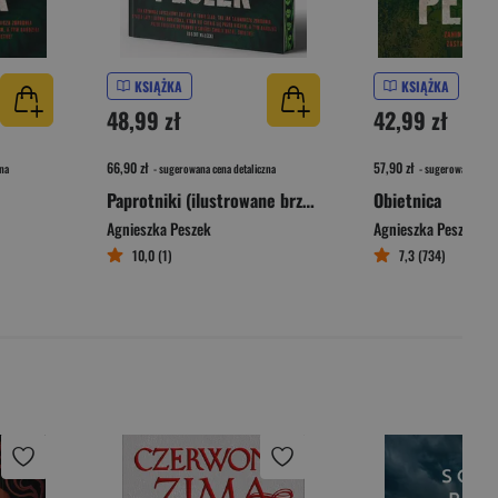
KSIĄŻKA
KSIĄŻKA
48,99 zł
42,99 zł
66,90 zł
57,90 zł
na
- sugerowana cena detaliczna
- sugerowana cena 
Paprotniki (ilustrowane brzegi)
Obietnica
Agnieszka Peszek
Agnieszka Peszek
10,0 (1)
7,3 (734)