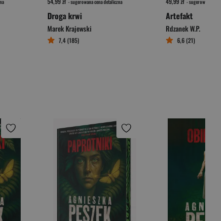
54,99 zł
49,99 zł
na
- sugerowana cena detaliczna
- sugerowana cena 
Droga krwi
Artefakt
Marek Krajewski
Rdzanek W.P.
7,4 (185)
6,6 (21)