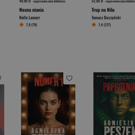
49,90 zł
52,90 zł
- sugerowana cena detaliczna
- sugerowana cena detalicz
Nocna niania
Trup na Nilu
Nelle Lamarr
Tomasz Duszyński
7,9 (79)
7,4 (127)