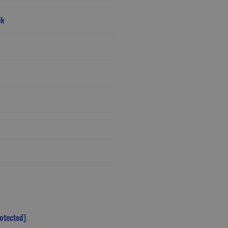
ek
otected]