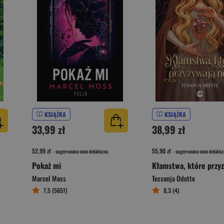
KSIĄŻKA
KSIĄŻKA
33,99 zł
38,99 zł
52,99 zł
55,90 zł
- sugerowana cena detaliczna
- sugerowana cena detalicz
Pokaż mi
Marcel Moss
Tessonja Odette
7,5 (5651)
8,3 (4)