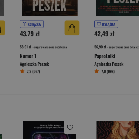
KSIĄŻKA
KSIĄŻKA
43,79 zł
42,49 zł
58,91 zł
56,90 zł
- sugerowana cena detaliczna
- sugerowana cena detalicz
Numer 1
Paprotniki
Agnieszka Peszek
Agnieszka Peszek
7,3 (567)
7,0 (998)