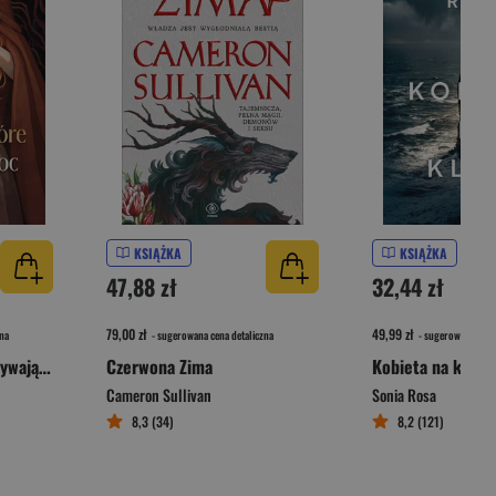
KSIĄŻKA
KSIĄŻKA
47,88 zł
32,44 zł
79,00 zł
49,99 zł
na
- sugerowana cena detaliczna
- sugerowana cena 
Kłamstwa, które przyzywają noc
Czerwona Zima
Kobieta na klifie
Cameron Sullivan
Sonia Rosa
8,3 (34)
8,2 (121)