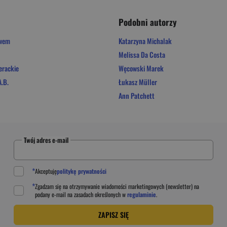
Podobni autorzy
owem
Katarzyna Michalak
Melissa Da Costa
erackie
Węcowski Marek
.B.
Łukasz Müller
Ann Patchett
Twój adres e-mail
*
Akceptuję
politykę prywatności
*
Zgadzam się na otrzymywanie wiadomości marketingowych (newsletter) na
podany
e-mail
na zasadach określonych w
regulaminie
.
ZAPISZ SIĘ