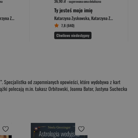
36,90 zł
na
- sugerowana cena detaliczna
Ty jesteś moje imię
Zyskowska-Ignaciak
Katarzyna Zyskowska
,
Katarzyna Zyskowska-Ignaciak
7,8 (640)
Chwilowo niedostępny
”. Specjalistka od zapomnianych opowieści, które wydobywa z kart
iążki polecają m.in. Łukasz Orbitowski, Joanna Bator, Justyna Suchecka