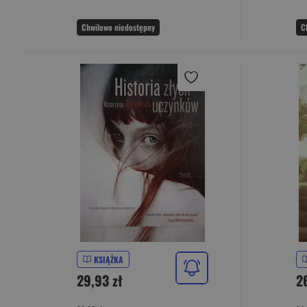
Chwilowo niedostępny
C
KSIĄŻKA
29,93 zł
26