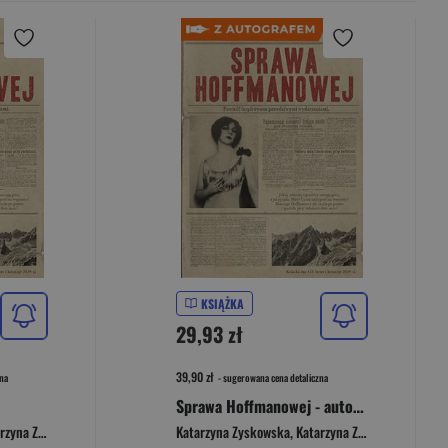
KSIĄŻKA
29,93 zł
39,90 zł
na
- sugerowana cena detaliczna
Sprawa Hoffmanowej - autograf
Zyskowska-Ignaciak
Katarzyna Zyskowska
,
Katarzyna Zyskowska-Ignaciak