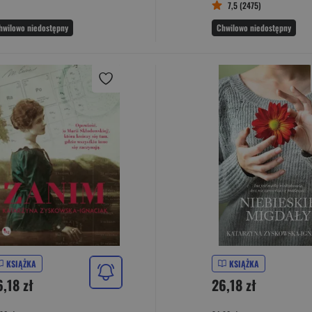
7,5 (2475)
hwilowo niedostępny
Chwilowo niedostępny
KSIĄŻKA
KSIĄŻKA
,18 zł
26,18 zł