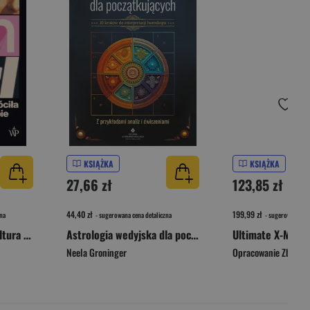
KSIĄŻKA
KSIĄŻKA
27,66 zł
123,85 zł
44,40 zł
199,99 zł
na
- sugerowana cena detaliczna
- sugerowana cen
Girl on Girl. Jak popkultura zwróciła kobiety przeciw sobie
Astrologia wedyjska dla początkujących. 10 kroków do interpretacji horoskopu
Ultimate X-Men. 
Neela Groninger
Opracowanie Zbioro