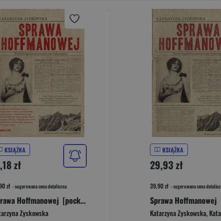
KSIĄŻKA
KSIĄŻKA
,18 zł
29,93 zł
90 zł
39,90 zł
- sugerowana cena detaliczna
- sugerowana cena detalicz
Sprawa Hoffmanowej [pocket]
Sprawa Hoffmanowej
tarzyna Zyskowska
Katarzyna Zyskowska
,
Katarzyna 