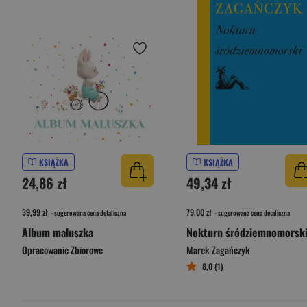
KSIĄŻKA
KSIĄŻKA
24,86 zł
49,34 zł
39,99 zł
79,00 zł
- sugerowana cena detaliczna
- sugerowana cena detaliczna
Album maluszka
Nokturn śródziemnomorsk
Opracowanie Zbiorowe
Marek Zagańczyk
8,0 (1)