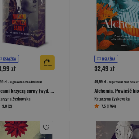
KSIĄŻKA
KSIĄŻKA
8,99 zł
32,49 zł
99 zł
49,99 zł
- sugerowana cena detaliczna
- sugerowana cena detalicz
Nocami krzyczą sarny (wyd. 2026, barwione brzegi)
tarzyna Zyskowska
Katarzyna Zyskowska
9,0 (2)
7,5 (1764)