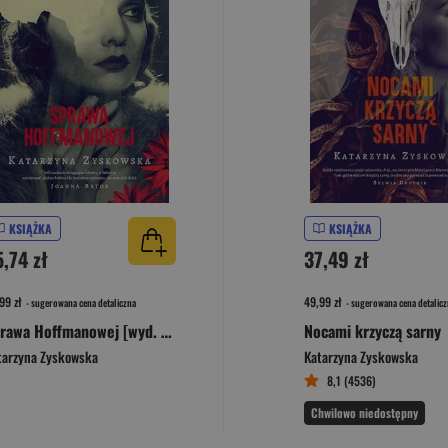
KSIĄŻKA
KSIĄŻKA
,74 zł
37,49 zł
99 zł
49,99 zł
- sugerowana cena detaliczna
- sugerowana cena detalicz
Sprawa Hoffmanowej [wyd. 2025]
Nocami krzyczą sarny
tarzyna Zyskowska
Katarzyna Zyskowska
8,1 (4536)
Chwilowo niedostępny