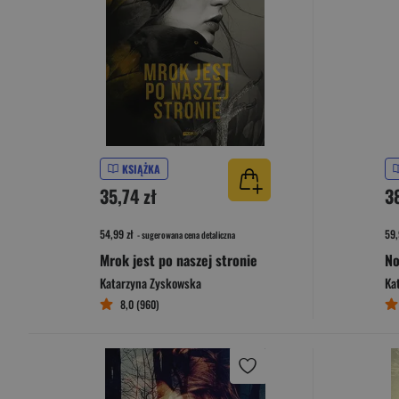
KSIĄŻKA
35,74 zł
3
54,99 zł
59,
- sugerowana cena detaliczna
Mrok jest po naszej stronie
Katarzyna Zyskowska
Ka
8,0 (960)