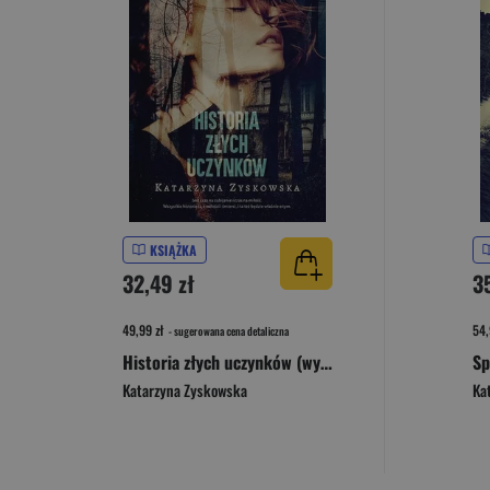
KSIĄŻKA
32,49 zł
35
49,99 zł
54,
- sugerowana cena detaliczna
Historia złych uczynków (wyd. 2023)
Katarzyna Zyskowska
Ka