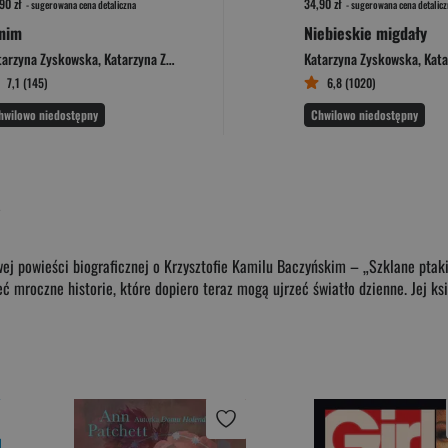
90 zł
34,90 zł
- sugerowana cena detaliczna
- sugerowana cena detalicz
nim
Niebieskie migdały
tarzyna Zyskowska
,
Katarzyna Zyskowska-Ignaciak
Katarzyna Zyskowska
,
Katarzyna 
7,1 (145)
6,8 (1020)
hwilowo niedostępny
Chwilowo niedostępny
a
j powieści biograficznej o Krzysztofie Kamilu Baczyńskim – „Szklane ptaki
́ mroczne historie, które dopiero teraz mogą ujrzeć światło dzienne. Jej ks