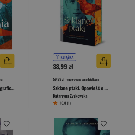
KSIĄŻKA
38,99 zł
59,99 zł
na
- sugerowana cena detaliczna
Alchemia. Powieść biograficzna o Marii Skłodowskiej-Curie
Szklane ptaki. Opowieść o miłościach Krzysztofa Kamila Baczyńskiego [wyd. 2025] (barwione brzegi)
Katarzyna Zyskowska
10,0 (1)