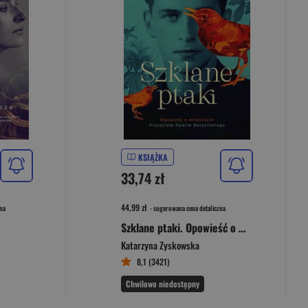
KSIĄŻKA
33,74 zł
44,99 zł
na
- sugerowana cena detaliczna
Szklane ptaki. Opowieść o miłościach Krzysztofa Kamila Baczyńskiego
Katarzyna Zyskowska
8,1 (3421)
Chwilowo niedostępny