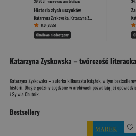
39,90 zł
34,
- sugerowana cena detaliczna
Historia złych uczynków
Za
Katarzyna Zyskowska
,
Katarzyna Zyskowska-Ignaciak
Ka
8,0 (2655)
Chwilowo niedostępny
C
Katarzyna Zyskowska – twórczość literack
Katarzyna Zyskowska – autorka kilkunastu książek, w tym bestsellerowe
historii. Długie godziny spędzone w archiwach pozwalają jej opowiedziec
i Sylwia Chutnik.
Bestsellery