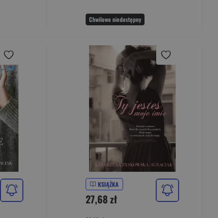
Chwilowo niedostępny
KSIĄŻKA
27,68 zł