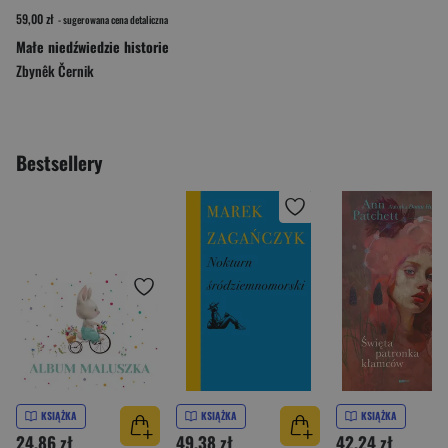
59,00 zł
- sugerowana cena detaliczna
Małe niedźwiedzie historie
Zbynêk Černik
Bestsellery
KSIĄŻKA
KSIĄŻKA
KSIĄŻKA
24,86 zł
49,38 zł
42,24 zł