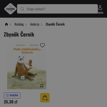
Czego szukasz?
Konto
Katalog
Autorzy
Zbynêk Černik
Zbynêk Černik
KSIĄŻKA
35,30 zł