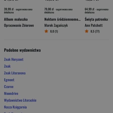
39,99 zł
79,00 zł
64,99 zł
- sugerowana cena
- sugerowana cena
- sugerowana cena
detaliczna
detaliczna
detaliczna
Album maluszka
Nokturn śródziemnomorski
Opracowanie Zbiorowe
Marek Zagańczyk
Ann Patchett
8,0 (1)
8,5 (77)
Podobne wydawnictwa
Znak Horyzont
Znak
Znak Literanova
Egmont
Czarne
Moondrive
Wydawnictwo Literackie
Nasza Księgarnia