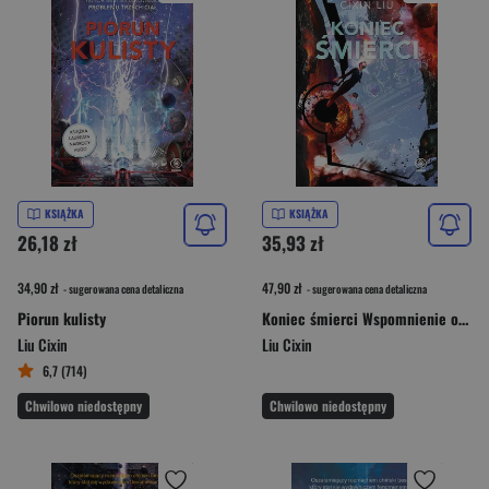
KSIĄŻKA
KSIĄŻKA
26,18 zł
35,93 zł
34,90 zł
47,90 zł
- sugerowana cena detaliczna
- sugerowana cena detaliczna
Piorun kulisty
Koniec śmierci Wspomnienie o przeszłości Ziemi 3
Liu Cixin
Liu Cixin
6,7 (714)
Chwilowo niedostępny
Chwilowo niedostępny