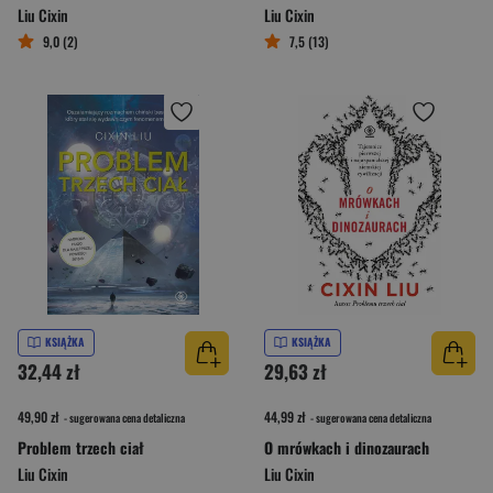
Liu Cixin
Liu Cixin
9,0 (2)
7,5 (13)
KSIĄŻKA
KSIĄŻKA
32,44 zł
29,63 zł
49,90 zł
44,99 zł
- sugerowana cena detaliczna
- sugerowana cena detaliczna
Problem trzech ciał
O mrówkach i dinozaurach
Liu Cixin
Liu Cixin