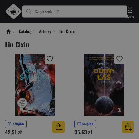
Czego szukasz?
Konto
Katalog
Autorzy
Liu Cixin
Liu Cixin
KSIĄŻKA
KSIĄŻKA
42,51 zł
36,63 zł