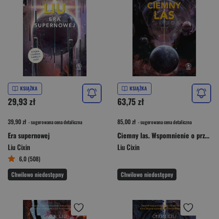
KSIĄŻKA
KSIĄŻKA
29,93 zł
63,75 zł
39,90 zł
85,00 zł
- sugerowana cena detaliczna
- sugerowana cena detaliczna
Era supernowej
Ciemny las. Wspomnienie o przeszłości Ziemi. Tom 2. Wydanie kolekcjonerskie
Liu Cixin
Liu Cixin
6,0 (508)
Chwilowo niedostępny
Chwilowo niedostępny