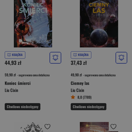
KSIĄŻKA
KSIĄŻKA
44,93 zł
37,43 zł
59,90 zł
49,90 zł
- sugerowana cena detaliczna
- sugerowana cena detaliczna
Koniec śmierci
Ciemny las
Liu Cixin
Liu Cixin
8,0 (7789)
Chwilowo niedostępny
Chwilowo niedostępny