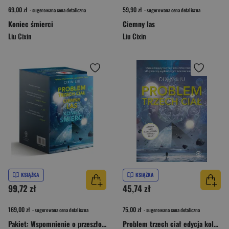
69,00 zł
59,90 zł
- sugerowana cena detaliczna
- sugerowana cena detaliczna
Koniec śmierci
Ciemny las
Liu Cixin
Liu Cixin
KSIĄŻKA
KSIĄŻKA
99,72 zł
45,74 zł
169,00 zł
75,00 zł
- sugerowana cena detaliczna
- sugerowana cena detaliczna
Pakiet: Wspomnienie o przeszłości Ziemi
Problem trzech ciał edycja kolekcjonerska