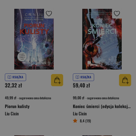
KSIĄŻKA
KSIĄŻKA
32,32 zł
59,40 zł
49,99 zł
99,00 zł
- sugerowana cena detaliczna
- sugerowana cena detaliczna
Piorun kulisty
Koniec śmierci (edycja kolekcjonerska)
Liu Cixin
Liu Cixin
8,4 (19)