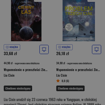
KSIĄŻKA
KSIĄŻKA
33,68 zł
26,18 zł
44,90 zł
34,90 zł
- sugerowana cena detaliczna
- sugerowana cena detaliczna
Wspomnienie o przeszłości Ziemi 2 Ciemny las
Wspomnienie o przeszłości Ziemi 1 Problem trzech ciał
Liu Cixin
Liu Cixin
8,0 (6)
Chwilowo niedostępny
Chwilowo niedostępny
Liu Cixin urodził się 23 czerwca 1963 roku w Yangquan, w chińskiej
prowincji Shanxi. Jest chińskim pisarzem science fiction. W 1988 roku