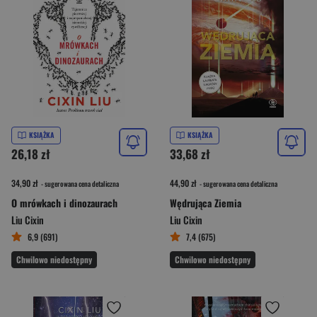
KSIĄŻKA
KSIĄŻKA
26,18 zł
33,68 zł
34,90 zł
44,90 zł
- sugerowana cena detaliczna
- sugerowana cena detaliczna
O mrówkach i dinozaurach
Wędrująca Ziemia
Liu Cixin
Liu Cixin
6,9 (691)
7,4 (675)
Chwilowo niedostępny
Chwilowo niedostępny