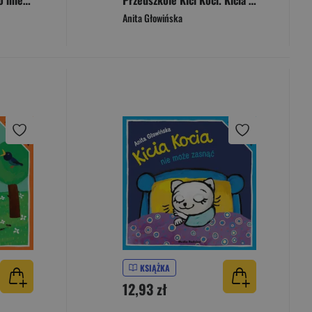
Kicia Kocia i Nunuś Kto mieszka w lesie?
Przedszkole Kici Koci. Kicia Kocia
Anita Głowińska
KSIĄŻKA
12,93 zł