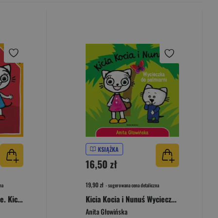
KSIĄŻKA
16,50 zł
19,90 zł
na
- sugerowana cena detaliczna
Kicia Kocia majsterkuje. Kicia Kocia
Kicia Kocia i Nunuś Wycieczka do palmiarni
Anita Głowińska