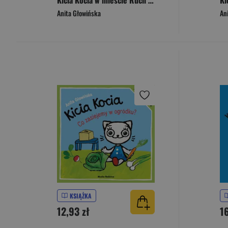
Kicia Kocia w mieście Ruch uliczny
Anita Głowińska
An
KSIĄŻKA
12,93 zł
1