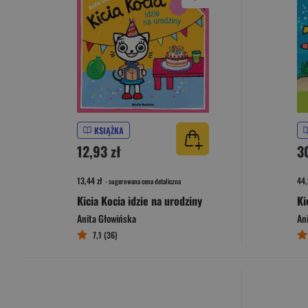
KSIĄŻKA
12,93 zł
3
13,44 zł
44,
- sugerowana cena detaliczna
Kicia Kocia idzie na urodziny
Anita Głowińska
An
7,1 (36)