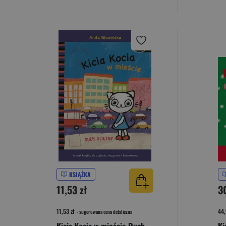
KSIĄŻKA
11,53 zł
3
11,53 zł
44,
- sugerowana cena detaliczna