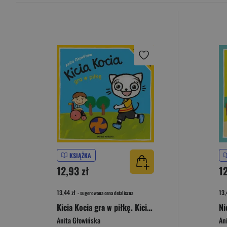
KSIĄŻKA
12,93 zł
12
13,44 zł
13,
- sugerowana cena detaliczna
Kicia Kocia gra w piłkę. Kicia Kocia
Anita Głowińska
An