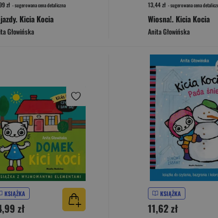
99 zł
13,44 zł
- sugerowana cena detaliczna
- sugerowana cena detalicz
jazdy. Kicia Kocia
Wiosna!. Kicia Kocia
ita Głowińska
Anita Głowińska
KSIĄŻKA
KSIĄŻKA
4,99 zł
11,62 zł