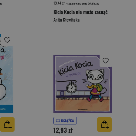
13,44 zł
na
- sugerowana cena detaliczna
Kicia Kocia nie może zasnąć
Anita Głowińska
KSIĄŻKA
12,93 zł