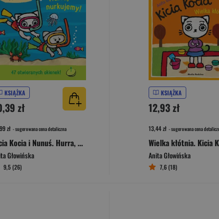
KSIĄŻKA
KSIĄŻKA
0,39 zł
12,93 zł
99 zł
13,44 zł
- sugerowana cena detaliczna
- sugerowana cena detalicz
Kicia Kocia i Nunuś. Hurra, nurkujemy!
Wielka kłótnia. Kicia 
ita Głowińska
Anita Głowińska
9,5 (26)
7,6 (18)