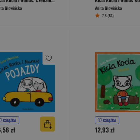
Kicia Kocia i Nunuś. Czekamy na święta! Kalendarz adwentowy z zadaniami
ita Głowińska
Anita Głowińska
7,8 (64)
KSIĄŻKA
KSIĄŻKA
6,56 zł
12,93 zł