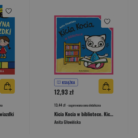
KSIĄŻKA
12,93 zł
13,44 zł
na
- sugerowana cena detaliczna
wiazdki
Kicia Kocia w bibliotece. Kicia Kocia
Anita Głowińska