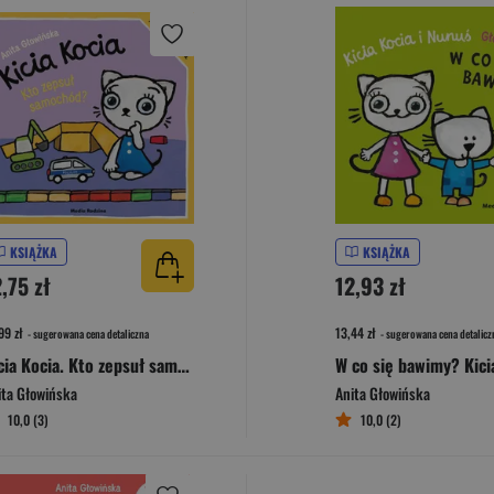
KSIĄŻKA
KSIĄŻKA
,75 zł
12,93 zł
99 zł
13,44 zł
- sugerowana cena detaliczna
- sugerowana cena detalicz
Kicia Kocia. Kto zepsuł samochód?
ita Głowińska
Anita Głowińska
10,0 (3)
10,0 (2)