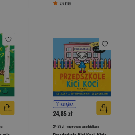
7,6 (16)
KSIĄŻKA
24,85 zł
34,99 zł
na
- sugerowana cena detaliczna