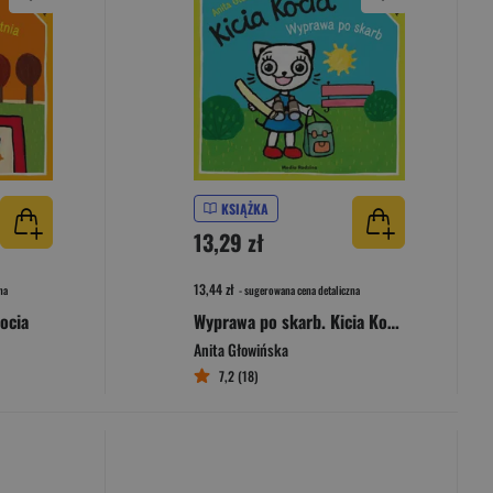
KSIĄŻKA
13,29 zł
13,44 zł
na
- sugerowana cena detaliczna
Kocia
Wyprawa po skarb. Kicia Kocia
Anita Głowińska
7,2 (18)