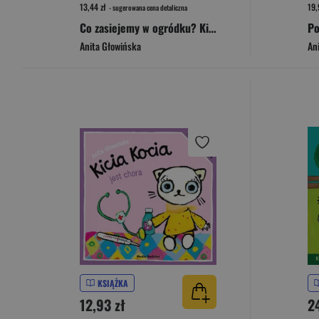
13,44 zł
19,
- sugerowana cena detaliczna
Co zasiejemy w ogródku? Kicia Kocia
Po
Anita Głowińska
An
KSIĄŻKA
12,93 zł
2