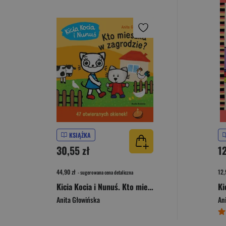
KSIĄŻKA
30,55 zł
12
44,90 zł
12,
- sugerowana cena detaliczna
Kicia Kocia i Nunuś. Kto mieszka w zagrodzie?
Anita Głowińska
An