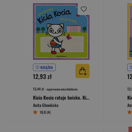
KSIĄŻKA
12,93 zł
12
13,44 zł
12,
- sugerowana cena detaliczna
Kicia Kocia ratuje boisko. Kicia Kocia
Anita Głowińska
An
10,0 (4)