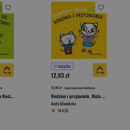
KSIĄŻKA
12,93 zł
13,44 zł
na
- sugerowana cena detaliczna
W co się bawimy? Kicia Kocia i Nunuś
Rodzina i przyjaciele. Kicia Kocia i Nunuś
Anita Głowińska
10,0 (2)