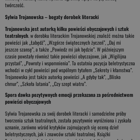
twórczość.
Sylwia Trojanowska – bogaty dorobek literacki
Trojanowska jest autorką kilku powieści obyczajowych i sztuk
teatralnych
. w dorobku literackim Trojanowskiej znaleźć można takie
powieści jak „Łabędź”, „Wzgórze świątecznych życzeń”, „Daj mi
jeszcze szansę”, a także „Powiedz mi jak będzie”. W późniejszym
czasie powstały również takie powieści obyczajowe, jak „Wigilijna
przystań”, „Powroty i wspomnienia”. Ta ostatnia pozycja beletrystyczna
wchodzi w cykl powieści pod wspólnym tytułem „Sekrety i kłamstwa”.
Trojanowska jest także autorką powieści „A gdyby tak”, „Blisko
chmur”, „Szkoła latania”, „Czy szept wiatru”.
Spora dawka pozytywnych emocji przekazana za pośrednictwem
powieści obyczajowych
Sylwia Trojanowska za swój dorobek literacki i samodzielne próby
tworzenia sztuk teatralnych, została pozytywnie wyróżniona i zyskała
uznanie, zarówno wśród krytyków zajmujących się oceną dzieł
beletrystycznych, jak i znawców sztuki teatralnej. Książki