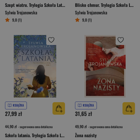
Szept wiatru. Trylogia Szkoła Latania. Tom 3
Blisko chmur. Trylogia Szkoła Latania. Tom 2
Sylwia Trojanowska
Sylwia Trojanowska
9,0 (1)
9,0 (1)
KSIĄŻKA
KSIĄŻKA
27,99 zł
31,65 zł
44,90 zł
49,90 zł
- sugerowana cena detaliczna
- sugerowana cena detaliczna
Szkoła latania. Trylogia Szkoła Latania. Tom 1
Żona nazisty