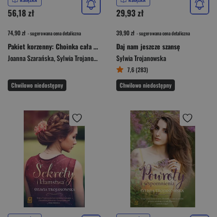
56,18 zł
29,93 zł
74,90 zł
39,90 zł
- sugerowana cena detaliczna
- sugerowana cena detaliczna
Pakiet korzenny: Choinka cała w śniegu / Wigilijna przystań / Zapach goździków
Daj nam jeszcze szansę
Joanna Szarańska
,
Sylwia Trojanowska
,
Agnieszka Lis
Sylwia Trojanowska
7,6 (283)
Chwilowo niedostępny
Chwilowo niedostępny