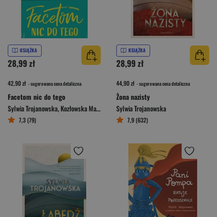
KSIĄŻKA
KSIĄŻKA
28,99 zł
28,99 zł
42,90 zł
44,90 zł
- sugerowana cena detaliczna
- sugerowana cena detaliczna
Facetom nic do tego
Żona nazisty
Sylwia Trojanowska
,
Kozłowska Malwina
Sylwia Trojanowska
7,3 (79)
7,9 (632)