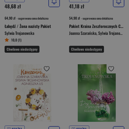
48,68 zł
41,18 zł
64,90 zł
54,90 zł
- sugerowana cena detaliczna
- sugerowana cena detaliczna
Łabędź / Żona nazisty Pakiet
Pakiet Kraina Zeszłorocznych Choinek / Wzgórze Świątecznych Życzeń
Sylwia Trojanowska
Joanna Szarańska
,
Sylwia Trojanowska
10,0 (1)
Chwilowo niedostępny
Chwilowo niedostępny
KSIĄŻKA
KSIĄŻKA