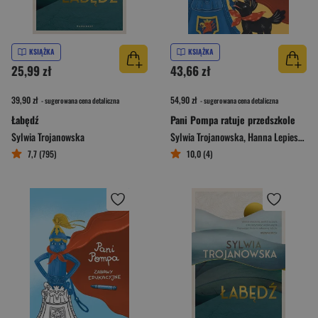
KSIĄŻKA
KSIĄŻKA
25,99 zł
43,66 zł
39,90 zł
54,90 zł
- sugerowana cena detaliczna
- sugerowana cena detaliczna
Łabędź
Pani Pompa ratuje przedszkole
Sylwia Trojanowska
Sylwia Trojanowska
,
Hanna Lepieszkiewicz-Woś
7,7 (795)
10,0 (4)