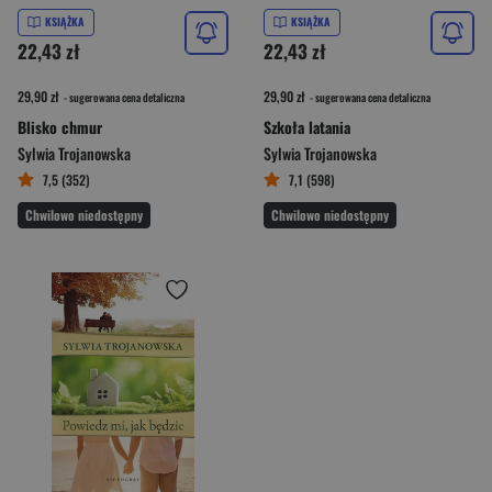
KSIĄŻKA
KSIĄŻKA
22,43 zł
22,43 zł
29,90 zł
29,90 zł
- sugerowana cena detaliczna
- sugerowana cena detaliczna
Blisko chmur
Szkoła latania
Sylwia Trojanowska
Sylwia Trojanowska
7,5 (352)
7,1 (598)
Chwilowo niedostępny
Chwilowo niedostępny