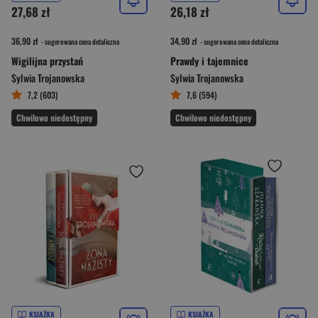
27,68 zł
26,18 zł
36,90 zł
34,90 zł
- sugerowana cena detaliczna
- sugerowana cena detaliczna
Wigilijna przystań
Prawdy i tajemnice
Sylwia Trojanowska
Sylwia Trojanowska
7,2 (603)
7,6 (594)
Chwilowo niedostępny
Chwilowo niedostępny
KSIĄŻKA
KSIĄŻKA