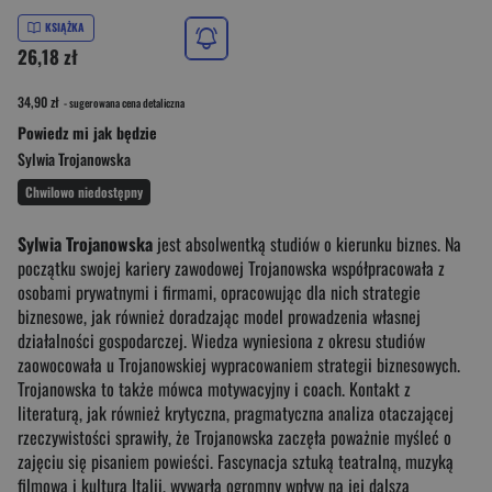
KSIĄŻKA
26,18 zł
34,90 zł
- sugerowana cena detaliczna
Powiedz mi jak będzie
Sylwia Trojanowska
Chwilowo niedostępny
Sylwia Trojanowska
jest absolwentką studiów o kierunku biznes. Na
początku swojej kariery zawodowej Trojanowska współpracowała z
osobami prywatnymi i firmami, opracowując dla nich strategie
biznesowe, jak również doradzając model prowadzenia własnej
działalności gospodarczej. Wiedza wyniesiona z okresu studiów
zaowocowała u Trojanowskiej wypracowaniem strategii biznesowych.
Trojanowska to także mówca motywacyjny i coach. Kontakt z
literaturą, jak również krytyczna, pragmatyczna analiza otaczającej
rzeczywistości sprawiły, że Trojanowska zaczęła poważnie myśleć o
zajęciu się pisaniem powieści. Fascynacja sztuką teatralną, muzyką
filmową i kulturą Italii, wywarła ogromny wpływ na jej dalszą