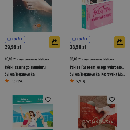
KSIĄŻKA
KSIĄŻKA
29,99 zł
38,50 zł
46,90 zł
55,00 zł
- sugerowana cena detaliczna
- sugerowana cena detaliczna
Córki czarnego munduru
Pakiet Facetom wstęp wzbroniony / Facetom nic do tego
Sylwia Trojanowska
Sylwia Trojanowska
,
Kozłowska Malwina
7,5 (357)
5,9 (7)