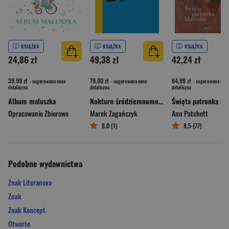
KSIĄŻKA
KSIĄŻKA
KSIĄŻKA
24,86 zł
49,38 zł
42,24 zł
39,99 zł
79,00 zł
64,99 zł
- sugerowana cena
- sugerowana cena
- sugerowana cena
detaliczna
detaliczna
detaliczna
Album maluszka
Nokturn śródziemnomorski
Opracowanie Zbiorowe
Marek Zagańczyk
Ann Patchett
8,0 (1)
8,5 (77)
Podobne wydawnictwa
Znak Literanova
Znak
Znak Koncept
Otwarte