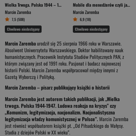
Wielka Trwoga. Polska 1944 – 1947. Ludowa reakcja na kryzys
Mobile dla menedżerów czyli jak tworzyć dobre produkty mobilne
Marcin Zaremba
Marcin Zaremba
7,5 (508)
6,9 (18)
Chwilowo niedostępny
Chwilowo niedostępny
Marcin Zaremba
urodził się 25 sierpnia 1966 roku w Warszawie.
Absolwent Uniwersytetu Warszawskiego. Doktor habilitowany nauk
humanistycznych. Pracownik Instytutu Studiów Politycznych PAN, z
którym związany jest od 1991 roku. Pasjonat i badacz najnowszej
historii Polski. Marcin Zaremba współpracował między innymi z
Gazetą Wyborczą i Polityką.
Marcin Zaremba – pisarz publikujący książki o historii
Marcin Zaremba jest autorem takich publikacji, jak „Wielka
trwoga. Polska 1944-1947. Ludowa reakcja na kryzys” czy
„Komunizm, legitymizacja, nacjonalizm. Nacjonalistyczna
legitymizacja władzy komunistycznej w Polsce”.
Marcin Zaremba
jest również współautorem książki pt. „Od Piłsudzkiego do Wałęsy.
Studia z dziejów Polski w XX wieku”.