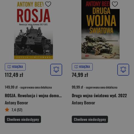
KSIĄŻKA
KSIĄŻKA
112,49 zł
74,99 zł
149,99 zł
99,99 zł
- sugerowana cena detaliczna
- sugerowana cena detaliczna
ROSJA. Rewolucja i wojna domowa 1917-1921
Druga wojna światowa wyd. 2022
Antony Beevor
Antony Beevor
7,4 (57)
Chwilowo niedostępny
Chwilowo niedostępny