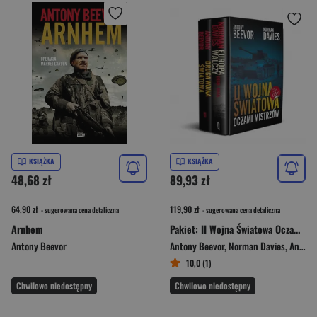
KSIĄŻKA
KSIĄŻKA
48,68 zł
89,93 zł
64,90 zł
119,90 zł
- sugerowana cena detaliczna
- sugerowana cena detaliczna
Arnhem
Pakiet: II Wojna Światowa Oczami Mistrzów
Antony Beevor
Antony Beevor
,
Norman Davies
,
Anthony Beevor
10,0 (1)
Chwilowo niedostępny
Chwilowo niedostępny