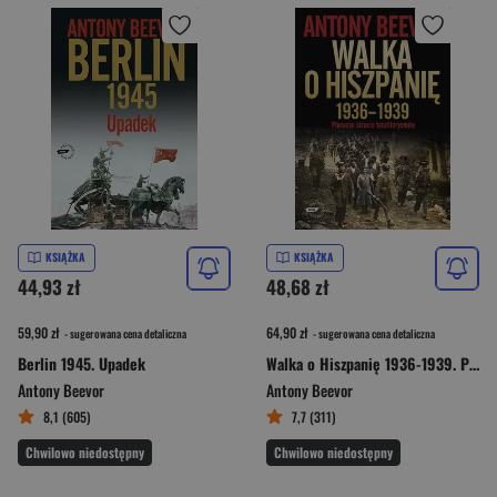
KSIĄŻKA
KSIĄŻKA
44,93 zł
48,68 zł
59,90 zł
64,90 zł
- sugerowana cena detaliczna
- sugerowana cena detaliczna
Berlin 1945. Upadek
Walka o Hiszpanię 1936-1939. Pierwsze starcie totalitaryzmów
Antony Beevor
Antony Beevor
8,1 (605)
7,7 (311)
Chwilowo niedostępny
Chwilowo niedostępny