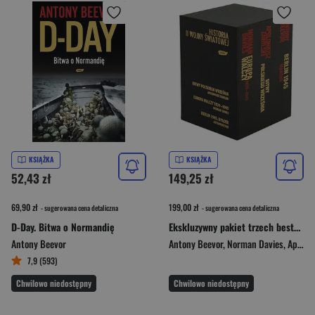
KSIĄŻKA
KSIĄŻKA
52,43 zł
149,25 zł
69,90 zł
199,00 zł
- sugerowana cena detaliczna
- sugerowana cena detaliczna
D-Day. Bitwa o Normandię
Ekskluzywny pakiet trzech bestsellerów historycznych
Antony Beevor
Antony Beevor
,
Norman Davies
,
Apoloniusz Zawilski
7,9 (593)
Chwilowo niedostępny
Chwilowo niedostępny