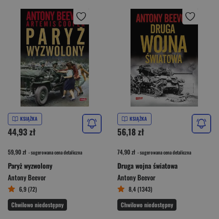
KSIĄŻKA
KSIĄŻKA
44,93 zł
56,18 zł
59,90 zł
74,90 zł
- sugerowana cena detaliczna
- sugerowana cena detaliczna
Paryż wyzwolony
Druga wojna światowa
Antony Beevor
Antony Beevor
6,9 (72)
8,4 (1343)
Chwilowo niedostępny
Chwilowo niedostępny