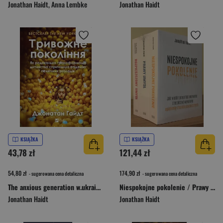
Jonathan Haidt
,
Anna Lembke
Jonathan Haidt
KSIĄŻKA
KSIĄŻKA
43,78 zł
121,44 zł
54,80 zł
174,90 zł
- sugerowana cena detaliczna
- sugerowana cena detaliczna
The anxious generation w.ukraińska
Niespokojne pokolenie / Prawy umysł / Rozpieszczony umysł Pakiet
Jonathan Haidt
Jonathan Haidt