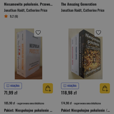
Niesamowite pokolenie. Przewodnik po zabawie i wolności w świecie pełnym ekranów
The Amazing Generation
Jonathan Haidt
,
Catherine Price
Jonathan Haidt
,
Catherine Price
9,2 (6)
KSIĄŻKA
KSIĄŻKA
71,99 zł
118,98 zł
105,90 zł
174,90 zł
- sugerowana cena detaliczna
- sugerowana cena detaliczna
Pakiet: Niespokojne pokolenie / Niewolnicy dopaminy
Pakiet Niespokojne pokolenie / Prawy umysł / Rozpieszczony umysł