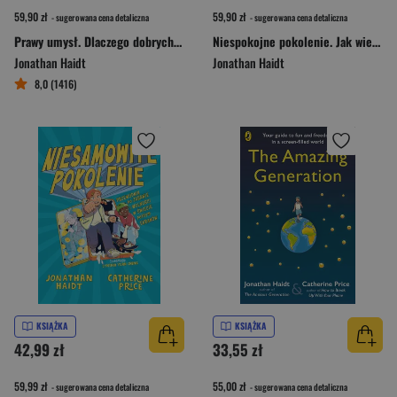
59,90 zł
59,90 zł
- sugerowana cena detaliczna
- sugerowana cena detaliczna
Prawy umysł. Dlaczego dobrych ludzi dzieli religia i polityka
Niespokojne pokolenie. Jak wielkie przeprogramowanie dzieciństwa wywołało epidemie chorób psychicznych
Jonathan Haidt
Jonathan Haidt
8,0 (1416)
KSIĄŻKA
KSIĄŻKA
42,99 zł
33,55 zł
59,99 zł
55,00 zł
- sugerowana cena detaliczna
- sugerowana cena detaliczna