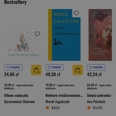
Bestsellery
KSIĄŻKA
KSIĄŻKA
KSIĄŻKA
24,86 zł
49,38 zł
42,24 zł
39,99 zł
79,00 zł
64,99 zł
- sugerowana cena
- sugerowana cena
- sugerowana cena
detaliczna
detaliczna
detaliczna
Album maluszka
Nokturn śródziemnomorski
Opracowanie Zbiorowe
Marek Zagańczyk
Ann Patchett
8,0 (1)
8,5 (77)