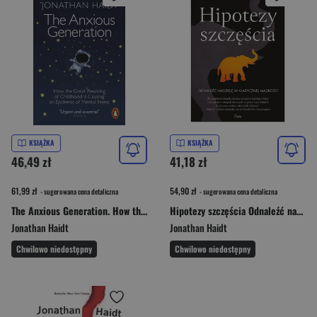
KSIĄŻKA
KSIĄŻKA
46,49 zł
41,18 zł
61,99 zł
54,90 zł
- sugerowana cena detaliczna
- sugerowana cena detaliczna
The Anxious Generation. How the Great Rewiring of Childhood Is Causing an Epidemic of Mental Illness wer. angielska
Hipotezy szczęścia Odnaleźć nadzieję w klasycznej mądrości
Jonathan Haidt
Jonathan Haidt
Chwilowo niedostępny
Chwilowo niedostępny