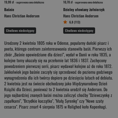
19,99 zł
10,70 zł
- sugerowana cena detaliczna
- sugerowana cena detaliczna
Baśnie
Dzielny ołowiany żołnierzyk
Hans Christian Andersen
Hans Christian Andersen
6,8 (113)
Chwilowo niedostępny
Chwilowo niedostępny
Urodzony 2 kwietnia 1805 roku w Odense, popularny duński pisarz i
poeta, którego centrum zainteresowania stanowiła baśń. Pierwszy ich
zbiór „Baśnie opowiedziane dla dzieci”, wydał w Danii w roku 1835, a
kolejne tomy ukazały się na przełomie lat 1836 i 1837. Zachęcony
powodzeniem pierwszej serii, pisarz wydawał kolejne aż do roku 1872.
Jakkolwiek jego baśnie zaczęły się sprzedawać do poziomu godziwego
wynagrodzenia dla ich twórcy dopiero po dziesięciu latach od debiutu.
2 kwietnia jest na świecie obchodzony jako Międzynarodowy Dzień
Książki dla Dzieci, ponieważ to 2 kwietnia urodził się Andersen. Do
jego najbardziej znanych baśni można zaliczyć choćby "Dziewczynkę z
zapałkami", "Brzydkie kaczątko", "Małą Syrenkę" czy "Nowe szaty
cesarza". Pisarz zmarł 4 sierpnia 1875 w Rolighed koło Kopenhagi.