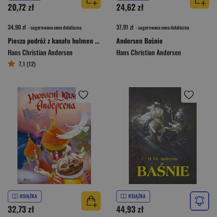
20,72 zł
24,62 zł
34,90 zł
37,91 zł
- sugerowana cena detaliczna
- sugerowana cena detaliczna
Piesza podróż z kanału holmen na wschodni cypel wyspy amager w latach 1828 i 1829
Andersen Baśnie
Hans Christian Andersen
Hans Christian Andersen
7,1 (12)
KSIĄŻKA
KSIĄŻKA
32,73 zł
44,93 zł