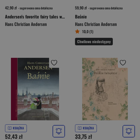
42,90 zł
59,90 zł
- sugerowana cena detaliczna
- sugerowana cena detaliczna
Andersen's favorite fairy tales w. ukraińska
Baśnie
Hans Christian Andersen
Hans Christian Andersen
10,0 (1)
Chwilowo niedostępny
KSIĄŻKA
KSIĄŻKA
52,43 zł
33,75 zł