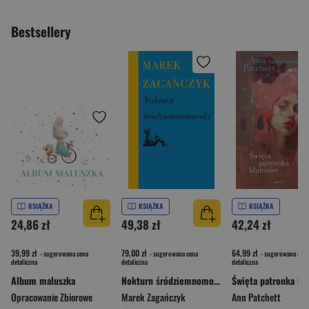
Bestsellery
KSIĄŻKA
KSIĄŻKA
KSIĄŻKA
24,86 zł
49,38 zł
42,24 zł
39,99 zł
79,00 zł
64,99 zł
- sugerowana cena
- sugerowana cena
- sugerowana cena
detaliczna
detaliczna
detaliczna
Album maluszka
Nokturn śródziemnomorski
Opracowanie Zbiorowe
Marek Zagańczyk
Ann Patchett