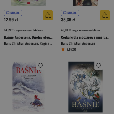
KSIĄŻKA
KSIĄŻKA
12,99 zł
35,36 zł
14,99 zł
45,00 zł
- sugerowana cena detaliczna
- sugerowana cena detaliczna
Baśnie Andersena. Dzielny ołowiany żołnierzyk i...
Córka króla moczarów i inne baśnie
Hans Christian Andersen
,
Regina Land
Hans Christian Andersen
7,6 (27)