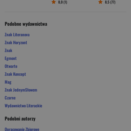
8,0 (1)
8,5 (77)
Podobne wydawnictwa
Znak Literanova
Znak Horyzont
Znak
Egmont
Otwarte
Znak Koncept
Mag
Znak JednymSłowem
Czarne
Wydawnictwo Literackie
Podobni autorzy
Opracowanie Zbiorowe