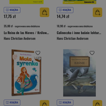
KSIĄŻKA
KSIĄŻKA
17,75 zł
14,74 zł
35,00 zł
18,90 zł
- sugerowana cena detaliczna
- sugerowana cena detaliczna
La Reina de las Nieves / Królowa Śniegu z podręcznym słownikiem hiszpańsko-polskim Poziom A2/B1 (wyd. 2022)
Calineczka i inne baśnie lektura z opracowaniem
Hans Christian Andersen
Hans Christian Andersen
KSIĄŻKA
KSIĄŻKA