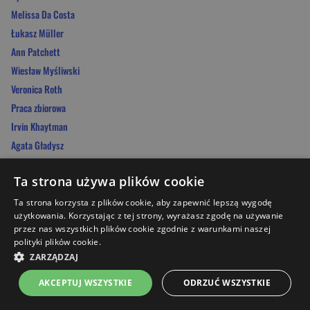
Melissa Da Costa
Łukasz Müller
Ann Patchett
Wiesław Myśliwski
Veronica Roth
Praca zbiorowa
Irvin Khaytman
Agata Gładysz
Michał Witkowski
Ta strona używa plików cookie
Ta strona korzysta z plików cookie, aby zapewnić lepszą wygodę
DARMOWA DOSTAWA
użytkowania. Korzystając z tej strony, wyrażasz zgodę na używanie
przez nas wszystkich plików cookie zgodnie z warunkami naszej
za zapis do newslettera!
polityki plików cookie.
Nowości, promocje, inspiracje – wszystko na Twoim mailu.
ZARZĄDZAJ
*Kod jednorazowego użycia przy minimalnej wartości koszyka 89 zł.
AKCEPTUJ WSZYSTKIE
ODRZUĆ WSZYSTKIE
Twój adres e-mail
Strona główna
Menu
Kontakt
Listy zakupowe
Koszyk