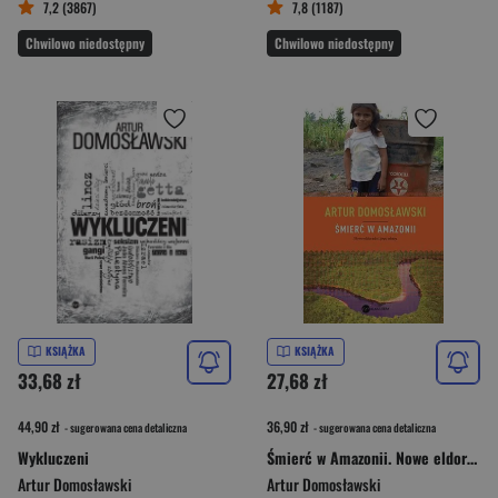
7,2 (3867)
7,8 (1187)
Chwilowo niedostępny
Chwilowo niedostępny
KSIĄŻKA
KSIĄŻKA
33,68 zł
27,68 zł
44,90 zł
36,90 zł
- sugerowana cena detaliczna
- sugerowana cena detaliczna
Wykluczeni
Śmierć w Amazonii. Nowe eldorado i jego ofiary
Artur Domosławski
Artur Domosławski