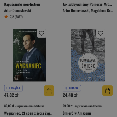
Kapuściński non-fiction
Jak zdobywaliśmy Pomorze Mroczne historie z „ziem odzyskanych”
Artur Domosławski
Artur Domosławski
,
Magdalena Grzebałkowska
7,2 (3867)
KSIĄŻKA
KSIĄŻKA
47,82 zł
24,48 zł
80,00 zł
29,90 zł
- sugerowana cena detaliczna
- sugerowana cena detaliczna
Wygnaniec. 21 scen z życia Zygmunta Baumana
Śmierć w Amazonii