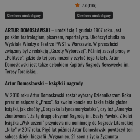
7,8 (1187)
Chwilowo niedostępny
Chwilowo niedostępny
ARTUR DOMOSŁAWSKI
– urodził się 1 grudnia 1967 roku. Jest
polskim teatrologiem, pisarzem, reportażystą. Ukończył studia na
Wydziale Wiedzy o Teatrze PWST w Warszawie. W przeszłości
związany był z redakcją „Gazety Wyborczej”. Później zaczął pracę w
„Polityce”, gdzie do tej pory możemy czytać jego teksty. Artur
Domosławski jest także członkiem Kapituły Nagrody Newsweeka im.
Teresy Torańskiej.
Artur Domosławski – książki i nagrody
W 2010 roku Artur Domosławski został wybrany Dziennikarzem Roku
przez miesięcznik „Press”. Na swoim koncie ma także takie głośne
książki, jak choćby „Gorączka latynoamerykańska”, czy też „Ameryka
zbuntowana”. Za tę drugą otrzymał Nagrodę im. Beaty Pawlak. Z kolei
książka „Wykluczeni” przyniosła mu nominację do Nagrody Literackiej
„Nike” w 2017 roku. Pięć lat później Artur Domosławski powtórzył ten
sukces dzięki biografii „Wygnaniec. 21 scen z życia Zygmunta