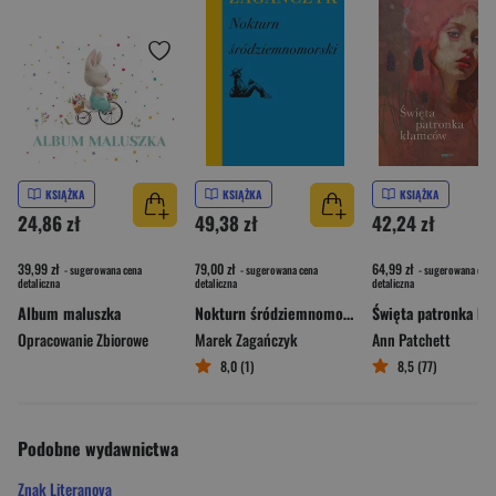
KSIĄŻKA
KSIĄŻKA
KSIĄŻKA
24,86 zł
49,38 zł
42,24 zł
39,99 zł
79,00 zł
64,99 zł
- sugerowana cena
- sugerowana cena
- sugerowana cena
detaliczna
detaliczna
detaliczna
Album maluszka
Nokturn śródziemnomorski
Opracowanie Zbiorowe
Marek Zagańczyk
Ann Patchett
8,0 (1)
8,5 (77)
Podobne wydawnictwa
Znak Literanova