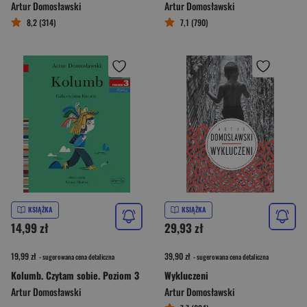
Artur Domosławski
Artur Domosławski
8,2 (314)
7,1 (790)
KSIĄŻKA
KSIĄŻKA
14,99 zł
29,93 zł
19,99 zł
39,90 zł
- sugerowana cena detaliczna
- sugerowana cena detaliczna
Kolumb. Czytam sobie. Poziom 3
Wykluczeni
Artur Domosławski
Artur Domosławski