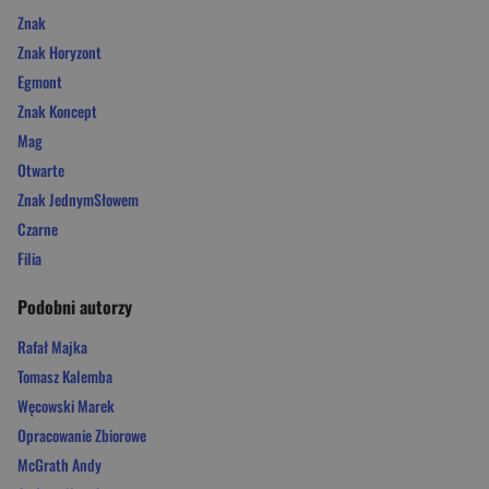
Znak
Znak Horyzont
Egmont
Znak Koncept
Mag
Otwarte
Znak JednymSłowem
Czarne
Filia
Podobni autorzy
Rafał Majka
Tomasz Kalemba
Węcowski Marek
Opracowanie Zbiorowe
McGrath Andy