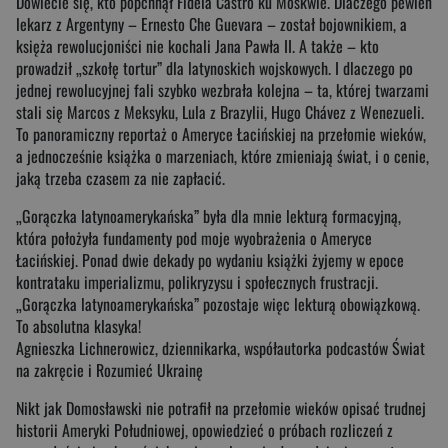
Dowiecie się, kto popchnął Fidela Castro ku Moskwie. Dlaczego pewien
lekarz z Argentyny – Ernesto Che Guevara – został bojownikiem, a
księża rewolucjoniści nie kochali Jana Pawła II. A także – kto
prowadził „szkołę tortur” dla latynoskich wojskowych. I dlaczego po
jednej rewolucyjnej fali szybko wezbrała kolejna – ta, której twarzami
stali się Marcos z Meksyku, Lula z Brazylii, Hugo Chávez z Wenezueli.
To panoramiczny reportaż o Ameryce Łacińskiej na przełomie wieków,
a jednocześnie książka o marzeniach, które zmieniają świat, i o cenie,
jaką trzeba czasem za nie zapłacić.
„Gorączka latynoamerykańska” była dla mnie lekturą formacyjną,
która położyła fundamenty pod moje wyobrażenia o Ameryce
Łacińskiej. Ponad dwie dekady po wydaniu książki żyjemy w epoce
kontrataku imperializmu, polikryzysu i społecznych frustracji.
„Gorączka latynoamerykańska” pozostaje więc lekturą obowiązkową.
To absolutna klasyka!
Agnieszka Lichnerowicz, dziennikarka, współautorka podcastów Świat
na zakręcie i Rozumieć Ukrainę
Nikt jak Domosławski nie potrafił na przełomie wieków opisać trudnej
historii Ameryki Południowej, opowiedzieć o próbach rozliczeń z