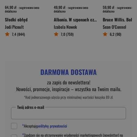
64,90 zł
49,90 zł
59,90 zł
- sugerowana cena
- sugerowana cena
- sugerowana cena
detaliczna
detaliczna
detaliczna
Słodki obłęd
Albania. W szponach czarnego orła
Jodi Picoult
Izabela Nowek
Sean O'Connel
7,4 (844)
7,0 (759)
6,2 (90)
DARMOWA DOSTAWA
za zapis do newslettera!
Nowości, promocje, inspiracje – wszystko na Twoim mailu.
*Kod jednorazowego użycia przy minimalnej wartości koszyka 89 zł.
Twój adres e-mail
*
Akceptuję
politykę prywatności
*
Zgadzam się na otrzymywanie wiadomości marketingowych (newsletter) na