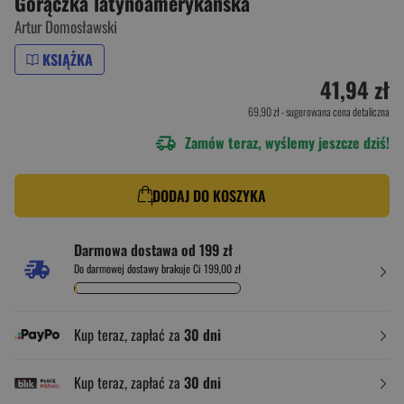
Gorączka latynoamerykańska
Artur Domosławski
KSIĄŻKA
41,94 zł
69,90 zł
- sugerowana cena detaliczna
Zamów teraz, wyślemy jeszcze dziś!
DODAJ DO KOSZYKA
Darmowa dostawa od 199 zł
Do darmowej dostawy brakuje Ci 199,00 zł
Kup teraz, zapłać za
30 dni
Kup teraz, zapłać za
30 dni