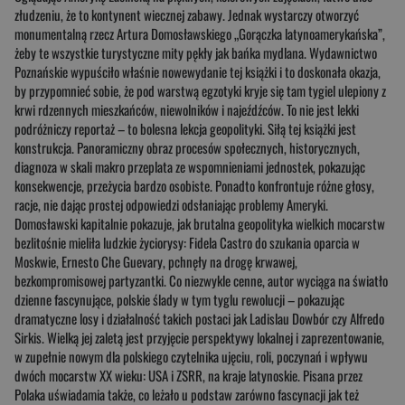
złudzeniu, że to kontynent wiecznej zabawy. Jednak wystarczy otworzyć
monumentalną rzecz Artura Domosławskiego „Gorączka latynoamerykańska”,
żeby te wszystkie turystyczne mity pękły jak bańka mydlana. Wydawnictwo
Poznańskie wypuściło właśnie nowewydanie tej książki i to doskonała okazja,
by przypomnieć sobie, że pod warstwą egzotyki kryje się tam tygiel ulepiony z
krwi rdzennych mieszkańców, niewolników i najeźdźców. To nie jest lekki
podróżniczy reportaż – to bolesna lekcja geopolityki. Siłą tej książki jest
konstrukcja. Panoramiczny obraz procesów społecznych, historycznych,
diagnoza w skali makro przeplata ze wspomnieniami jednostek, pokazując
konsekwencje, przeżycia bardzo osobiste. Ponadto konfrontuje różne głosy,
racje, nie dając prostej odpowiedzi odsłaniając problemy Ameryki.
Domosławski kapitalnie pokazuje, jak brutalna geopolityka wielkich mocarstw
bezlitośnie mieliła ludzkie życiorysy: Fidela Castro do szukania oparcia w
Moskwie, Ernesto Che Guevary, pchnęły na drogę krwawej,
bezkompromisowej partyzantki. Co niezwykle cenne, autor wyciąga na światło
dzienne fascynujące, polskie ślady w tym tyglu rewolucji – pokazując
dramatyczne losy i działalność takich postaci jak Ladislau Dowbór czy Alfredo
Sirkis. Wielką jej zaletą jest przyjęcie perspektywy lokalnej i zaprezentowanie,
w zupełnie nowym dla polskiego czytelnika ujęciu, roli, poczynań i wpływu
dwóch mocarstw XX wieku: USA i ZSRR, na kraje latynoskie. Pisana przez
Polaka uświadamia także, co leżało u podstaw zarówno fascynacji jak też