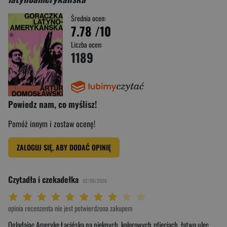
Średnia ocen:
7.78
/10
Liczba ocen:
1189
Powiedz nam, co myślisz!
Pomóż innym i zostaw ocenę!
ZALOGUJ SIĘ, ABY DODAĆ OPINIĘ
Czytadła i czekadełka
02/06/2026
Twoja ocena: Beznadziejna 1/10"
Twoja ocena: Bardzo słaba 2/10"
Twoja ocena: Słaba 3/10"
Twoja ocena: Może być 4/10"
Twoja ocena: Przeciętna 5/10"
Twoja ocena: Dobra 6/10"
Twoja ocena: Bardzo dobra 7/10"
Twoja ocena: Rewelacyjna 8/10"
Twoja ocena: Wybitna 9/10"
Twoja ocena: Arcydzieło 10/10"
opinia recenzenta nie jest potwierdzona zakupem
Oglądając Amerykę Łacińską na pięknych, kolorowych zdjęciach, łatwo ulec