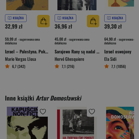
KSIĄŻKA
KSIĄŻKA
KSIĄŻKA
32,99 zł
36,96 zł
39,30 zł
59,99 zł
45,00 zł
64,90 zł
- sugerowana cena
- sugerowana cena
- sugerowana cena
detaliczna
detaliczna
detaliczna
Izrael – Palestyna. Pokój czy święta wojna
Sarajewo Rany są nadal zbyt głębokie
Izrael oswojony
Mario Vargas Llosa
Hervé Ghesquiere
Ela Sidi
6,7 (342)
7,1 (216)
7,1 (1056)
Inne książki
Artur Domosławski