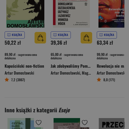
KSIĄŻKA
KSIĄŻKA
KSIĄŻKA
50,22 zł
39,36 zł
63,34 zł
89,90 zł
65,00 zł
99,90 zł
- sugerowana cena
- sugerowana cena
- sugerowana cena
detaliczna
detaliczna
detaliczna
Kapuściński non-fiction
Jak zdobywaliśmy Pomorze Mroczne historie z „ziem odzyskanych”
Artur Domosławski
Artur Domosławski
,
Magdalena Grzebałkowska
Artur Domosławski
,
Ma
7,2 (3867)
8,0 (171)
Inne książki z kategorii
Eseje