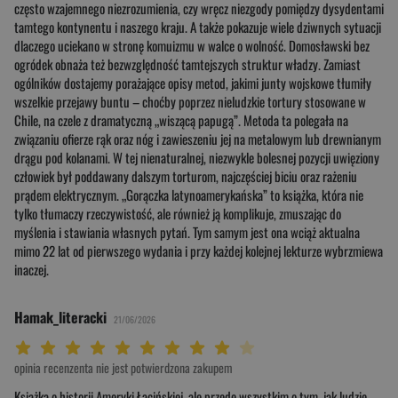
często wzajemnego niezrozumienia, czy wręcz niezgody pomiędzy dysydentami
tamtego kontynentu i naszego kraju. A także pokazuje wiele dziwnych sytuacji
dlaczego uciekano w stronę komuizmu w walce o wolność. Domosławski bez
ogródek obnaża też bezwzględność tamtejszych struktur władzy. Zamiast
ogólników dostajemy porażające opisy metod, jakimi junty wojskowe tłumiły
wszelkie przejawy buntu – choćby poprzez nieludzkie tortury stosowane w
Chile, na czele z dramatyczną „wiszącą papugą”. Metoda ta polegała na
związaniu ofierze rąk oraz nóg i zawieszeniu jej na metalowym lub drewnianym
drągu pod kolanami. W tej nienaturalnej, niezwykle bolesnej pozycji uwięziony
człowiek był poddawany dalszym torturom, najczęściej biciu oraz rażeniu
prądem elektrycznym. „Gorączka latynoamerykańska” to książka, która nie
tylko tłumaczy rzeczywistość, ale również ją komplikuje, zmuszając do
myślenia i stawiania własnych pytań. Tym samym jest ona wciąż aktualna
mimo 22 lat od pierwszego wydania i przy każdej kolejnej lekturze wybrzmiewa
inaczej.
Hamak_literacki
21/06/2026
Twoja ocena: Beznadziejna 1/10"
Twoja ocena: Bardzo słaba 2/10"
Twoja ocena: Słaba 3/10"
Twoja ocena: Może być 4/10"
Twoja ocena: Przeciętna 5/10"
Twoja ocena: Dobra 6/10"
Twoja ocena: Bardzo dobra 7/10"
Twoja ocena: Rewelacyjna 8/10"
Twoja ocena: Wybitna 9/10"
Twoja ocena: Arcydzieło 10/10"
opinia recenzenta nie jest potwierdzona zakupem
Książka o historii Ameryki Łacińskiej, ale przede wszystkim o tym, jak ludzie