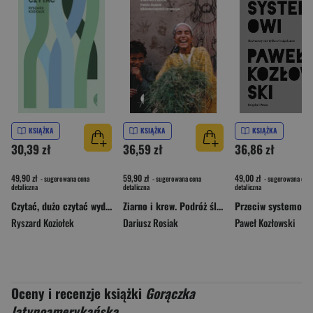
KSIĄŻKA
KSIĄŻKA
KSIĄŻKA
30,39 zł
36,59 zł
36,86 zł
49,90 zł
59,90 zł
49,00 zł
- sugerowana cena
- sugerowana cena
- sugerowana cena
detaliczna
detaliczna
detaliczna
Czytać, dużo czytać wyd. 2
Ziarno i krew. Podróż śladami bliskowschodnich chrześcijan wyd. 3
Przeciw systemowi
Ryszard Koziołek
Dariusz Rosiak
Paweł Kozłowski
Oceny i recenzje książki
Gorączka
latynoamerykańska