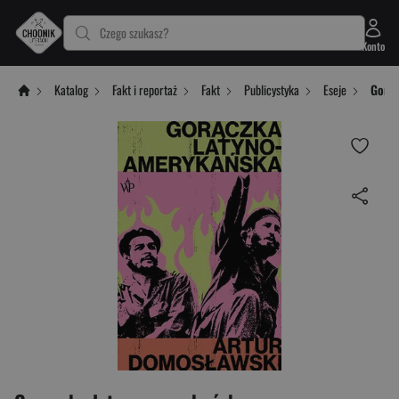
Czego szukasz?
Konto
Katalog
Fakt i reportaż
Fakt
Publicystyka
Eseje
Gorąc