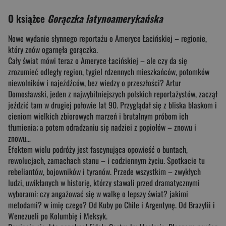
O książce
Gorączka latynoamerykańska
Nowe wydanie słynnego reportażu o Ameryce Łacińskiej – regionie,
który znów ogarnęła gorączka.
Cały świat mówi teraz o Ameryce Łacińskiej – ale czy da się
zrozumieć odległy region, tygiel rdzennych mieszkańców, potomków
niewolników i najeźdźców, bez wiedzy o przeszłości? Artur
Domosławski, jeden z najwybitniejszych polskich reportażystów, zaczął
jeździć tam w drugiej połowie lat 90. Przyglądał się z bliska blaskom i
cieniom wielkich zbiorowych marzeń i brutalnym próbom ich
tłumienia; a potem odradzaniu się nadziei z popiołów – znowu i
znowu…
Efektem wielu podróży jest fascynująca opowieść o buntach,
rewolucjach, zamachach stanu – i codziennym życiu. Spotkacie tu
rebeliantów, bojowników i tyranów. Przede wszystkim – zwykłych
ludzi, uwikłanych w historię, którzy stawali przed dramatycznymi
wyborami: czy angażować się w walkę o lepszy świat? jakimi
metodami? w imię czego? Od Kuby po Chile i Argentynę. Od Brazylii i
Wenezueli po Kolumbię i Meksyk.