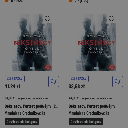
6,4 (523)
7,7 (1120)
KSIĄŻKA
KSIĄŻKA
41,24 zł
33,68 zł
54,99 zł
44,90 zł
- sugerowana cena detaliczna
- sugerowana cena detaliczna
Beksińscy. Portret podwójny (2021)
Beksińscy. Portret podwójny
Magdalena Grzebałkowska
Magdalena Grzebałkowska
Chwilowo niedostępny
Chwilowo niedostępny