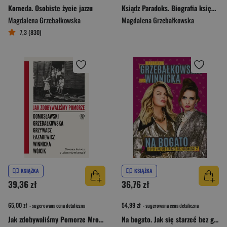
Komeda. Osobiste życie jazzu
Ksiądz Paradoks. Biografia księdza Jana Twardowskiego [2025]
Magdalena Grzebałkowska
Magdalena Grzebałkowska
7,3 (830)
KSIĄŻKA
KSIĄŻKA
39,36 zł
36,76 zł
65,00 zł
54,99 zł
- sugerowana cena detaliczna
- sugerowana cena detaliczna
Jak zdobywaliśmy Pomorze Mroczne historie z „ziem odzyskanych”
Na bogato. Jak się starzeć bez godności 2