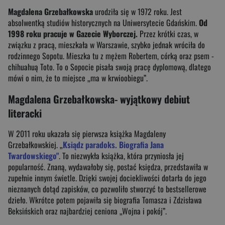
Magdalena Grzebałkowska
urodziła się w 1972 roku. Jest
absolwentką studiów historycznych na Uniwersytecie Gdańskim.
Od
1998 roku pracuje w Gazecie Wyborczej.
Przez krótki czas, w
związku z pracą, mieszkała w Warszawie, szybko jednak wróciła do
rodzinnego Sopotu. Mieszka tu z mężem Robertem, córką oraz psem -
chihuahuą Toto. To o Sopocie pisała swoją pracę dyplomową, dlatego
mówi o nim, że to miejsce „ma w krwioobiegu”.
Magdalena Grzebałkowska- wyjątkowy debiut
literacki
W 2011 roku ukazała się pierwsza książka Magdaleny
Grzebałkowskiej. „
Ksiądz paradoks. Biografia Jana
Twardowskiego"
. To niezwykła książka, która przyniosła jej
popularność. Znaną, wydawałoby się, postać księdza, przedstawiła w
zupełnie innym świetle. Dzięki swojej dociekliwości dotarła do jego
nieznanych dotąd zapisków, co pozwoliło stworzyć to bestsellerowe
dzieło. Wkrótce potem pojawiła się biografia Tomasza i Zdzisława
Beksińskich oraz najbardziej ceniona „Wojna i pokój”.