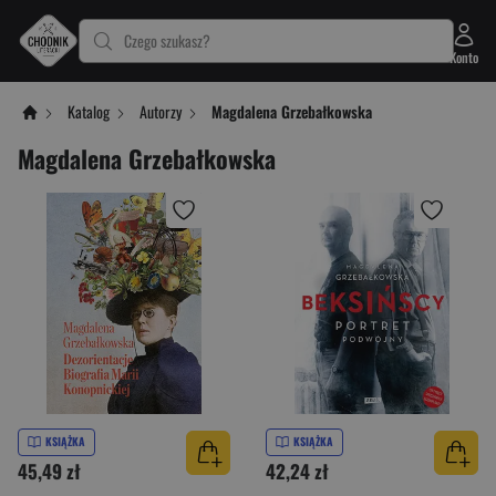
Czego szukasz?
Konto
Katalog
Autorzy
Magdalena Grzebałkowska
Magdalena Grzebałkowska
KSIĄŻKA
KSIĄŻKA
45,49 zł
42,24 zł