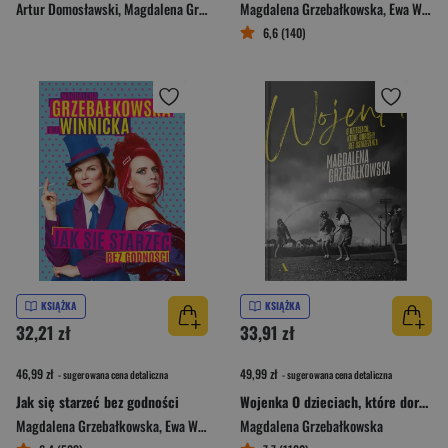
Artur Domosławski
,
Magdalena Grzebałkowska
Magdalena Grzebałkowska
,
Marta Grzywacz
,
Ewa Winnicka
6,6 (140)
KSIĄŻKA
KSIĄŻKA
32,21 zł
33,91 zł
46,99 zł
49,99 zł
- sugerowana cena detaliczna
- sugerowana cena detaliczna
Jak się starzeć bez godności
Wojenka O dzieciach, które dorosły bez ostrzeżenia
Magdalena Grzebałkowska
,
Ewa Winnicka
Magdalena Grzebałkowska