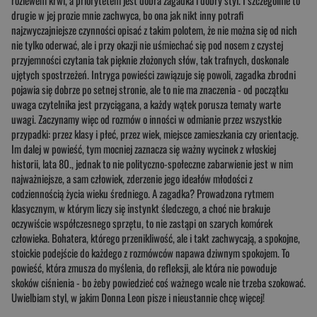
rozlewem krwi, a priorytetem jest dobra zagadka i dobry styl. I szczególnie to
drugie w jej prozie mnie zachwyca, bo ona jak nikt inny potrafi
najzwyczajniejsze czynności opisać z takim polotem, że nie można się od nich
nie tylko oderwać, ale i przy okazji nie uśmiechać się pod nosem z czystej
przyjemności czytania tak pięknie złożonych słów, tak trafnych, doskonale
ujętych spostrzeżeń. Intryga powieści zawiązuje się powoli, zagadka zbrodni
pojawia się dobrze po setnej stronie, ale to nie ma znaczenia - od początku
uwaga czytelnika jest przyciągana, a każdy wątek porusza tematy warte
uwagi. Zaczynamy więc od rozmów o inności w odmianie przez wszystkie
przypadki: przez klasy i płeć, przez wiek, miejsce zamieszkania czy orientację.
Im dalej w powieść, tym mocniej zaznacza się ważny wycinek z włoskiej
historii, lata 80., jednak to nie polityczno-społeczne zabarwienie jest w nim
najważniejsze, a sam człowiek, zderzenie jego ideałów młodości z
codziennością życia wieku średniego. A zagadka? Prowadzona rytmem
klasycznym, w którym liczy się instynkt śledczego, a choć nie brakuje
oczywiście współczesnego sprzętu, to nie zastąpi on szarych komórek
człowieka. Bohatera, którego przenikliwość, ale i takt zachwycają, a spokojne,
stoickie podejście do każdego z rozmówców napawa dziwnym spokojem. To
powieść, która zmusza do myślenia, do refleksji, ale która nie powoduje
skoków ciśnienia - bo żeby powiedzieć coś ważnego wcale nie trzeba szokować.
Uwielbiam styl, w jakim Donna Leon pisze i nieustannie chcę więcej!