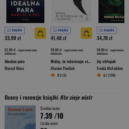
KSIĄŻKA
KSIĄŻKA
KSIĄŻKA
33,99 zł
41,48 zł
34,70 zł
52,99 zł
59,99 zł
59,90 zł
- sugerowana cena
- sugerowana cena
- sugerowana cena
detaliczna
detaliczna
detaliczna
Idealna para
Widzę, że interesuje cię ciemność
Jej chłopak
Marcel Moss
Illarion Pawliuk
Freida McFadden
8,3 (3)
6,7 (130)
Oceny i recenzje książki
Kto sieje wiatr
Średnia ocen:
7.39
/10
Liczba ocen: