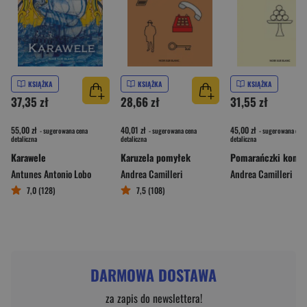
KSIĄŻKA
KSIĄŻKA
KSIĄŻKA
37,35 zł
28,66 zł
31,55 zł
55,00 zł
40,01 zł
45,00 zł
- sugerowana cena
- sugerowana cena
- sugerowana cena
detaliczna
detaliczna
detaliczna
Karawele
Karuzela pomyłek
Antunes Antonio Lobo
Andrea Camilleri
Andrea Camilleri
7,0 (128)
7,5 (108)
DARMOWA DOSTAWA
za zapis do newslettera!