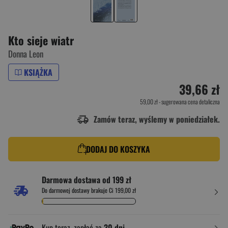
Kto sieje wiatr
Donna Leon
KSIĄŻKA
39,66 zł
59,00 zł
- sugerowana cena detaliczna
Zamów teraz, wyślemy w poniedziałek.
DODAJ DO KOSZYKA
Darmowa dostawa od 199 zł
Do darmowej dostawy brakuje Ci 199,00 zł
Kup teraz, zapłać za
30 dni