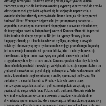
włoskiego terroryzmu. Śledztwo szybko przestaje być tylko szukaniem
mordercy, a staje się dla komisarza osobistą wyprawą w przeszłość, do czasów
własnej młodości, gdy świat wydawał się łatwiejszy do naprawienia, a
wzniosłe idee kształtowały rzeczywistość. Donna Leon jak nikt inny potrafi
budować klimat. Wenecja w tej powieści jest pełnoprawną bohaterką –
wspaniała, niedostępna, momentami nieprzyjazna dla swoich mieszkańców,
ale fascynująca nawet w listopadowej szarości. Komisarz Brunetti to postać,
którą trudno nie darzyć sympatią. Nie jest to typowy filmowy gliniarz
biegający z bronią po ulicach; to człowiek myślący, oczytany, niezwykle
rodzinny i obdarzony sporym dystansem do swojego przełożonego. Jego siłą
jest obserwacja i umiejętność łączenia faktów, które dla innych pozostają
niewidoczne. W tym tomie towarzyszy mu galeria ciekawych postaci
drugoplanowych, w tym urocza suczka Sara oraz postać zakonnicy, których
obecność dodaje całości niezwykłego wdzięku, ale też staje się pretekstem do
głębszych rozważań nad psychologią i naturą wiary. Autorka doskonale radzi
sobie z łączeniem intrygi kryminalnej z analizą społeczną i polityczną. Nie
dostajemy tu sielanki, lecz obraz Włoch, w których dawne urazy,
nierozwiązane zagadki sprzed lat i polityczne niepokoje wciąż żyją pod
powierzchnią eleganckich fasad Palazzo Zaffo dei Leoni. Kto sieje wiatr to
kryminał w najlepszym wydaniu: spokojnie prowadzony, intelektualnie
stymulujący i pełen niuansów, które sprawiają, że lektura staje się prawdziwą
przyjemnością. Czytelnik ma szansę poczuć zapach weneckiej kawy, usłyszeć