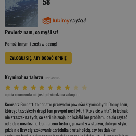
58
Powiedz nam, co myślisz!
Pomóż innym i zostaw ocenę!
ZALOGUJ SIĘ, ABY DODAĆ OPINIĘ
Kryminał na talerzu
09/04/2026
Twoja ocena: Beznadziejna 1/10"
Twoja ocena: Bardzo słaba 2/10"
Twoja ocena: Słaba 3/10"
Twoja ocena: Może być 4/10"
Twoja ocena: Przeciętna 5/10"
Twoja ocena: Dobra 6/10"
Twoja ocena: Bardzo dobra 7/10"
Twoja ocena: Rewelacyjna 8/10"
Twoja ocena: Wybitna 9/10"
Twoja ocena: Arcydzieło 10/10"
opinia recenzenta nie jest potwierdzona zakupem
Komisarz Brunetti to bohater przewodni powieści kryminalnych Donny Leon,
którego trzydziesty drugi tom przygód nosi tytuł “Kto sieje wiatr”. To jednak
nie straszak na tych, co serii nie znają, bo książki bez problemu da się czytać
od siebie niezależnie. Donna Leon historię prowadzi w starym, dobrym stylu,
gdzie nie liczy się szokowanie czytelnika brutalnością, czy bestialskim