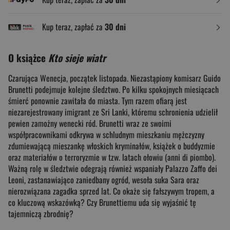
Kup teraz, zapłać za
30 dni
O książce
Kto sieje wiatr
Czarująca Wenecja, początek listopada. Niezastąpiony komisarz Guido
Brunetti podejmuje kolejne śledztwo. Po kilku spokojnych miesiącach
śmierć ponownie zawitała do miasta. Tym razem ofiarą jest
niezarejestrowany imigrant ze Sri Lanki, któremu schronienia udzielił
pewien zamożny wenecki ród. Brunetti wraz ze swoimi
współpracownikami odkrywa w schludnym mieszkaniu mężczyzny
zdumiewającą mieszankę włoskich kryminałów, książek o buddyzmie
oraz materiałów o terroryzmie w tzw. latach ołowiu (anni di piombo).
Ważną rolę w śledztwie odegrają również wspaniały Palazzo Zaffo dei
Leoni, zastanawiająco zaniedbany ogród, wesoła suka Sara oraz
nierozwiązana zagadka sprzed lat. Co okaże się fałszywym tropem, a
co kluczową wskazówką? Czy Brunettiemu uda się wyjaśnić tę
tajemniczą zbrodnię?