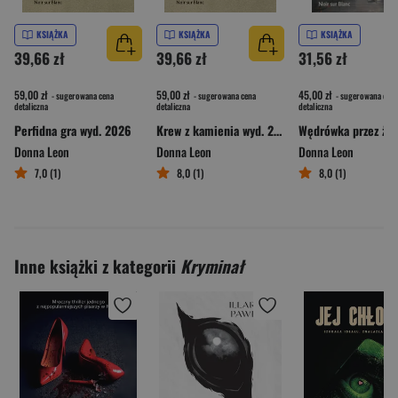
KSIĄŻKA
KSIĄŻKA
KSIĄŻKA
39,66 zł
39,66 zł
31,56 zł
59,00 zł
59,00 zł
45,00 zł
- sugerowana cena
- sugerowana cena
- sugerowana cena
detaliczna
detaliczna
detaliczna
Perfidna gra wyd. 2026
Krew z kamienia wyd. 2026
Wędrówka przez życ
Donna Leon
Donna Leon
Donna Leon
7,0 (1)
8,0 (1)
8,0 (1)
Inne książki z kategorii
Kryminał