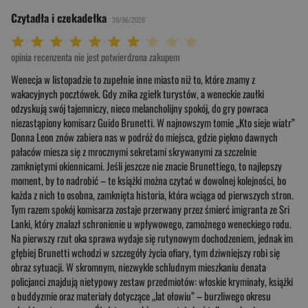
Czytadła i czekadełka
30/06/2026
Twoja ocena: Beznadziejna 1/10"
Twoja ocena: Bardzo słaba 2/10"
Twoja ocena: Słaba 3/10"
Twoja ocena: Może być 4/10"
Twoja ocena: Przeciętna 5/10"
Twoja ocena: Dobra 6/10"
Twoja ocena: Bardzo dobra 7/10"
Twoja ocena: Rewelacyjna 8/10"
Twoja ocena: Wybitna 9/10"
Twoja ocena: Arcydzieło 10/10"
opinia recenzenta nie jest potwierdzona zakupem
Wenecja w listopadzie to zupełnie inne miasto niż to, które znamy z
wakacyjnych pocztówek. Gdy znika zgiełk turystów, a weneckie zaułki
odzyskują swój tajemniczy, nieco melancholijny spokój, do gry powraca
niezastąpiony komisarz Guido Brunetti. W najnowszym tomie „Kto sieje wiatr”
Donna Leon znów zabiera nas w podróż do miejsca, gdzie piękno dawnych
pałaców miesza się z mrocznymi sekretami skrywanymi za szczelnie
zamkniętymi okiennicami. Jeśli jeszcze nie znacie Brunettiego, to najlepszy
moment, by to nadrobić – te książki można czytać w dowolnej kolejności, bo
każda z nich to osobna, zamknięta historia, która wciąga od pierwszych stron.
Tym razem spokój komisarza zostaje przerwany przez śmierć imigranta ze Sri
Lanki, który znalazł schronienie u wpływowego, zamożnego weneckiego rodu.
Na pierwszy rzut oka sprawa wydaje się rutynowym dochodzeniem, jednak im
głębiej Brunetti wchodzi w szczegóły życia ofiary, tym dziwniejszy robi się
obraz sytuacji. W skromnym, niezwykle schludnym mieszkaniu denata
policjanci znajdują nietypowy zestaw przedmiotów: włoskie kryminały, książki
o buddyzmie oraz materiały dotyczące „lat ołowiu” – burzliwego okresu