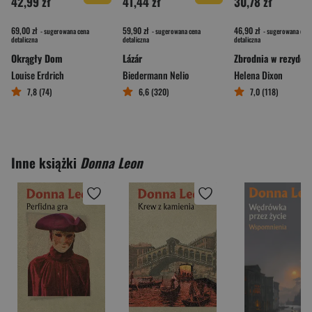
42,99 zł
41,44 zł
30,78 zł
69,00 zł
59,90 zł
46,90 zł
- sugerowana cena
- sugerowana cena
- sugerowana cena
detaliczna
detaliczna
detaliczna
Okrągły Dom
Lázár
Zbrodnia w rezyden
Louise Erdrich
Biedermann Nelio
Helena Dixon
7,8 (74)
6,6 (320)
7,0 (118)
Inne książki
Donna Leon