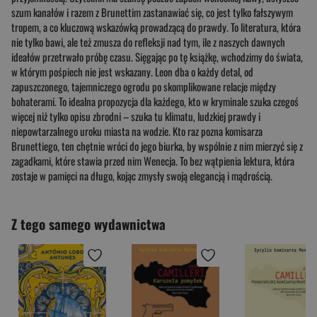
szum kanałów i razem z Brunettim zastanawiać się, co jest tylko fałszywym
tropem, a co kluczową wskazówką prowadzącą do prawdy. To literatura, która
nie tylko bawi, ale też zmusza do refleksji nad tym, ile z naszych dawnych
ideałów przetrwało próbę czasu. Sięgając po tę książkę, wchodzimy do świata,
w którym pośpiech nie jest wskazany. Leon dba o każdy detal, od
zapuszczonego, tajemniczego ogrodu po skomplikowane relacje między
bohaterami. To idealna propozycja dla każdego, kto w kryminale szuka czegoś
więcej niż tylko opisu zbrodni – szuka tu klimatu, ludzkiej prawdy i
niepowtarzalnego uroku miasta na wodzie. Kto raz pozna komisarza
Brunettiego, ten chętnie wróci do jego biurka, by wspólnie z nim mierzyć się z
zagadkami, które stawia przed nim Wenecja. To bez wątpienia lektura, która
zostaje w pamięci na długo, kojąc zmysły swoją elegancją i mądrością.
Z tego samego wydawnictwa