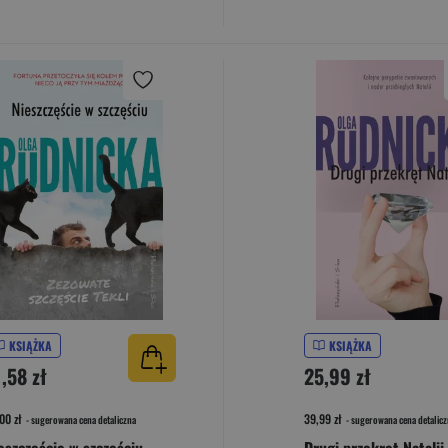
KSIĄŻKA
KSIĄŻKA
,58 zł
25,99 zł
00 zł
39,99 zł
- sugerowana cena detaliczna
- sugerowana cena detalicz