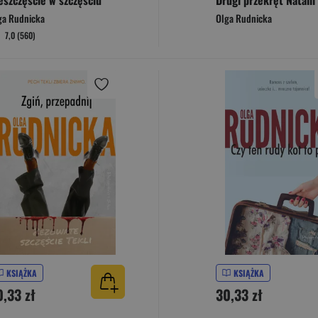
eszczęście w szczęściu
Drugi przekręt Natalii
ga Rudnicka
Olga Rudnicka
7,0 (560)
KSIĄŻKA
KSIĄŻKA
0,33 zł
30,33 zł