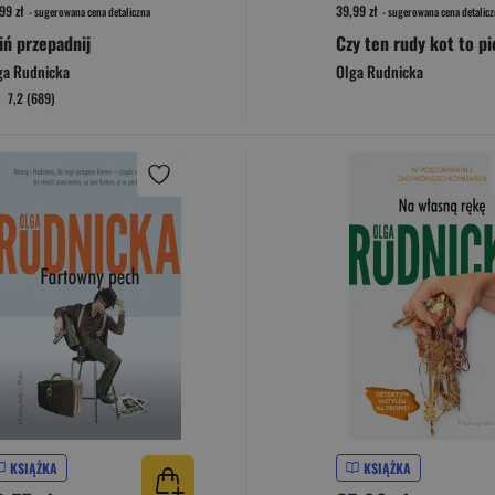
99 zł
39,99 zł
- sugerowana cena detaliczna
- sugerowana cena detalicz
iń przepadnij
Czy ten rudy kot to p
ga Rudnicka
Olga Rudnicka
7,2 (689)
KSIĄŻKA
KSIĄŻKA