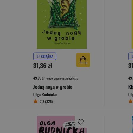
KSIĄŻKA
31,36 zł
31
49,99 zł
49,
- sugerowana cena detaliczna
Jedną nogą w grobie
Kl
Olga Rudnicka
Ol
7,3 (326)