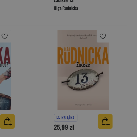
Zacisze 13
Olga Rudnicka
KSIĄŻKA
25,99 zł