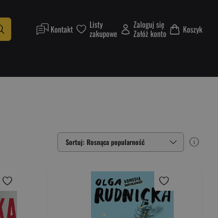
Listy
Zaloguj się
Kontakt
Koszyk
zakupowe
Załóż konto
Sortuj: Rosnąca popularność