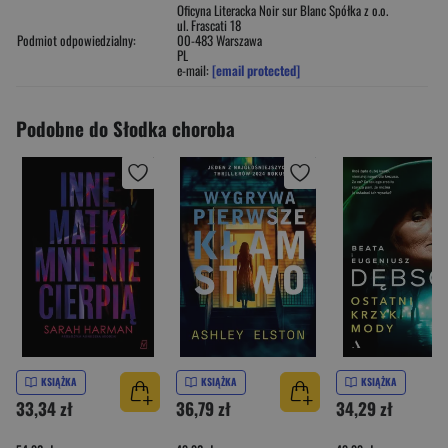
Oficyna Literacka Noir sur Blanc Spółka z o.o.
ul. Frascati 18
Podmiot odpowiedzialny:
00-483 Warszawa
PL
e-mail:
[email protected]
Podobne do Słodka choroba
KSIĄŻKA
KSIĄŻKA
KSIĄŻKA
33,34 zł
36,79 zł
34,29 zł