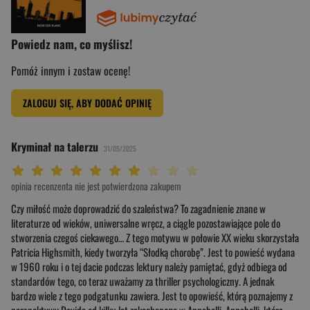
Powiedz nam, co myślisz!
Pomóż innym i zostaw ocenę!
ZALOGUJ SIĘ, ABY DODAĆ OPINIĘ
Kryminał na talerzu
31/05/2025
Twoja ocena: Beznadziejna 1/10"
Twoja ocena: Bardzo słaba 2/10"
Twoja ocena: Słaba 3/10"
Twoja ocena: Może być 4/10"
Twoja ocena: Przeciętna 5/10"
Twoja ocena: Dobra 6/10"
Twoja ocena: Bardzo dobra 7/10"
Twoja ocena: Rewelacyjna 8/10"
Twoja ocena: Wybitna 9/10"
Twoja ocena: Arcydzieło 10/10"
opinia recenzenta nie jest potwierdzona zakupem
Czy miłość może doprowadzić do szaleństwa? To zagadnienie znane w
literaturze od wieków, uniwersalne wręcz, a ciągle pozostawiające pole do
stworzenia czegoś ciekawego… Z tego motywu w połowie XX wieku skorzystała
Patricia Highsmith, kiedy tworzyła “Słodką chorobę”. Jest to powieść wydana
w 1960 roku i o tej dacie podczas lektury należy pamiętać, gdyż odbiega od
standardów tego, co teraz uważamy za thriller psychologiczny. A jednak
bardzo wiele z tego podgatunku zawiera. Jest to opowieść, którą poznajemy z