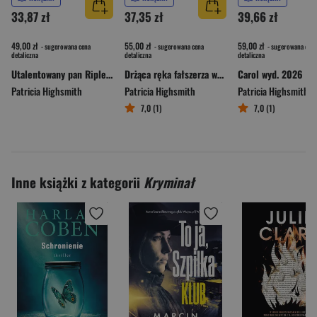
33,87 zł
37,35 zł
39,66 zł
49,00 zł
55,00 zł
59,00 zł
- sugerowana cena
- sugerowana cena
- sugerowana cena
detaliczna
detaliczna
detaliczna
Utalentowany pan Ripley. Tom Ripley. Tom 1
Drżąca ręka fałszerza wyd. 2026
Carol wyd. 2026
Patricia Highsmith
Patricia Highsmith
Patricia Highsmith
7,0 (1)
7,0 (1)
Inne książki z kategorii
Kryminał