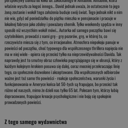
perspektywy Davida od kilku lat zakochanego w Annabelli. Annabelli, która
właśnie wyszła za kogoś innego… David jednak uważa, że ostatecznie to jego
żoną zostanie i wokół tego założenia buduje swój świat. Tego jednak nikt o nim
nie wie, gdyż od poniedziałku do piątku mieszka w pensjonacie i pracuje w
lokalnej fabryce jako zdolny i poważany chemik. Tylko weekendy spędza w inny
sposób niż wszystkim wokół mówi… Autorka od samego początku bawi się
czytelnikiem, prowadzi z nami grę - grę pozorów, grę, w której to, co
rzeczywiste miesza się z tym, co irracjonalne. Atmosfera niepokoju panuje w
powieści od początku, choć typowego dla współczesnego thrillera napięcia nie
ma w niej wiele - opiera się przecież tylko na nieprzewidywalności Davida. Tak
naprawdę jest to smutny obraz człowieka pogrążającego się w obsesji, który z
każdym kolejnym krokiem posuwa się dalej, coraz mocniej przekraczając linię
tego, co społecznie dozwolone i akceptowane. Dla współczesnych odbiorców
ważne jest też samo tło powieści - reakcje społeczeństwa, warunki życia i
funkcjonowania w Ameryce końca lat 50-tych są frapujące, bo przecież tak
różne od naszych, mimo że dzieli nas tylko 65 lat. Polecam tym, którzy lubią
dopracowane, frapujące kreacje psychologiczne i nie boją się spokojnie
prowadzonych powieści.
Z tego samego wydawnictwa