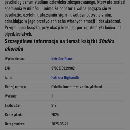
psychologicznym studium człowieka zdesperowanego, który nie znalazł
spełnienia w miłości. I mimo że bohater z wolna pogrąża się w
psychozie, czytelnik utożsamia się, a nawet sympatyzuje z nim,
odnajdując w jego przeżyciach echa własnych emocji i doświadczeń.
Przejmująca książka, przy okazji kreśląca portret Ameryki końca lat
pięćdziesiątych.
Szczegółowe informacje na temat książki
Słodka
choroba
Wydawnictwo:
Noir Sur Blanc
EAN:
9788373929982
Autor:
Patricia Highsmith
Rodzaj oprawy:
Okładka broszurowa ze skrzydełkami
Wydanie:
1
Liczba stron:
312
Rok wydania:
2025
Data premiery:
2025-05-21