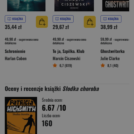
KSIĄŻKA
KSIĄŻKA
KSIĄŻKA
35,44 zł
29,67 zł
38,99 zł
49,90 zł
49,90 zł
59,99 zł
- sugerowana cena
- sugerowana cena
- sugerowana cena
detaliczna
detaliczna
detaliczna
Schronienie
To ja, Szpilka. Klub
Ghostwriterka
Harlan Coben
Marcin Ciszewski
Julie Clarke
6,7 (619)
8,1 (40)
Oceny i recenzje książki
Słodka choroba
Średnia ocen:
6.67
/10
Liczba ocen:
160