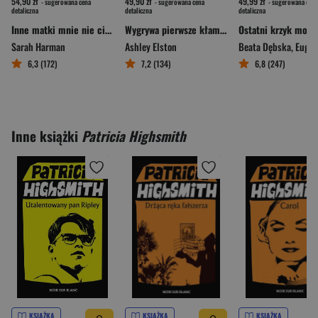
54,90 zł
49,90 zł
49,99 zł
- sugerowana cena
- sugerowana cena
- sugerowana cena
detaliczna
detaliczna
detaliczna
Inne matki mnie nie cierpią
Wygrywa pierwsze kłamstwo
Ostatni krzyk mody
Sarah Harman
Ashley Elston
Beata Dębska
,
Eugeniusz
6,3 (172)
7,2 (134)
6,8 (247)
Inne książki
Patricia Highsmith
KSIĄŻKA
KSIĄŻKA
KSIĄŻKA