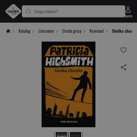
Czego szukasz?
Konto
Katalog
Literatura
Strefa grozy
Kryminał
Słodka chorob