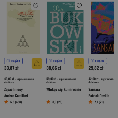
KSIĄŻKA
KSIĄŻKA
KSIĄŻKA
33,87 zł
38,66 zł
29,82 zł
49,00 zł
59,00 zł
42,00 zł
- sugerowana cena
- sugerowana cena
- sugerowana cena
detaliczna
detaliczna
detaliczna
Zapach nocy
Wlokąc się ku nirwanie
Sansara
Andrea Camilleri
Patrick Deville
6,8 (458)
8,3 (28)
7,1 (21)