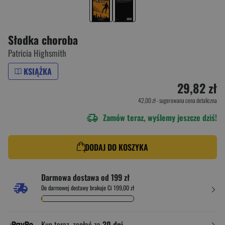
Słodka choroba
Patricia Highsmith
KSIĄŻKA
29,82 zł
42,00 zł
- sugerowana cena detaliczna
Zamów teraz, wyślemy jeszcze dziś!
DODAJ DO KOSZYKA
Darmowa dostawa od 199 zł
Do darmowej dostawy brakuje Ci 199,00 zł
Kup teraz, zapłać za
30 dni