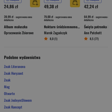
24,86 zł
49,38 zł
42,24 zł
39,99 zł
79,00 zł
64,99 zł
- sugerowana cena
- sugerowana cena
- sugerowana cena
detaliczna
detaliczna
detaliczna
Album maluszka
Nokturn śródziemnomorski
Opracowanie Zbiorowe
Marek Zagańczyk
Ann Patchett
8,0 (1)
8,5 (77)
Podobne wydawnictwa
Znak Literanova
Znak Horyzont
Znak
Mag
Otwarte
Znak JednymSłowem
Znak Koncept