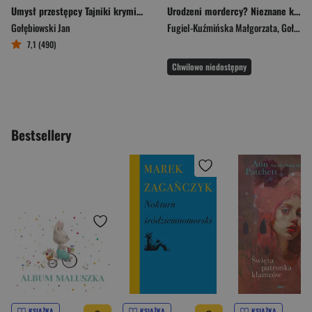
Umysł przestępcy Tajniki kryminalnego profilowania psychologicznego
Urodzeni mordercy? Nieznane kulisy pracy profilera
Gołębiowski Jan
Fugiel-Kuźmińska Małgorzata
,
Gołębiowski Jan
7,1 (490)
Chwilowo niedostępny
Bestsellery
KSIĄŻKA
KSIĄŻKA
KSIĄŻKA