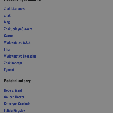
Znak Literanova
Znak
Mag
Znak JednymSłowem
Czarne
Wydawnictwo W.A.B.
Filia
Wydawnictwo Literackie
Znak Koncept
Egmont
Podobni autorzy
Hope S. Ward
Colleen Hoover
Katarzyna Grochola
Felicia Kingsley