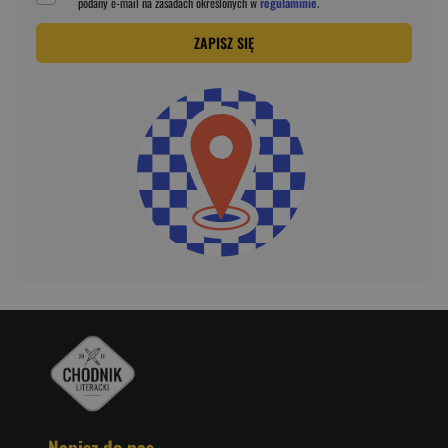
podany
e-mail
na zasadach określonych w
regulaminie
.
ZAPISZ SIĘ
Napisz do nas