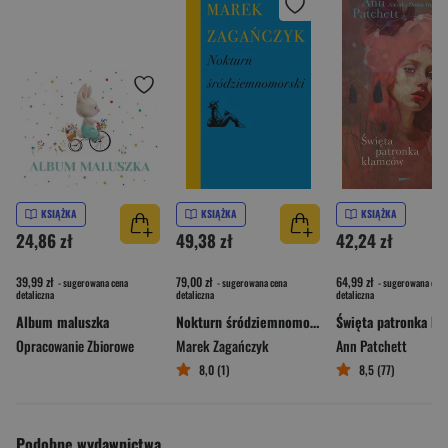
KSIĄŻKA
KSIĄŻKA
KSIĄŻKA
24,86 zł
49,38 zł
42,24 zł
39,99 zł
79,00 zł
64,99 zł
- sugerowana cena
- sugerowana cena
- sugerowana cena
detaliczna
detaliczna
detaliczna
Album maluszka
Nokturn śródziemnomorski
Opracowanie Zbiorowe
Marek Zagańczyk
Ann Patchett
8,0 (1)
8,5 (77)
Podobne wydawnictwa