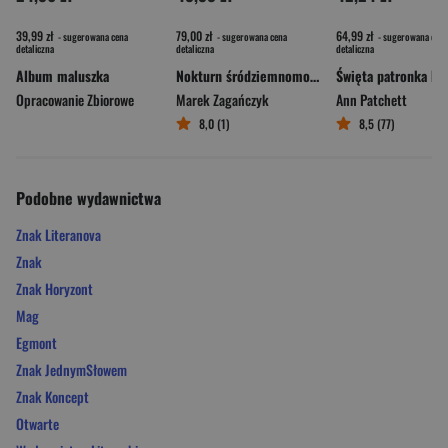
39,99 zł
79,00 zł
64,99 zł
- sugerowana cena
- sugerowana cena
- sugerowana cena
detaliczna
detaliczna
detaliczna
Album maluszka
Nokturn śródziemnomorski
Opracowanie Zbiorowe
Marek Zagańczyk
Ann Patchett
8,0 (1)
8,5 (77)
Podobne wydawnictwa
Znak Literanova
Znak
Znak Horyzont
Mag
Egmont
Znak JednymSłowem
Znak Koncept
Otwarte