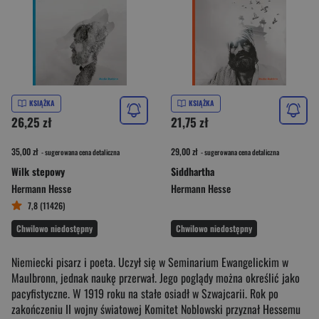
KSIĄŻKA
KSIĄŻKA
26,25 zł
21,75 zł
35,00 zł
29,00 zł
- sugerowana cena detaliczna
- sugerowana cena detaliczna
Wilk stepowy
Siddhartha
Hermann Hesse
Hermann Hesse
7,8 (11426)
Chwilowo niedostępny
Chwilowo niedostępny
Niemiecki pisarz i poeta. Uczył się w Seminarium Ewangelickim w
Maulbronn, jednak naukę przerwał. Jego poglądy można określić jako
pacyfistyczne. W 1919 roku na stałe osiadł w Szwajcarii. Rok po
zakończeniu II wojny światowej Komitet Noblowski przyznał Hessemu