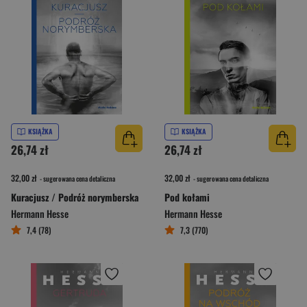
KSIĄŻKA
KSIĄŻKA
26,74 zł
26,74 zł
32,00 zł
32,00 zł
- sugerowana cena detaliczna
- sugerowana cena detaliczna
Kuracjusz / Podróż norymberska
Pod kołami
Hermann Hesse
Hermann Hesse
7,4 (78)
7,3 (770)