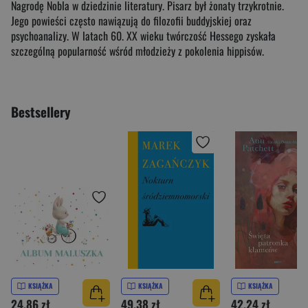
Nagrodę Nobla w dziedzinie literatury. Pisarz był żonaty trzykrotnie.
Jego powieści często nawiązują do filozofii buddyjskiej oraz
psychoanalizy. W latach 60. XX wieku twórczość Hessego zyskała
szczególną popularność wśród młodzieży z pokolenia hippisów.
Bestsellery
KSIĄŻKA
KSIĄŻKA
KSIĄŻKA
24,86 zł
49,38 zł
42,24 zł