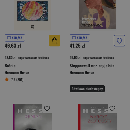
KSIĄŻKA
KSIĄŻKA
46,63 zł
41,25 zł
58,80 zł
55,00 zł
- sugerowana cena detaliczna
- sugerowana cena detaliczna
Baśnie
Steppenwolf wer. angielska
Hermann Hesse
Hermann Hesse
7,3 (251)
Chwilowo niedostępny