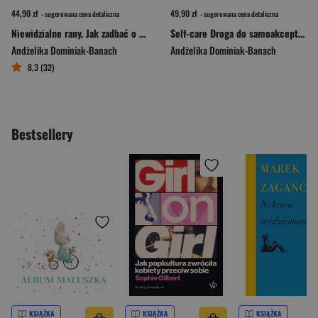
44,90 zł
49,90 zł
- sugerowana cena detaliczna
- sugerowana cena detaliczna
Niewidzialne rany. Jak zadbać o siebie, kiedy w dzieciństwie nikt cię tego nie nauczył
Self-care Droga do samoakceptacji
Andżelika Dominiak-Banach
Andżelika Dominiak-Banach
8,3 (32)
Bestsellery
KSIĄŻKA
KSIĄŻKA
KSIĄŻKA