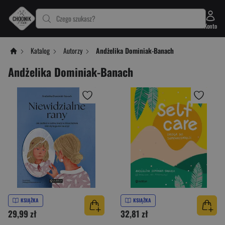
Czego szukasz?
Konto
Katalog
Autorzy
Andżelika Dominiak-Banach
Andżelika Dominiak-Banach
KSIĄŻKA
KSIĄŻKA
29,99 zł
32,81 zł